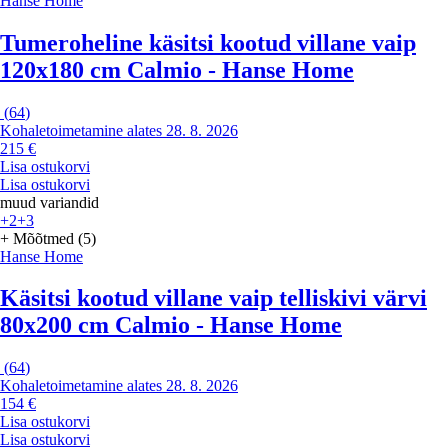
Hanse Home
Tumeroheline käsitsi kootud villane vaip
120x180 cm Calmio - Hanse Home
(
64
)
Kohaletoimetamine alates 28. 8. 2026
215 €
Lisa ostukorvi
Lisa ostukorvi
muud variandid
+2
+3
+ Mõõtmed (5)
Hanse Home
Käsitsi kootud villane vaip telliskivi värvi
80x200 cm Calmio - Hanse Home
(
64
)
Kohaletoimetamine alates 28. 8. 2026
154 €
Lisa ostukorvi
Lisa ostukorvi