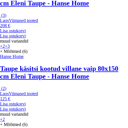
cm Eleni Taupe - Hanse Home
(
3
)
Laos
Viimased tooted
208 €
Lisa ostukorvi
Lisa ostukorvi
muud variandid
+2
+3
+ Mõõtmed (6)
Hanse Home
Taupe käsitsi kootud villane vaip 80x150
cm Eleni Taupe - Hanse Home
(
2
)
Laos
Viimased tooted
125 €
Lisa ostukorvi
Lisa ostukorvi
muud variandid
+2
+ Mõõtmed (6)