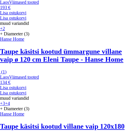
Laos
Viimased tooted
193 €
Lisa ostukorvi
Lisa ostukorvi
muud variandid
+2
+ Diameeter (3)
Hanse Home
Taupe käsitsi kootud ümmargune villane
vaip ø 120 cm Eleni Taupe - Hanse Home
(
1
)
Laos
Viimased tooted
134 €
Lisa ostukorvi
Lisa ostukorvi
muud variandid
+3
+4
+ Diameeter (3)
Hanse Home
Taupe käsitsi kootud villane vaip 120x180