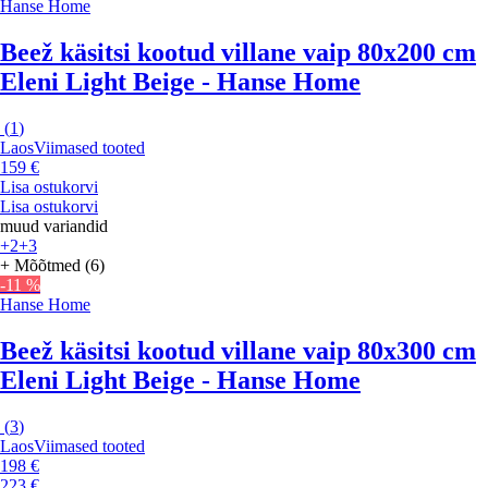
Hanse Home
Beež käsitsi kootud villane vaip 80x200 cm
Eleni Light Beige - Hanse Home
(
1
)
Laos
Viimased tooted
159 €
Lisa ostukorvi
Lisa ostukorvi
muud variandid
+2
+3
+ Mõõtmed (6)
-11 %
Hanse Home
Beež käsitsi kootud villane vaip 80x300 cm
Eleni Light Beige - Hanse Home
(
3
)
Laos
Viimased tooted
198 €
223 €