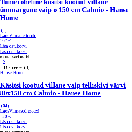
Tumeroheline käsitsi kootud villane
ümmargune vaip ø 150 cm Calmio - Hanse
Home
(
1
)
Laos
Viimane toode
197 €
Lisa ostukorvi
Lisa ostukorvi
muud variandid
+2
+ Diameeter (3)
Hanse Home
Käsitsi kootud villane vaip telliskivi värvi
80x150 cm Calmio - Hanse Home
(
64
)
Laos
Viimased tooted
120 €
Lisa ostukorvi
Lisa ostukorvi