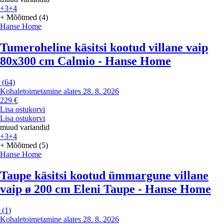
+3
+4
+ Mõõtmed (4)
Hanse Home
Tumeroheline käsitsi kootud villane vaip
80x300 cm Calmio - Hanse Home
(
64
)
Kohaletoimetamine alates 28. 8. 2026
229 €
Lisa ostukorvi
Lisa ostukorvi
muud variandid
+3
+4
+ Mõõtmed (5)
Hanse Home
Taupe käsitsi kootud ümmargune villane
vaip ø 200 cm Eleni Taupe - Hanse Home
(
1
)
Kohaletoimetamine alates 28. 8. 2026