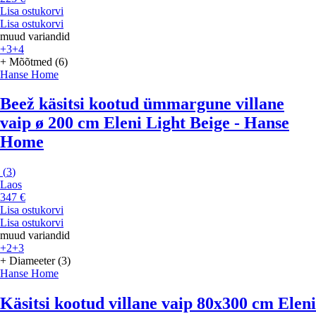
Lisa ostukorvi
Lisa ostukorvi
muud variandid
+3
+4
+ Mõõtmed (6)
Hanse Home
Beež käsitsi kootud ümmargune villane
vaip ø 200 cm Eleni Light Beige - Hanse
Home
(
3
)
Laos
347 €
Lisa ostukorvi
Lisa ostukorvi
muud variandid
+2
+3
+ Diameeter (3)
Hanse Home
Käsitsi kootud villane vaip 80x300 cm Eleni