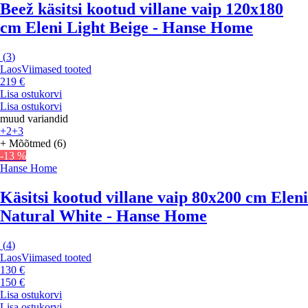
Beež käsitsi kootud villane vaip 120x180
cm Eleni Light Beige - Hanse Home
(
3
)
Laos
Viimased tooted
219 €
Lisa ostukorvi
Lisa ostukorvi
muud variandid
+2
+3
+ Mõõtmed (6)
-13 %
Hanse Home
Käsitsi kootud villane vaip 80x200 cm Eleni
Natural White - Hanse Home
(
4
)
Laos
Viimased tooted
130 €
150 €
Lisa ostukorvi
Lisa ostukorvi