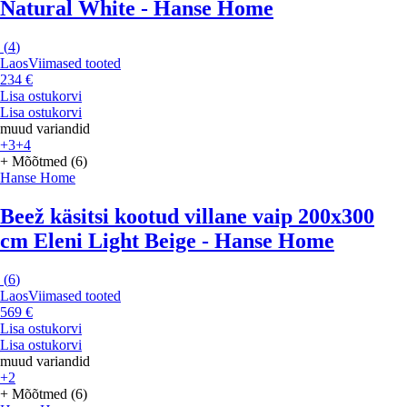
Natural White - Hanse Home
(
4
)
Laos
Viimased tooted
234 €
Lisa ostukorvi
Lisa ostukorvi
muud variandid
+3
+4
+ Mõõtmed (6)
Hanse Home
Beež käsitsi kootud villane vaip 200x300
cm Eleni Light Beige - Hanse Home
(
6
)
Laos
Viimased tooted
569 €
Lisa ostukorvi
Lisa ostukorvi
muud variandid
+2
+ Mõõtmed (6)