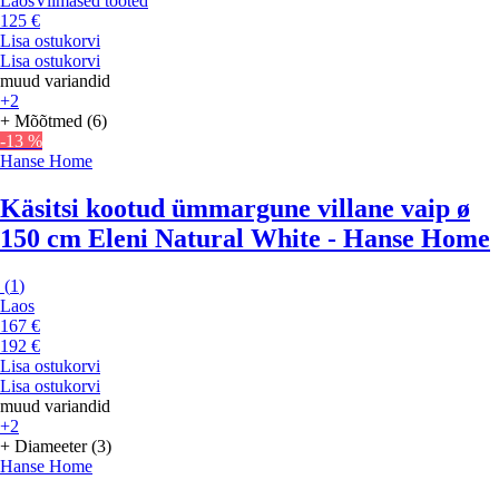
Laos
Viimased tooted
125 €
Lisa ostukorvi
Lisa ostukorvi
muud variandid
+2
+ Mõõtmed (6)
-13 %
Hanse Home
Käsitsi kootud ümmargune villane vaip ø
150 cm Eleni Natural White - Hanse Home
(
1
)
Laos
167 €
192 €
Lisa ostukorvi
Lisa ostukorvi
muud variandid
+2
+ Diameeter (3)
Hanse Home