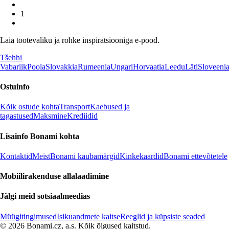
1
Laia tootevaliku ja rohke inspiratsiooniga e-pood.
Tšehhi
Vabariik
Poola
Slovakkia
Rumeenia
Ungari
Horvaatia
Leedu
Läti
Sloveeni
Ostuinfo
Kõik ostude kohta
Transport
Kaebused ja
tagastused
Maksmine
Krediidid
Lisainfo Bonami kohta
Kontaktid
Meist
Bonami kaubamärgid
Kinkekaardid
Bonami ettevõtetele
Mobiilirakenduse allalaadimine
Jälgi meid sotsiaalmeedias
Müügitingimused
Isikuandmete kaitse
Reeglid ja küpsiste seaded
© 2026 Bonami.cz, a.s. Kõik õigused kaitstud.