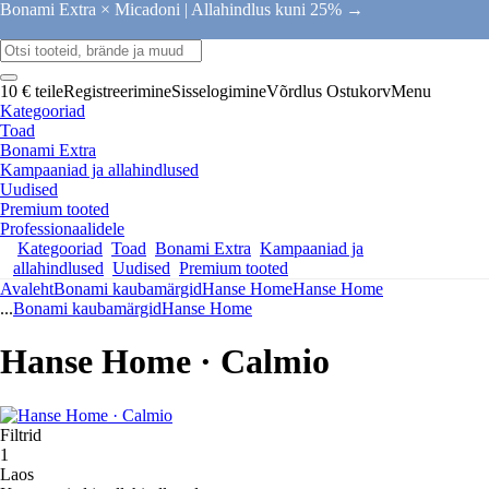
Bonami Extra × Micadoni |
Allahindlus kuni 25% →
10 € teile
Registreerimine
Sisselogimine
Võrdlus
Ostukorv
Menu
Kategooriad
Toad
Bonami Extra
Kampaaniad ja allahindlused
Uudised
Premium tooted
Professionaalidele
Kategooriad
Toad
Bonami Extra
Kampaaniad ja
allahindlused
Uudised
Premium tooted
Avaleht
Bonami kaubamärgid
Hanse Home
Hanse Home
...
Bonami kaubamärgid
Hanse Home
Hanse Home · Calmio
Filtrid
1
Laos