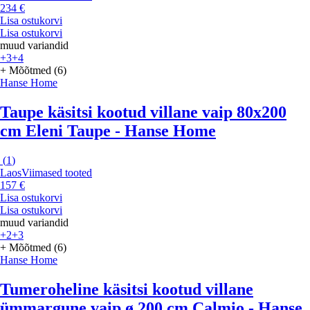
234 €
Lisa ostukorvi
Lisa ostukorvi
muud variandid
+3
+4
+ Mõõtmed (6)
Hanse Home
Taupe käsitsi kootud villane vaip 80x200
cm Eleni Taupe - Hanse Home
(
1
)
Laos
Viimased tooted
157 €
Lisa ostukorvi
Lisa ostukorvi
muud variandid
+2
+3
+ Mõõtmed (6)
Hanse Home
Tumeroheline käsitsi kootud villane
ümmargune vaip ø 200 cm Calmio - Hanse