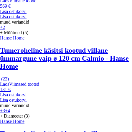
Laos
Viimane toode
569 €
Lisa ostukorvi
Lisa ostukorvi
muud variandid
+2
+ Mõõtmed (5)
Hanse Home
Tumeroheline käsitsi kootud villane
ümmargune vaip ø 120 cm Calmio - Hanse
Home
(
22
)
Laos
Viimased tooted
131 €
Lisa ostukorvi
Lisa ostukorvi
muud variandid
+3
+4
+ Diameeter (3)
Hanse Home