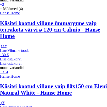
muud variandid
+2
+ Mõõtmed (4)
Hanse Home
Käsitsi kootud villane ümmargune vaip
terrakota värvi ø 120 cm Calmio - Hanse
Home
(
22
)
Laos
Viimane toode
130 €
Lisa ostukorvi
Lisa ostukorvi
muud variandid
+3
+4
Hanse Home
Käsitsi kootud villane vaip 80x150 cm Eleni
Natural White - Hanse Home
(
3
)