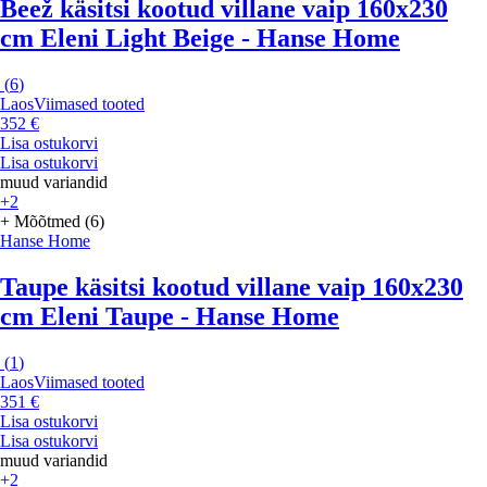
Beež käsitsi kootud villane vaip 160x230
cm Eleni Light Beige - Hanse Home
(
6
)
Laos
Viimased tooted
352 €
Lisa ostukorvi
Lisa ostukorvi
muud variandid
+2
+ Mõõtmed (6)
Hanse Home
Taupe käsitsi kootud villane vaip 160x230
cm Eleni Taupe - Hanse Home
(
1
)
Laos
Viimased tooted
351 €
Lisa ostukorvi
Lisa ostukorvi
muud variandid
+2