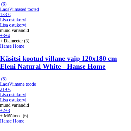
(
6
)
Laos
Viimased tooted
133 €
Lisa ostukorvi
Lisa ostukorvi
muud variandid
+3
+4
+ Diameeter (3)
Hanse Home
Käsitsi kootud villane vaip 120x180 cm
Eleni Natural White - Hanse Home
(
5
)
Laos
Viimane toode
219 €
Lisa ostukorvi
Lisa ostukorvi
muud variandid
+2
+3
+ Mõõtmed (6)
Hanse Home