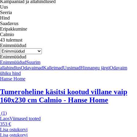
Kampaaniad ja allahindlused
Uus
Seeria
Hind
Saadavus
Eripakkumine
Calmio
43 tulemust
Enimmüüdud
Enimmüüdud
Enimmüüdud
Suurim
allahindlus
Odavaimad
Kalleimad
Uusimad
Hinnangu järgi
Odavaim
ühiku hind
Hanse Home
Tumeroheline käsitsi kootud villane vaip
160x230 cm Calmio - Hanse Home
(
1
)
Laos
Viimased tooted
353 €
Lisa ostukorvi
Lisa ostukorvi