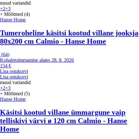
muud variandid
+2
+3
+ Mõõtmed (4)
Hanse Home
Tumeroheline käsitsi kootud villane jooksja
80x200 cm Calmio - Hanse Home
(
64
)
Kohaletoimetamine alates 28. 8. 2026
154 €
Lisa ostukorvi
Lisa ostukorvi
muud variandid
+2
+3
+ Mõõtmed (5)
Hanse Home
Käsitsi kootud villane ümmargune vaip
telliskivi värvi ø 120 cm Calmio - Hanse
Home