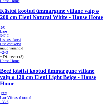
Hanse Home
Käsitsi kootud ümmargune villane vaip ø
200 cm Eleni Natural White - Hanse Home
(
4
)
Laos
347 €
Lisa ostukorvi
Lisa ostukorvi
muud variandid
+2
+3
+ Diameeter (3)
Hanse Home
Beež käsitsi kootud ümmargune villane
vaip ø 120 cm Eleni Light Beige - Hanse
Home
(
22
)
Laos
Viimased tooted
133 €