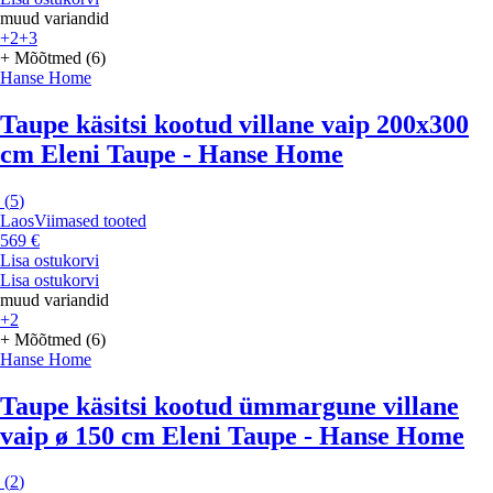
muud variandid
+2
+3
+ Mõõtmed (6)
Hanse Home
Taupe käsitsi kootud villane vaip 200x300
cm Eleni Taupe - Hanse Home
(
5
)
Laos
Viimased tooted
569 €
Lisa ostukorvi
Lisa ostukorvi
muud variandid
+2
+ Mõõtmed (6)
Hanse Home
Taupe käsitsi kootud ümmargune villane
vaip ø 150 cm Eleni Taupe - Hanse Home
(
2
)