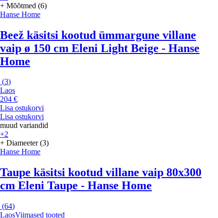
+ Mõõtmed (6)
Hanse Home
Beež käsitsi kootud ümmargune villane
vaip ø 150 cm Eleni Light Beige - Hanse
Home
(
3
)
Laos
204 €
Lisa ostukorvi
Lisa ostukorvi
muud variandid
+2
+ Diameeter (3)
Hanse Home
Taupe käsitsi kootud villane vaip 80x300
cm Eleni Taupe - Hanse Home
(
64
)
Laos
Viimased tooted