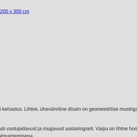
200 x 300 cm
 kehastus. Lihtne, ühevärviline disain on geomeetrilise mustriga
akub vastupidavust ja mugavust aastaringselt. Vaipa on lihtne h
tolmuimemisega.