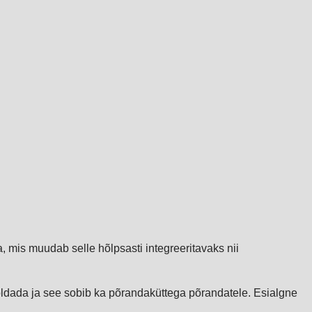
, mis muudab selle hõlpsasti integreeritavaks nii
ooldada ja see sobib ka põrandaküttega põrandatele. Esialgne