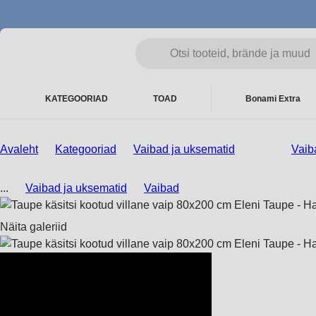
KATEGOORIAD
TOAD
Bonami Extra
Avaleht
Kategooriad
Vaibad ja uksematid
Vaib
...
Vaibad ja uksematid
Vaibad
Näita galeriid