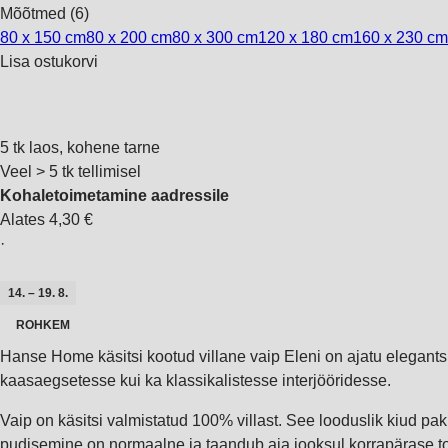
Mõõtmed (6)
80 x 150 cm
80 x 200 cm
80 x 300 cm
120 x 180 cm
160 x 230 cm
Lisa ostukorvi
5 tk laos, kohene tarne
Veel > 5 tk tellimisel
Kohaletoimetamine aadressile
Alates 4,30 €
·
14. – 19. 8.
ROHKEM
Hanse Home käsitsi kootud villane vaip Eleni on ajatu elegantsi
kaasaegsetesse kui ka klassikalistesse interjööridesse.
Vaip on käsitsi valmistatud 100% villast. See looduslik kiud p
pudisemine on normaalne ja taandub aja jooksul korrapärase 