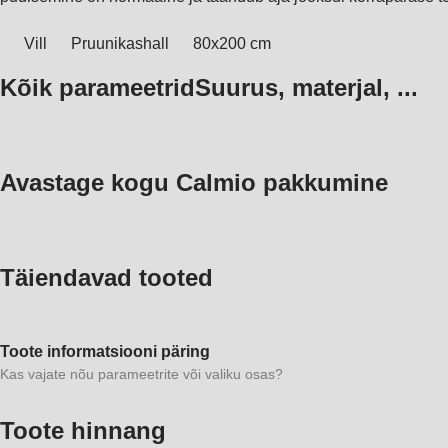
Vill
Pruunikashall
80x200 cm
Kõik parameetrid
Suurus, materjal, ...
Avastage kogu Calmio pakkumine
Täiendavad tooted
Toote informatsiooni päring
Kas vajate nõu parameetrite või valiku osas?
Toote hinnang