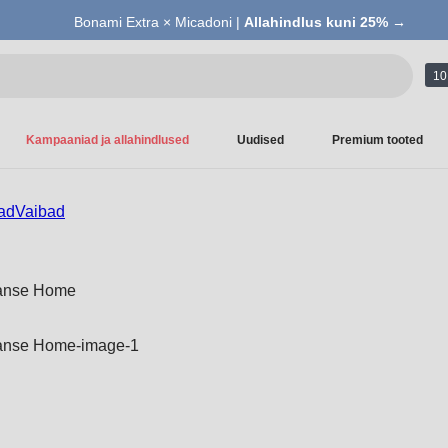
Bonami Extra × Micadoni |
Allahindlus kuni 25% →
10 
Kampaaniad ja allahindlused
Uudised
Premium tooted
ad
Vaibad