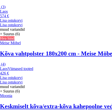
(
3
)
Laos
574 €
Lisa ostukorvi
Lisa ostukorvi
muud variandid
+ Suurus (6)
Hea hind
Meise Möbel
Kõva vahtpolster 180x200 cm - Meise Möbe
(
4
)
Laos
Viimased tooted
426 €
Lisa ostukorvi
Lisa ostukorvi
muud variandid
+ Suurus (6)
Moonia
Keskmiselt kõva/extra-kõva kahepoolne ve