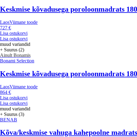
Keskmise kõvadusega poroloonmadrats 180
Laos
Viimane toode
727 €
Lisa ostukorvi
Lisa ostukorvi
muud variandid
+ Suurus (2)
Ainult Bonamis
Bonami Selection
Keskmise kõvadusega poroloonmadrats 180
Laos
Viimane toode
864 €
Lisa ostukorvi
Lisa ostukorvi
muud variandid
+ Suurus (3)
BENAB
Kõva/keskmise vahuga kahepoolne madrat