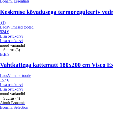
Bonami Essentials
Keskmise kõvadusega termoreguleeriv ved
(
1
)
Laos
Viimased tooted
524 €
Lisa ostukorvi
Lisa ostukorvi
muud variandid
+ Suurus (3)
B.E.S.
Vahtkattega kattematt 180x200 cm Visco Exk
Laos
Viimane toode
157 €
Lisa ostukorvi
Lisa ostukorvi
muud variandid
+ Suurus (4)
Ainult Bonamis
Bonami Selection