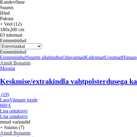
Kandevõime
Suurus
Hind
Paksus
+ Veel (12)
180x200 cm
63 tulemust
Enimmüüdud
Enimmüüdud
Enimmüüdud
Suurim allahindlus
Odavaimad
Kalleimad
Uusimad
Hinnang
Ainult Bonamis
Moonia
Keskmise/extrakindla vahtpolsterdusega 
(
19
)
Laos
Viimane toode
669 €
Lisa ostukorvi
Lisa ostukorvi
muud variandid
+ Suurus (7)
Ainult Bonamis