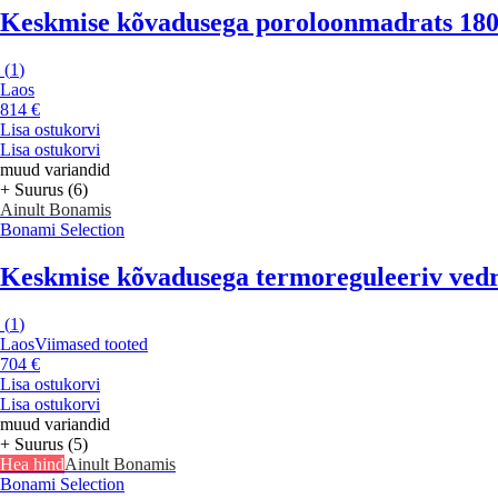
Keskmise kõvadusega poroloonmadrats 180
(
1
)
Laos
814 €
Lisa ostukorvi
Lisa ostukorvi
muud variandid
+ Suurus (6)
Ainult Bonamis
Bonami Selection
Keskmise kõvadusega termoreguleeriv ved
(
1
)
Laos
Viimased tooted
704 €
Lisa ostukorvi
Lisa ostukorvi
muud variandid
+ Suurus (5)
Hea hind
Ainult Bonamis
Bonami Selection