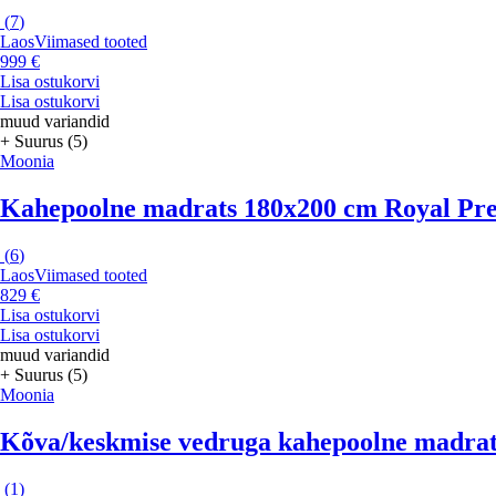
(
7
)
Laos
Viimased tooted
999 €
Lisa ostukorvi
Lisa ostukorvi
muud variandid
+ Suurus (5)
Moonia
Kahepoolne madrats 180x200 cm Royal Pr
(
6
)
Laos
Viimased tooted
829 €
Lisa ostukorvi
Lisa ostukorvi
muud variandid
+ Suurus (5)
Moonia
Kõva/keskmise vedruga kahepoolne madrat
(
1
)