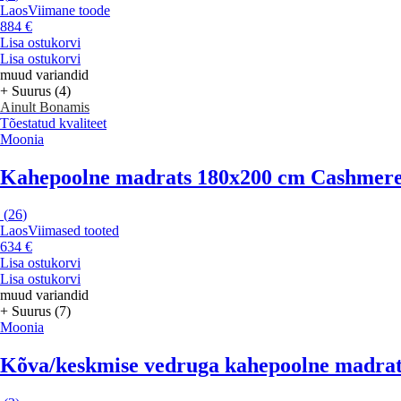
Laos
Viimane toode
884 €
Lisa ostukorvi
Lisa ostukorvi
muud variandid
+ Suurus (4)
Ainult Bonamis
Tõestatud kvaliteet
Moonia
Kahepoolne madrats 180x200 cm Cashmere
(
26
)
Laos
Viimased tooted
634 €
Lisa ostukorvi
Lisa ostukorvi
muud variandid
+ Suurus (7)
Moonia
Kõva/keskmise vedruga kahepoolne madrat