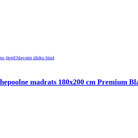
u järgi
Odavaim ühiku hind
kahepoolne madrats 180x200 cm Premium Bl