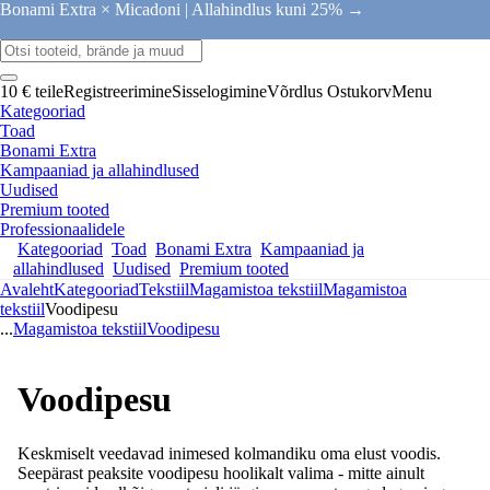
Bonami Extra × Micadoni |
Allahindlus kuni 25% →
10 € teile
Registreerimine
Sisselogimine
Võrdlus
Ostukorv
Menu
Kategooriad
Toad
Bonami Extra
Kampaaniad ja allahindlused
Uudised
Premium tooted
Professionaalidele
Kategooriad
Toad
Bonami Extra
Kampaaniad ja
allahindlused
Uudised
Premium tooted
Avaleht
Kategooriad
Tekstiil
Magamistoa tekstiil
Magamistoa
tekstiil
Voodipesu
...
Magamistoa tekstiil
Voodipesu
Voodipesu
Keskmiselt veedavad inimesed kolmandiku oma elust voodis.
Seepärast peaksite voodipesu hoolikalt valima - mitte ainult