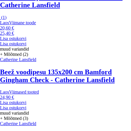
Catherine Lansfield
(
1
)
Laos
Viimane toode
20,60 €
25,40 €
Lisa ostukorvi
Lisa ostukorvi
muud variandid
+ Mõõtmed (2)
Catherine Lansfield
Beež voodipesu 135x200 cm Bamford
Gingham Check - Catherine Lansfield
Laos
Viimased tooted
24,90 €
Lisa ostukorvi
Lisa ostukorvi
muud variandid
+ Mõõtmed (3)
Catherine Lansfield