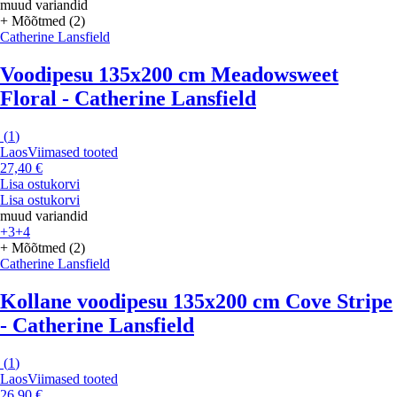
muud variandid
+ Mõõtmed (2)
Catherine Lansfield
Voodipesu 135x200 cm Meadowsweet
Floral - Catherine Lansfield
(
1
)
Laos
Viimased tooted
27,40 €
Lisa ostukorvi
Lisa ostukorvi
muud variandid
+3
+4
+ Mõõtmed (2)
Catherine Lansfield
Kollane voodipesu 135x200 cm Cove Stripe
- Catherine Lansfield
(
1
)
Laos
Viimased tooted
26,90 €