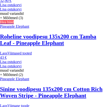
32,90 €
Lisa ostukorvi
Lisa ostukorvi
muud variandid
+ Mõõtmed (3)
Hea hind
Pineapple Elephant
Roheline voodipesu 135x200 cm Tamba
Leaf - Pineapple Elephant
Laos
Viimased tooted
43 €
Lisa ostukorvi
Lisa ostukorvi
muud variandid
+ Mõõtmed (2)
Pineapple Elephant
Sinine voodipesu 135x200 cm Cotton Rich
Woven Stripe - Pineapple Elephant
Laos
Viimane toode