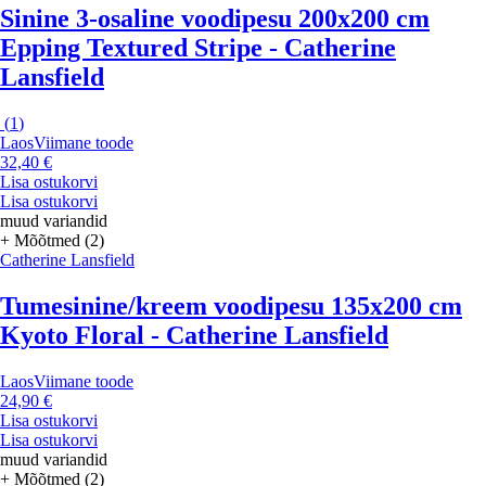
Sinine 3-osaline voodipesu 200x200 cm
Epping Textured Stripe - Catherine
Lansfield
(
1
)
Laos
Viimane toode
32,40 €
Lisa ostukorvi
Lisa ostukorvi
muud variandid
+ Mõõtmed (2)
Catherine Lansfield
Tumesinine/kreem voodipesu 135x200 cm
Kyoto Floral - Catherine Lansfield
Laos
Viimane toode
24,90 €
Lisa ostukorvi
Lisa ostukorvi
muud variandid
+ Mõõtmed (2)