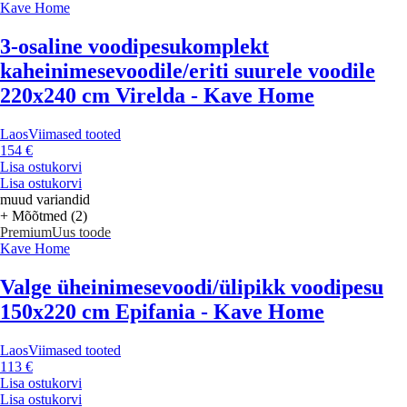
Kave Home
3-osaline voodipesukomplekt
kaheinimesevoodile/eriti suurele voodile
220x240 cm Virelda - Kave Home
Laos
Viimased tooted
154 €
Lisa ostukorvi
Lisa ostukorvi
muud variandid
+ Mõõtmed (2)
Premium
Uus toode
Kave Home
Valge üheinimesevoodi/ülipikk voodipesu
150x220 cm Epifania - Kave Home
Laos
Viimased tooted
113 €
Lisa ostukorvi
Lisa ostukorvi