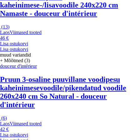
kaheinimese-/lisavoodile 240x220 cm
Namaste - douceur d'intérieur
(
13
)
Laos
Viimased tooted
46 €
Lisa ostukorvi
Lisa ostukorvi
muud variandid
+ Mõõtmed (3)
douceur d'intérieur
Pruun 3-osaline puuvillane voodipesu
kaheinimesevoodile/pikendatud voodile
260x240 cm So Natural - douceur
d'intérieur
(
6
)
Laos
Viimased tooted
42 €
Lisa ostukorvi