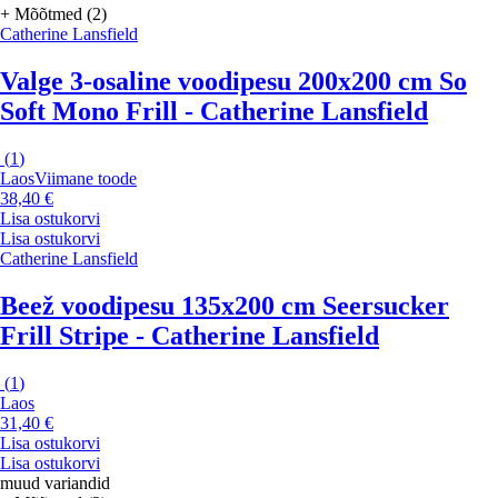
+ Mõõtmed (2)
Catherine Lansfield
Valge 3-osaline voodipesu 200x200 cm So
Soft Mono Frill - Catherine Lansfield
(
1
)
Laos
Viimane toode
38,40 €
Lisa ostukorvi
Lisa ostukorvi
Catherine Lansfield
Beež voodipesu 135x200 cm Seersucker
Frill Stripe - Catherine Lansfield
(
1
)
Laos
31,40 €
Lisa ostukorvi
Lisa ostukorvi
muud variandid