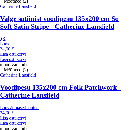
+ Mõõtmed (2)
Catherine Lansfield
Valge satiinist voodipesu 135x200 cm So
Soft Satin Stripe - Catherine Lansfield
(
3
)
Laos
24,90 €
Lisa ostukorvi
Lisa ostukorvi
muud variandid
+ Mõõtmed (2)
Catherine Lansfield
Voodipesu 135x200 cm Folk Patchwork -
Catherine Lansfield
Laos
Viimased tooted
24,90 €
Lisa ostukorvi
Lisa ostukorvi
muud variandid