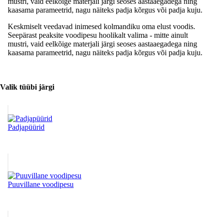
mustri, vaid eelkõige materjali järgi seoses aastaaegadega ning
kaasama parameetrid, nagu näiteks padja kõrgus või padja kuju.
Keskmiselt veedavad inimesed kolmandiku oma elust voodis.
Seepärast peaksite voodipesu hoolikalt valima - mitte ainult
mustri, vaid eelkõige materjali järgi seoses aastaaegadega ning
kaasama parameetrid, nagu näiteks padja kõrgus või padja kuju.
Valik tüübi järgi
Padjapüürid
Puuvillane voodipesu