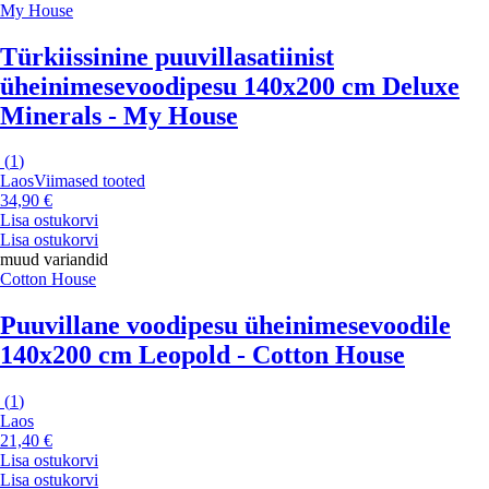
My House
Türkiissinine puuvillasatiinist
üheinimesevoodipesu 140x200 cm Deluxe
Minerals - My House
(
1
)
Laos
Viimased tooted
34,90 €
Lisa ostukorvi
Lisa ostukorvi
muud variandid
Cotton House
Puuvillane voodipesu üheinimesevoodile
140x200 cm Leopold - Cotton House
(
1
)
Laos
21,40 €
Lisa ostukorvi
Lisa ostukorvi