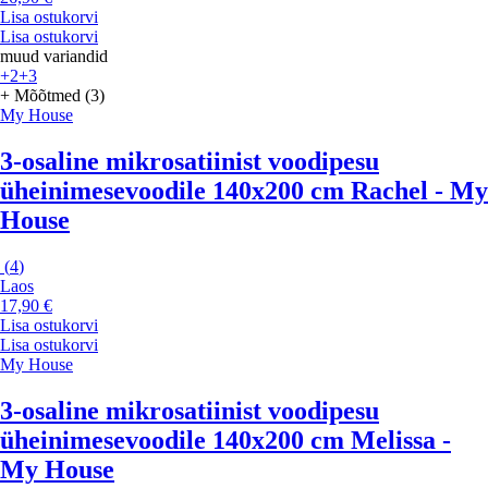
Lisa ostukorvi
Lisa ostukorvi
muud variandid
+2
+3
+ Mõõtmed (3)
My House
3-osaline mikrosatiinist voodipesu
üheinimesevoodile 140x200 cm Rachel - My
House
(
4
)
Laos
17,90 €
Lisa ostukorvi
Lisa ostukorvi
My House
3-osaline mikrosatiinist voodipesu
üheinimesevoodile 140x200 cm Melissa -
My House