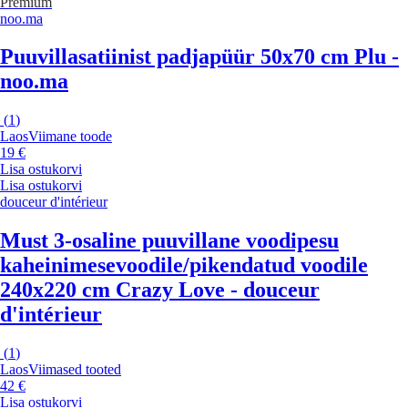
Premium
noo.ma
Puuvillasatiinist padjapüür 50x70 cm Plu -
noo.ma
(
1
)
Laos
Viimane toode
19 €
Lisa ostukorvi
Lisa ostukorvi
douceur d'intérieur
Must 3-osaline puuvillane voodipesu
kaheinimesevoodile/pikendatud voodile
240x220 cm Crazy Love - douceur
d'intérieur
(
1
)
Laos
Viimased tooted
42 €
Lisa ostukorvi