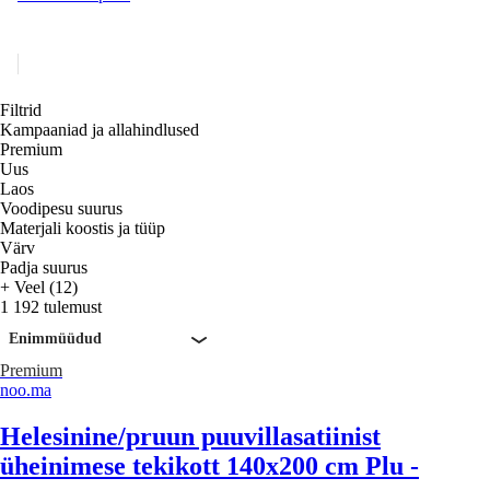
Filtrid
Kampaaniad ja allahindlused
Premium
Uus
Laos
Voodipesu suurus
Materjali koostis ja tüüp
Värv
Padja suurus
+ Veel (12)
1 192 tulemust
Enimmüüdud
Premium
noo.ma
Helesinine/pruun puuvillasatiinist
üheinimese tekikott 140x200 cm Plu -