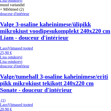
Lisa ostukorvi
muud variandid
+ Mõõtmed (2)
douceur d'intérieur
Valge 3-osaline kaheinimese/ülipikk
mikrokiust voodipesukomplekt 240x220 cm
Liam - douceur d'intérieur
Laos
Viimased tooted
25,90 €
Lisa ostukorvi
Lisa ostukorvi
douceur d'intérieur
Valge/tumehall 3-osaline kaheinimese/eriti
pikk mikrokiust tekikott 240x220 cm
Sonate - douceur d'intérieur
(
1
)
Laos
Viimased tooted
20,90 €