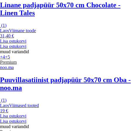
Linane padjapüür 50x70 cm Chocolate -
Linen Tales
(
1
)
Laos
Viimane toode
31,40 €
Lisa ostukorvi
Lisa ostukorvi
muud variandid
+4
+5
Premium
noo.ma
Puuvillasatiinist padjapüür 50x70 cm Oba -
noo.ma
(
1
)
Laos
Viimased tooted
19 €
Lisa ostukorvi
Lisa ostukorvi
muud variandid