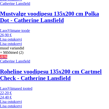
Catherine Lansfield
Mustvalge voodipesu 135x200 cm Polka
Dot - Catherine Lansfield
Laos
Viimane toode
26,90 €
Lisa ostukorvi
Lisa ostukorvi
muud variandid
+ Mõõtmed (2)
-9 %
Catherine Lansfield
Roheline voodipesu 135x200 cm Cartmel
Check - Catherine Lansfield
Laos
Viimased tooted
22,20 €
24,40 €
Lisa ostukorvi
Lisa ostukorvi