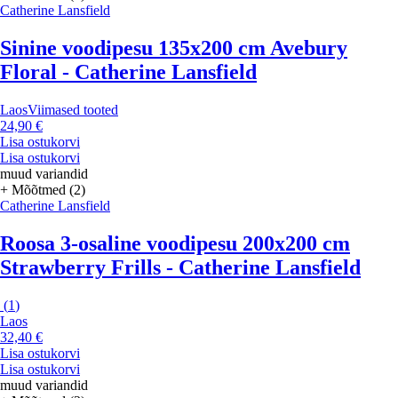
Catherine Lansfield
Sinine voodipesu 135x200 cm Avebury
Floral - Catherine Lansfield
Laos
Viimased tooted
24,90 €
Lisa ostukorvi
Lisa ostukorvi
muud variandid
+ Mõõtmed (2)
Catherine Lansfield
Roosa 3-osaline voodipesu 200x200 cm
Strawberry Frills - Catherine Lansfield
(
1
)
Laos
32,40 €
Lisa ostukorvi
Lisa ostukorvi
muud variandid