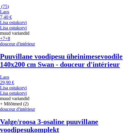
(
75
)
Laos
7,40 €
Lisa ostukorvi
Lisa ostukorvi
muud variandid
+7
+8
douceur d'intérieur
Puuvillane voodipesu üheinimesevoodile
140x200 cm Swan - douceur d'intérieur
Laos
29,90 €
Lisa ostukorvi
Lisa ostukorvi
muud variandid
+ Mõõtmed (2)
douceur d'intérieur
Valge/roosa 3-osaline puuvillane
voodipesukomplekt