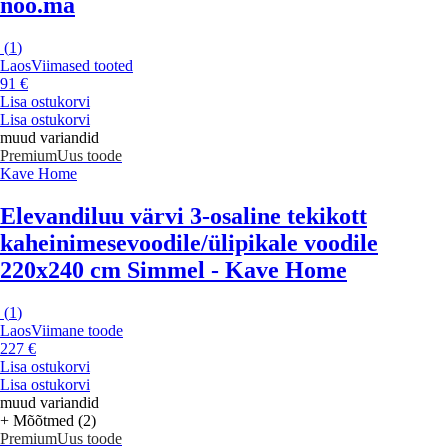
noo.ma
(
1
)
Laos
Viimased tooted
91 €
Lisa ostukorvi
Lisa ostukorvi
muud variandid
Premium
Uus toode
Kave Home
Elevandiluu värvi 3-osaline tekikott
kaheinimesevoodile/ülipikale voodile
220x240 cm Simmel - Kave Home
(
1
)
Laos
Viimane toode
227 €
Lisa ostukorvi
Lisa ostukorvi
muud variandid
+ Mõõtmed (2)
Premium
Uus toode