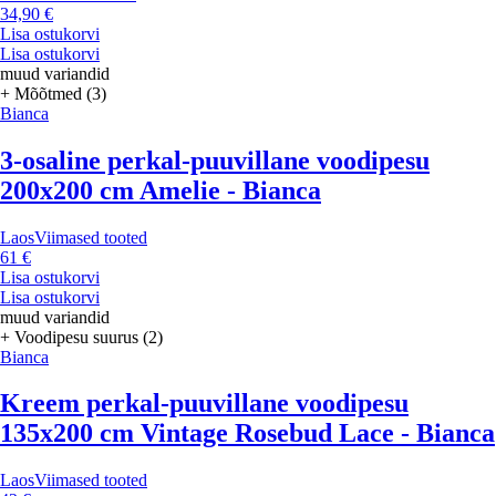
34,90 €
Lisa ostukorvi
Lisa ostukorvi
muud variandid
+ Mõõtmed (3)
Bianca
3-osaline perkal-puuvillane voodipesu
200x200 cm Amelie - Bianca
Laos
Viimased tooted
61 €
Lisa ostukorvi
Lisa ostukorvi
muud variandid
+ Voodipesu suurus (2)
Bianca
Kreem perkal-puuvillane voodipesu
135x200 cm Vintage Rosebud Lace - Bianca
Laos
Viimased tooted