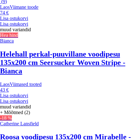
(
9
)
Laos
Viimane toode
74 €
Lisa ostukorvi
Lisa ostukorvi
muud variandid
Hea hind
Bianca
Helehall perkal-puuvillane voodipesu
135x200 cm Seersucker Woven Stripe -
Bianca
Laos
Viimased tooted
43 €
Lisa ostukorvi
Lisa ostukorvi
muud variandid
+ Mõõtmed (2)
-18 %
Catherine Lansfield
Roosa voodipesu 135x200 cm Mirabelle -