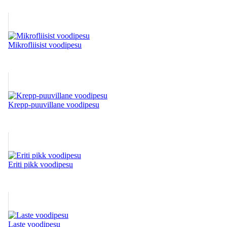
Mikrofliisist voodipesu
Krepp-puuvillane voodipesu
Eriti pikk voodipesu
Laste voodipesu