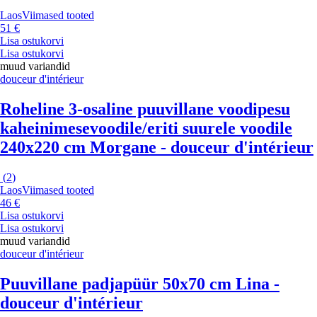
Laos
Viimased tooted
51 €
Lisa ostukorvi
Lisa ostukorvi
muud variandid
douceur d'intérieur
Roheline 3-osaline puuvillane voodipesu
kaheinimesevoodile/eriti suurele voodile
240x220 cm Morgane - douceur d'intérieur
(
2
)
Laos
Viimased tooted
46 €
Lisa ostukorvi
Lisa ostukorvi
muud variandid
douceur d'intérieur
Puuvillane padjapüür 50x70 cm Lina -
douceur d'intérieur