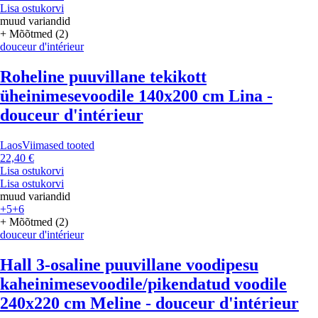
Lisa ostukorvi
muud variandid
+ Mõõtmed (2)
douceur d'intérieur
Roheline puuvillane tekikott
üheinimesevoodile 140x200 cm Lina -
douceur d'intérieur
Laos
Viimased tooted
22,40 €
Lisa ostukorvi
Lisa ostukorvi
muud variandid
+5
+6
+ Mõõtmed (2)
douceur d'intérieur
Hall 3-osaline puuvillane voodipesu
kaheinimesevoodile/pikendatud voodile
240x220 cm Meline - douceur d'intérieur