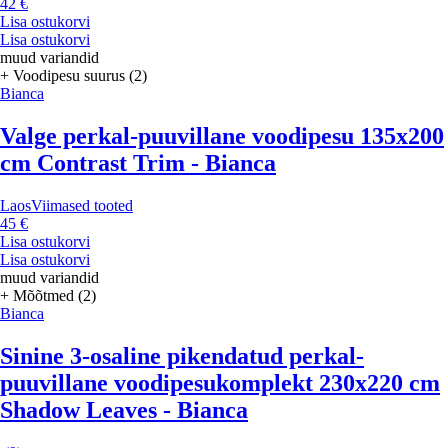
42 €
Lisa ostukorvi
Lisa ostukorvi
muud variandid
+ Voodipesu suurus (2)
Bianca
Valge perkal-puuvillane voodipesu 135x200
cm Contrast Trim - Bianca
Laos
Viimased tooted
45 €
Lisa ostukorvi
Lisa ostukorvi
muud variandid
+ Mõõtmed (2)
Bianca
Sinine 3-osaline pikendatud perkal-
puuvillane voodipesukomplekt 230x220 cm
Shadow Leaves - Bianca