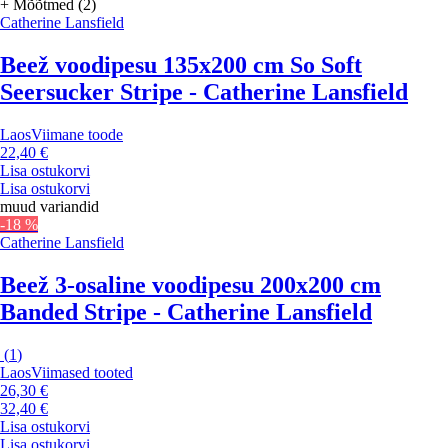
+ Mõõtmed (2)
Catherine Lansfield
Beež voodipesu 135x200 cm So Soft
Seersucker Stripe - Catherine Lansfield
Laos
Viimane toode
22,40 €
Lisa ostukorvi
Lisa ostukorvi
muud variandid
-18 %
Catherine Lansfield
Beež 3-osaline voodipesu 200x200 cm
Banded Stripe - Catherine Lansfield
(
1
)
Laos
Viimased tooted
26,30 €
32,40 €
Lisa ostukorvi
Lisa ostukorvi