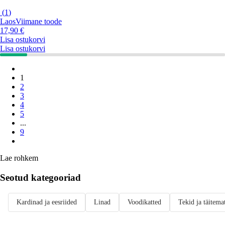
(
1
)
Laos
Viimane toode
17,90 €
Lisa ostukorvi
Lisa ostukorvi
1
2
3
4
5
...
9
Lae rohkem
Seotud kategooriad
Kardinad ja eesriided
Linad
Voodikatted
Tekid ja täitemat