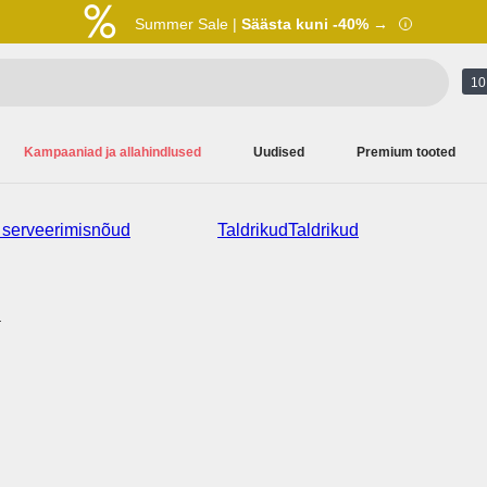
Summer Sale |
Säästa kuni -40% →
10 
Kampaaniad ja allahindlused
Uudised
Premium tooted
 serveerimisnõud
Taldrikud
Taldrikud