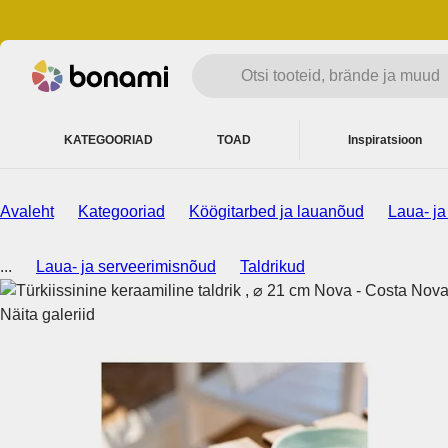
KATEGOORIAD
TOAD
Inspiratsioon
Avaleht
Kategooriad
Köögitarbed ja lauanõud
Laua- ja
...
Laua- ja serveerimisnõud
Taldrikud
Näita galeriid