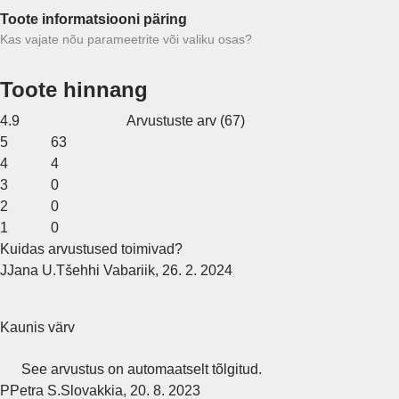
Toote informatsiooni päring
Kas vajate nõu parameetrite või valiku osas?
Toote hinnang
4.9
Arvustuste arv
(
67
)
5
63
4
4
3
0
2
0
1
0
Kuidas arvustused toimivad?
J
Jana U.
Tšehhi Vabariik
,
26. 2. 2024
Kaunis värv
See arvustus on automaatselt tõlgitud.
P
Petra S.
Slovakkia
,
20. 8. 2023