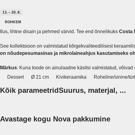
13. – 20. 8.
ROHKEM
Ilus, lihtne disain ja pehmed värvid. Tee end õnnelikuks
Costa
See kollektsioon on valmistatud kõrgekvaliteedilisest keraamilis
on nõudepesumasinas ja mikrolaineahjus kasutamiseks oh
Märkus
: Kuna toode on ainulaadne käsitsi valmistatud, võivad 
Dessert
Ø 21 cm
Kivikeraamika
Roheline/sinine/tür
Kõik parameetrid
Suurus, materjal, ...
Avastage kogu Nova pakkumine