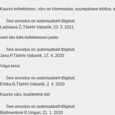
Kaunis kollektsioon, värv on hämmastav, suurepärane töötlus, e
See arvustus on automaatselt tõlgitud.
Ladislava Č.
Tšehhi Vabariik
,
23. 3. 2021
veel üks tükk kollektsiooni jaoks
See arvustus on automaatselt tõlgitud.
Jana P.
Tšehhi Vabariik
,
17. 4. 2020
Väga kena
See arvustus on automaatselt tõlgitud.
Eliška B.
Tšehhi Vabariik
,
2. 4. 2020
Kaunis värv, kvaliteetne töö
See arvustus on automaatselt tõlgitud.
Mallineritsné E.
Ungari
,
21. 1. 2020