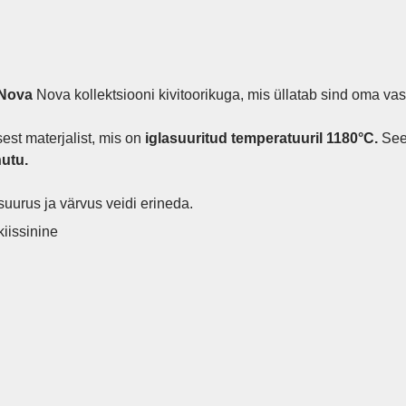
 Nova
Nova kollektsiooni kivitoorikuga, mis üllatab sind oma va
est materjalist, mis on
iglasuuritud temperatuuril 1180°C.
See 
utu.
suurus ja värvus veidi erineda.
kiissinine