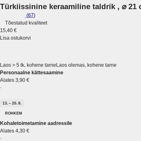
Türkiissinine keraamiline taldrik , ⌀ 2
(
67
)
Tõestatud kvaliteet
15,40 €
Lisa ostukorvi
Laos > 5 tk, kohene tarne
Laos olemas, kohene tarne
Personaalne kättesaamine
Alates 3,90 €
·
13. – 20. 8.
ROHKEM
Kohaletoimetamine aadressile
Alates 4,30 €
·