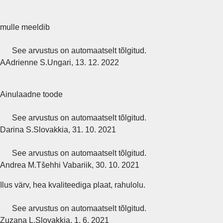
mulle meeldib
See arvustus on automaatselt tõlgitud.
A
Adrienne S.
Ungari
,
13. 12. 2022
Ainulaadne toode
See arvustus on automaatselt tõlgitud.
Darina S.
Slovakkia
,
31. 10. 2021
See arvustus on automaatselt tõlgitud.
Andrea M.
Tšehhi Vabariik
,
30. 10. 2021
Ilus värv, hea kvaliteediga plaat, rahulolu.
See arvustus on automaatselt tõlgitud.
Zuzana L.
Slovakkia
,
1. 6. 2021