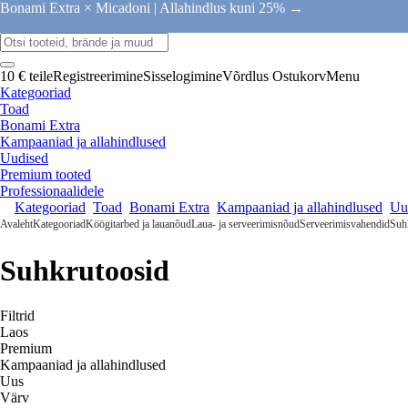
Bonami Extra × Micadoni |
Allahindlus kuni 25% →
10 € teile
Registreerimine
Sisselogimine
Võrdlus
Ostukorv
Menu
Kategooriad
Toad
Bonami Extra
Kampaaniad ja allahindlused
Uudised
Premium tooted
Professionaalidele
Kategooriad
Toad
Bonami Extra
Kampaaniad ja allahindlused
Uu
Avaleht
Kategooriad
Köögitarbed ja lauanõud
Laua- ja serveerimisnõud
Serveerimisvahendid
Suh
Suhkrutoosid
Filtrid
Laos
Premium
Kampaaniad ja allahindlused
Uus
Värv