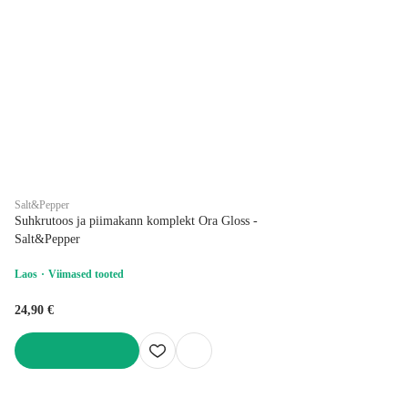
Salt&Pepper
Suhkrutoos ja piimakann komplekt Ora Gloss -
Salt&Pepper
Laos
Viimased tooted
24,90 €
LISA OSTUKORVI