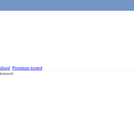
dised
Premium tooted
krutoosid