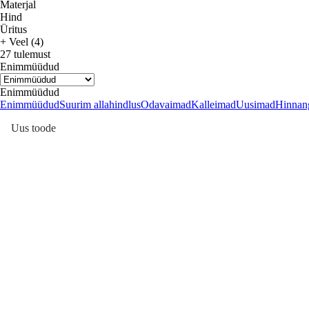
Materjal
Hind
Üritus
+ Veel (4)
27 tulemust
Enimmüüdud
Enimmüüdud
Enimmüüdud
Suurim allahindlus
Odavaimad
Kalleimad
Uusimad
Hinnang
Uus toode