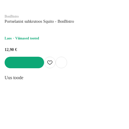
BonBistro
Portselanist suhkrutoos Squito - BonBistro
Laos
Viimased tooted
12,90 €
LISA OSTUKORVI
Uus toode