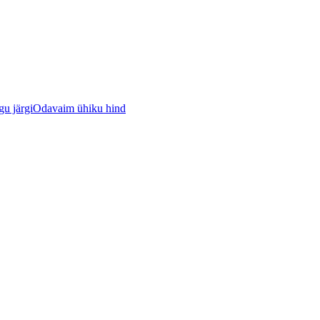
u järgi
Odavaim ühiku hind