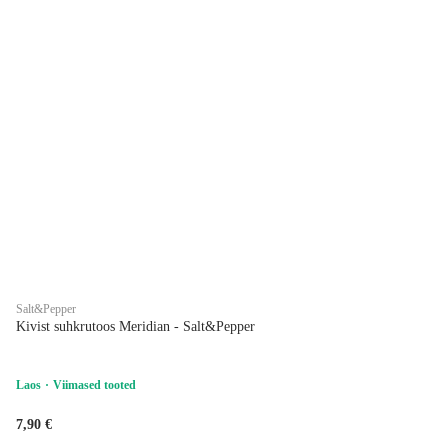
Salt&Pepper
Kivist suhkrutoos Meridian - Salt&Pepper
Laos
Viimased tooted
7,90 €