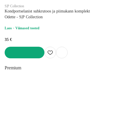
S|P Collection
Kondportselanist suhkrutoos ja piimakann komplekt
Odette - S|P Collection
Laos
Viimased tooted
35 €
LISA OSTUKORVI
Premium