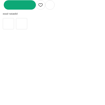
LISA OSTUKORVI
muud variandid