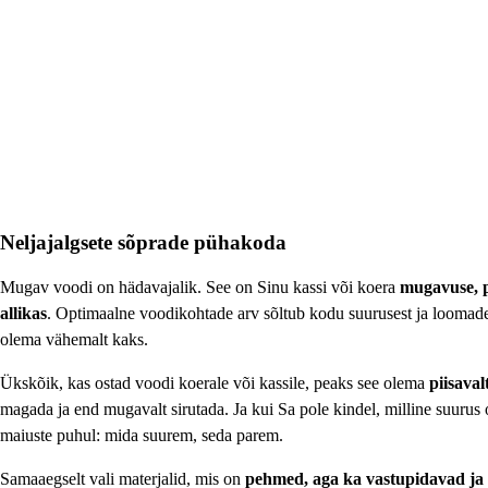
LISA OSTUKORVI
Neljajalgsete sõprade pühakoda
Mugav voodi on hädavajalik. See on Sinu kassi või koera
mugavuse, p
allikas
. Optimaalne voodikohtade arv sõltub kodu suurusest ja loomade 
olema vähemalt kaks.
Ükskõik, kas ostad voodi koerale või kassile, peaks see olema
piisaval
magada ja end mugavalt sirutada. Ja kui Sa pole kindel, milline suurus 
maiuste puhul: mida suurem, seda parem.
Samaaegselt vali materjalid, mis on
pehmed, aga ka vastupidavad ja 