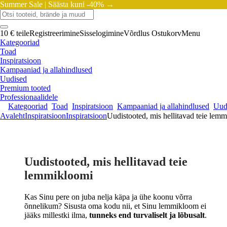
Summer Sale |
Säästa kuni -40% →
10 € teile
Registreerimine
Sisselogimine
Võrdlus
Ostukorv
Menu
Kategooriad
Toad
Inspiratsioon
Kampaaniad ja allahindlused
Uudised
Premium tooted
Professionaalidele
Kategooriad
Toad
Inspiratsioon
Kampaaniad ja allahindlused
Uud
Avaleht
Inspiratsioon
Inspiratsioon
Uudistooted, mis hellitavad teie lem
Uudistooted, mis hellitavad teie
lemmikloomi
Kas Sinu pere on juba nelja käpa ja ühe koonu võrra
õnnelikum? Sisusta oma kodu nii, et Sinu lemmikloom ei
jääks millestki ilma,
tunneks end turvaliselt ja lõbusalt
.