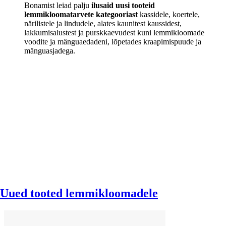
Bonamist leiad palju
ilusaid uusi tooteid
lemmikloomatarvete kategooriast
kassidele, koertele,
närilistele ja lindudele, alates kaunitest kaussidest,
lakkumisalustest ja purskkaevudest kuni lemmikloomade
voodite ja mänguaedadeni, lõpetades kraapimispuude ja
mänguasjadega.
Uued tooted lemmikloomadele