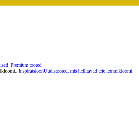
ised
Premium tooted
mikloomi
...
Inspiratsioon
Uudistooted, mis hellitavad teie lemmikloomi