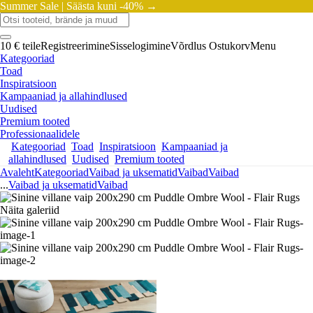
Summer Sale |
Säästa kuni -40% →
10 € teile
Registreerimine
Sisselogimine
Võrdlus
Ostukorv
Menu
Kategooriad
Toad
Inspiratsioon
Kampaaniad ja allahindlused
Uudised
Premium tooted
Professionaalidele
Kategooriad
Toad
Inspiratsioon
Kampaaniad ja
allahindlused
Uudised
Premium tooted
Avaleht
Kategooriad
Vaibad ja uksematid
Vaibad
Vaibad
...
Vaibad ja uksematid
Vaibad
Näita galeriid