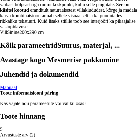
vaibast hõlpsasti iga ruumi keskpunkt, kuhu selle paigutate. See on
käsitsi kootud
eranditult naturaalsetest villakiududest, kõrge ja madala
karva kombinatsioon annab sellele visuaalselt ja ka puudutades
rikkaliku tekstuuri. Kuid lisaks stiilile toob see interjööri ka pikaajalise
vastupidavuse.
Vill
Sinine
200x290 cm
Kõik parameetrid
Suurus, materjal, ...
Avastage kogu Mesmerise pakkumine
Juhendid ja dokumendid
Manuaal
Toote informatsiooni päring
Kas vajate nõu parameetrite või valiku osas?
Toote hinnang
5
Arvustuste arv
(
2
)