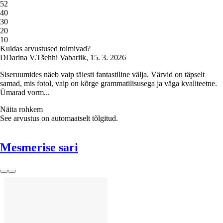
5
2
4
0
3
0
2
0
1
0
Kuidas arvustused toimivad?
D
Darina V.
Tšehhi Vabariik
,
15. 3. 2026
Siseruumides näeb vaip täiesti fantastiline välja. Värvid on täpselt
samad, mis fotol, vaip on kõrge grammatilisusega ja väga kvaliteetne.
Ümarad vorm...
Näita rohkem
See arvustus on automaatselt tõlgitud.
Mesmerise sari