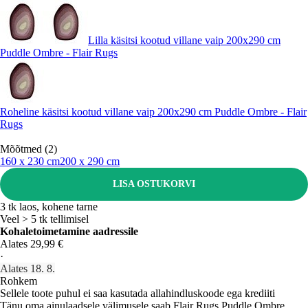
Lilla käsitsi kootud villane vaip 200x290 cm
Puddle Ombre - Flair Rugs
Roheline käsitsi kootud villane vaip 200x290 cm Puddle Ombre - Flair
Rugs
Mõõtmed (2)
160 x 230 cm
200 x 290 cm
LISA OSTUKORVI
3 tk laos, kohene tarne
Veel > 5 tk tellimisel
Kohaletoimetamine aadressile
Alates 29,99 €
·
Alates 18. 8.
Rohkem
Sellele toote puhul ei saa kasutada allahindluskoode ega krediiti
Tänu oma ainulaadsele välimusele saab Flair Rugs Puddle Ombre