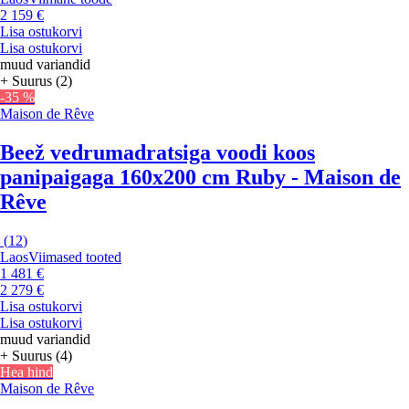
2 159 €
Lisa ostukorvi
Lisa ostukorvi
muud variandid
+ Suurus (2)
-35 %
Maison de Rêve
Beež vedrumadratsiga voodi koos
panipaigaga 160x200 cm Ruby - Maison de
Rêve
(
12
)
Laos
Viimased tooted
1 481 €
2 279 €
Lisa ostukorvi
Lisa ostukorvi
muud variandid
+ Suurus (4)
Hea hind
Maison de Rêve