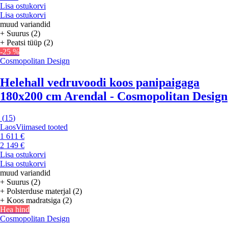
Lisa ostukorvi
Lisa ostukorvi
muud variandid
+ Suurus (2)
+ Peatsi tüüp (2)
-25 %
Cosmopolitan Design
Helehall vedruvoodi koos panipaigaga
180x200 cm Arendal - Cosmopolitan Design
(
15
)
Laos
Viimased tooted
1 611 €
2 149 €
Lisa ostukorvi
Lisa ostukorvi
muud variandid
+ Suurus (2)
+ Polsterduse materjal (2)
+ Koos madratsiga (2)
Hea hind
Cosmopolitan Design