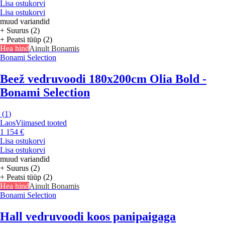
Lisa ostukorvi
Lisa ostukorvi
muud variandid
+ Suurus (2)
+ Peatsi tüüp (2)
Hea hind
Ainult Bonamis
Bonami Selection
Beež vedruvoodi 180x200cm Olia Bold -
Bonami Selection
(
1
)
Laos
Viimased tooted
1 154 €
Lisa ostukorvi
Lisa ostukorvi
muud variandid
+ Suurus (2)
+ Peatsi tüüp (2)
Hea hind
Ainult Bonamis
Bonami Selection
Hall vedruvoodi koos panipaigaga