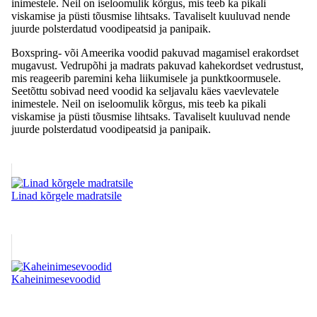
inimestele. Neil on iseloomulik kõrgus, mis teeb ka pikali
viskamise ja püsti tõusmise lihtsaks. Tavaliselt kuuluvad nende
juurde polsterdatud voodipeatsid ja panipaik.
Boxspring- või Ameerika voodid pakuvad magamisel erakordset
mugavust. Vedrupõhi ja madrats pakuvad kahekordset vedrustust,
mis reageerib paremini keha liikumisele ja punktkoormusele.
Seetõttu sobivad need voodid ka seljavalu käes vaevlevatele
inimestele. Neil on iseloomulik kõrgus, mis teeb ka pikali
viskamise ja püsti tõusmise lihtsaks. Tavaliselt kuuluvad nende
juurde polsterdatud voodipeatsid ja panipaik.
Linad kõrgele madratsile
Kaheinimesevoodid