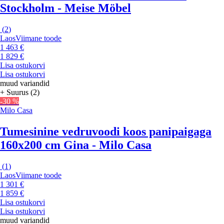
Stockholm - Meise Möbel
(
2
)
Laos
Viimane toode
1 463 €
1 829 €
Lisa ostukorvi
Lisa ostukorvi
muud variandid
+ Suurus (2)
-30 %
Milo Casa
Tumesinine vedruvoodi koos panipaigaga
160x200 cm Gina - Milo Casa
(
1
)
Laos
Viimane toode
1 301 €
1 859 €
Lisa ostukorvi
Lisa ostukorvi
muud variandid