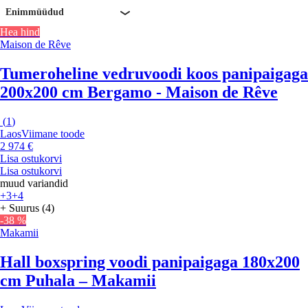
Enimmüüdud
Hea hind
Maison de Rêve
Tumeroheline vedruvoodi koos panipaigaga
200x200 cm Bergamo - Maison de Rêve
(
1
)
Laos
Viimane toode
2 974 €
Lisa ostukorvi
Lisa ostukorvi
muud variandid
+3
+4
+ Suurus (4)
-38 %
Makamii
Hall boxspring voodi panipaigaga 180x200
cm Puhala – Makamii