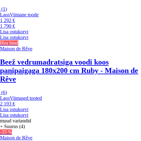
(
1
)
Laos
Viimane toode
1 292 €
1 790 €
Lisa ostukorvi
Lisa ostukorvi
Hea hind
Maison de Rêve
Beež vedrumadratsiga voodi koos
panipaigaga 180x200 cm Ruby - Maison de
Rêve
(
6
)
Laos
Viimased tooted
2 193 €
Lisa ostukorvi
Lisa ostukorvi
muud variandid
+ Suurus (4)
-35 %
Maison de Rêve