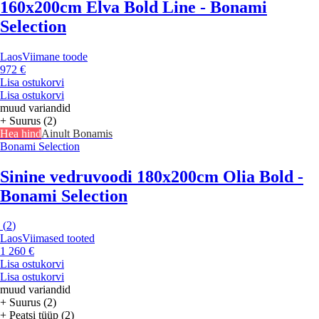
160x200cm Elva Bold Line - Bonami
Selection
Laos
Viimane toode
972 €
Lisa ostukorvi
Lisa ostukorvi
muud variandid
+ Suurus (2)
Hea hind
Ainult Bonamis
Bonami Selection
Sinine vedruvoodi 180x200cm Olia Bold -
Bonami Selection
(
2
)
Laos
Viimased tooted
1 260 €
Lisa ostukorvi
Lisa ostukorvi
muud variandid
+ Suurus (2)
+ Peatsi tüüp (2)