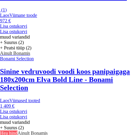
(
1
)
Laos
Viimane toode
972 €
Lisa ostukorvi
Lisa ostukorvi
muud variandid
+ Suurus (2)
+ Peatsi tüüp (2)
Ainult Bonamis
Bonami Selection
Sinine vedruvoodi voodi koos panipaigaga
180x200cm Elva Bold Line - Bonami
Selection
Laos
Viimased tooted
1 409 €
Lisa ostukorvi
Lisa ostukorvi
muud variandid
+ Suurus (2)
Hea hind
Ainult Bonamis