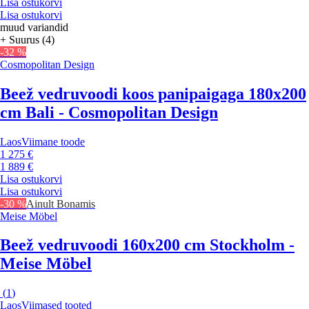
Lisa ostukorvi
Lisa ostukorvi
muud variandid
+ Suurus (4)
-32 %
Cosmopolitan Design
Beež vedruvoodi koos panipaigaga 180x200
cm Bali - Cosmopolitan Design
Laos
Viimane toode
1 275 €
1 889 €
Lisa ostukorvi
Lisa ostukorvi
-30 %
Ainult Bonamis
Meise Möbel
Beež vedruvoodi 160x200 cm Stockholm -
Meise Möbel
(
1
)
Laos
Viimased tooted