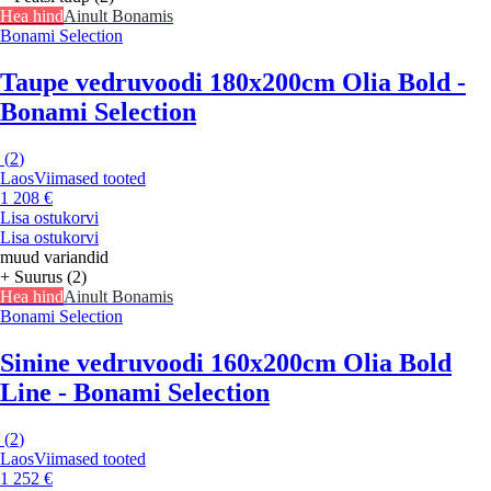
Hea hind
Ainult Bonamis
Bonami Selection
Taupe vedruvoodi 180x200cm Olia Bold -
Bonami Selection
(
2
)
Laos
Viimased tooted
1 208 €
Lisa ostukorvi
Lisa ostukorvi
muud variandid
+ Suurus (2)
Hea hind
Ainult Bonamis
Bonami Selection
Sinine vedruvoodi 160x200cm Olia Bold
Line - Bonami Selection
(
2
)
Laos
Viimased tooted
1 252 €