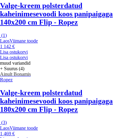
Valge-kreem polsterdatud
kaheinimesevoodi koos panipaigaga
140x200 cm Flip - Ropez
(
1
)
Laos
Viimane toode
1 142 €
Lisa ostukorvi
Lisa ostukorvi
muud variandid
+ Suurus (4)
Ainult Bonamis
Ropez
Valge-kreem polsterdatud
kaheinimesevoodi koos panipaigaga
180x200 cm Flip - Ropez
(
3
)
Laos
Viimane toode
1 469 €