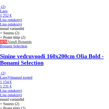
(
2
)
Laos
1 252 €
Lisa ostukorvi
Lisa ostukorvi
muud variandid
+ Suurus (2)
+ Peatsi tüüp (2)
-6 %
Ainult Bonamis
Bonami Selection
Sinine vedruvoodi 160x200cm Olia Bold -
Bonami Selection
(
2
)
Laos
Viimased tooted
1 154 €
1 231 €
Lisa ostukorvi
Lisa ostukorvi
muud variandid
+ Suurus (2)
+ Peatsi tüüp (2)