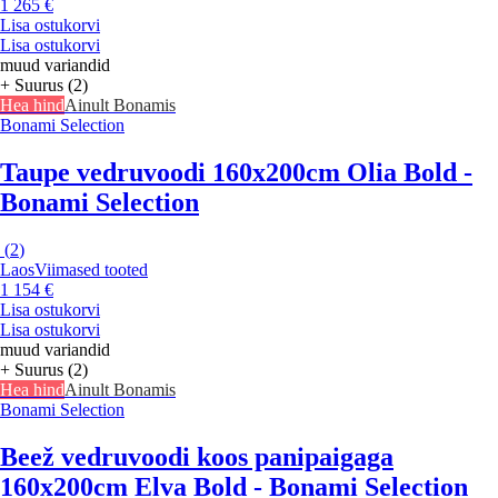
1 265 €
Lisa ostukorvi
Lisa ostukorvi
muud variandid
+ Suurus (2)
Hea hind
Ainult Bonamis
Bonami Selection
Taupe vedruvoodi 160x200cm Olia Bold -
Bonami Selection
(
2
)
Laos
Viimased tooted
1 154 €
Lisa ostukorvi
Lisa ostukorvi
muud variandid
+ Suurus (2)
Hea hind
Ainult Bonamis
Bonami Selection
Beež vedruvoodi koos panipaigaga
160x200cm Elva Bold - Bonami Selection