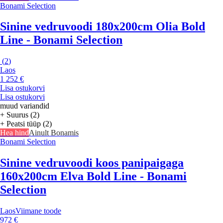
Bonami Selection
Sinine vedruvoodi 180x200cm Olia Bold
Line - Bonami Selection
(
2
)
Laos
1 252 €
Lisa ostukorvi
Lisa ostukorvi
muud variandid
+ Suurus (2)
+ Peatsi tüüp (2)
Hea hind
Ainult Bonamis
Bonami Selection
Sinine vedruvoodi koos panipaigaga
160x200cm Elva Bold Line - Bonami
Selection
Laos
Viimane toode
972 €