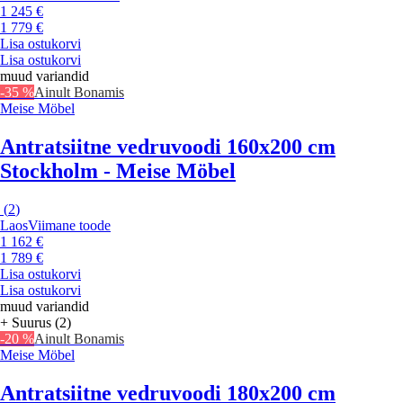
1 245 €
1 779 €
Lisa ostukorvi
Lisa ostukorvi
muud variandid
-35 %
Ainult Bonamis
Meise Möbel
Antratsiitne vedruvoodi 160x200 cm
Stockholm - Meise Möbel
(
2
)
Laos
Viimane toode
1 162 €
1 789 €
Lisa ostukorvi
Lisa ostukorvi
muud variandid
+ Suurus (2)
-20 %
Ainult Bonamis
Meise Möbel
Antratsiitne vedruvoodi 180x200 cm