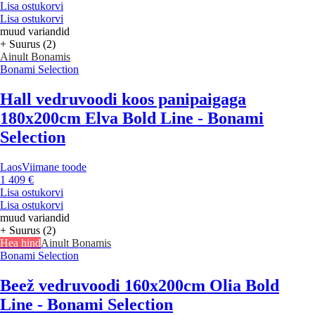
Lisa ostukorvi
Lisa ostukorvi
muud variandid
+ Suurus (2)
Ainult Bonamis
Bonami Selection
Hall vedruvoodi koos panipaigaga
180x200cm Elva Bold Line - Bonami
Selection
Laos
Viimane toode
1 409 €
Lisa ostukorvi
Lisa ostukorvi
muud variandid
+ Suurus (2)
Hea hind
Ainult Bonamis
Bonami Selection
Beež vedruvoodi 160x200cm Olia Bold
Line - Bonami Selection