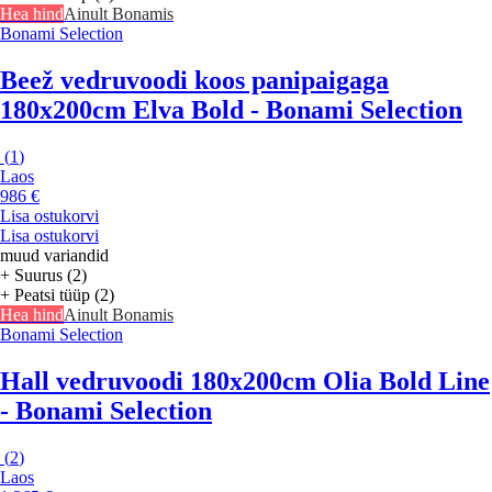
Hea hind
Ainult Bonamis
Bonami Selection
Beež vedruvoodi koos panipaigaga
180x200cm Elva Bold - Bonami Selection
(
1
)
Laos
986 €
Lisa ostukorvi
Lisa ostukorvi
muud variandid
+ Suurus (2)
+ Peatsi tüüp (2)
Hea hind
Ainult Bonamis
Bonami Selection
Hall vedruvoodi 180x200cm Olia Bold Line
- Bonami Selection
(
2
)
Laos