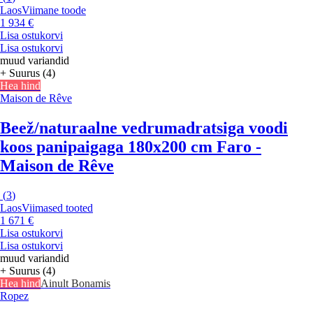
Laos
Viimane toode
1 934 €
Lisa ostukorvi
Lisa ostukorvi
muud variandid
+ Suurus (4)
Hea hind
Maison de Rêve
Beež/naturaalne vedrumadratsiga voodi
koos panipaigaga 180x200 cm Faro -
Maison de Rêve
(
3
)
Laos
Viimased tooted
1 671 €
Lisa ostukorvi
Lisa ostukorvi
muud variandid
+ Suurus (4)
Hea hind
Ainult Bonamis
Ropez