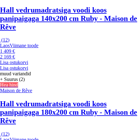
Hall vedrumadratsiga voodi koos
panipaigaga 140x200 cm Ruby - Maison de
Rêve
(
12
)
Laos
Viimane toode
1 409 €
2 169 €
Lisa ostukorvi
Lisa ostukorvi
muud variandid
+ Suurus (2)
Hea hind
Maison de Rêve
Hall vedrumadratsiga voodi koos
panipaigaga 180x200 cm Ruby - Maison de
Rêve
(
12
)
Laos
Viimane toode