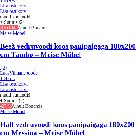
1 819 €
Lisa ostukorvi
Lisa ostukorvi
muud variandid
+ Suurus (2)
Hea hind
Ainult Bonamis
Meise Möbel
Beež vedruvoodi koos panipaigaga 180x200
cm Tambo – Meise Möbel
(
2
)
Laos
Viimane toode
1 605 €
Lisa ostukorvi
Lisa ostukorvi
muud variandid
+ Suurus (2)
-27 %
Ainult Bonamis
Meise Möbel
Hall vedruvoodi koos panipaigaga 180x200
cm Messina – Meise Möbel