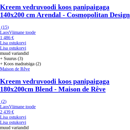
Kreem vedruvoodi koos panipaigaga
140x200 cm Arendal - Cosmopolitan Design
(
15
)
Laos
Viimane toode
1 486 €
Lisa ostukorvi
Lisa ostukorvi
muud variandid
+ Suurus (3)
+ Koos madratsiga (2)
Maison de Rêve
Kreem vedruvoodi koos panipaigaga
180x200cm Blend - Maison de Rêve
(
2
)
Laos
Viimane toode
2 439 €
Lisa ostukorvi
Lisa ostukorvi
muud variandid