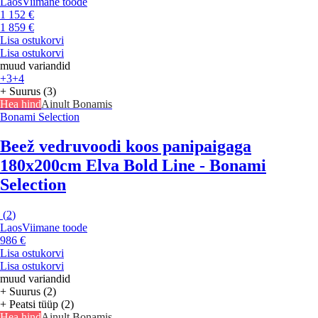
Laos
Viimane toode
1 152 €
1 859 €
Lisa ostukorvi
Lisa ostukorvi
muud variandid
+3
+4
+ Suurus (3)
Hea hind
Ainult Bonamis
Bonami Selection
Beež vedruvoodi koos panipaigaga
180x200cm Elva Bold Line - Bonami
Selection
(
2
)
Laos
Viimane toode
986 €
Lisa ostukorvi
Lisa ostukorvi
muud variandid
+ Suurus (2)
+ Peatsi tüüp (2)
Hea hind
Ainult Bonamis