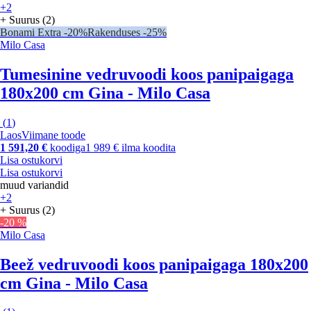
+2
+ Suurus (2)
Bonami Extra -20%
Rakenduses -25%
Milo Casa
Tumesinine vedruvoodi koos panipaigaga
180x200 cm Gina - Milo Casa
(
1
)
Laos
Viimane toode
1 591,20 €
koodiga
1 989 € ilma koodita
Lisa ostukorvi
Lisa ostukorvi
muud variandid
+2
+ Suurus (2)
-20 %
Milo Casa
Beež vedruvoodi koos panipaigaga 180x200
cm Gina - Milo Casa