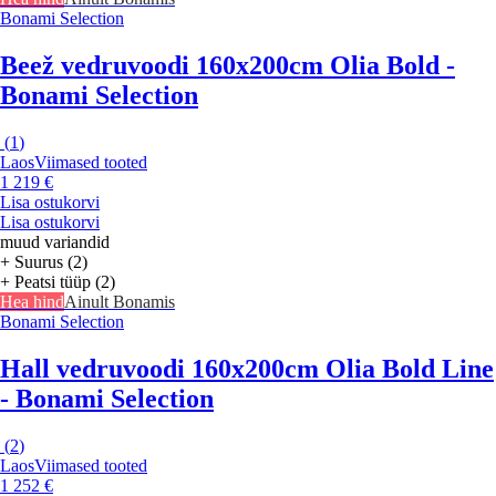
Bonami Selection
Beež vedruvoodi 160x200cm Olia Bold -
Bonami Selection
(
1
)
Laos
Viimased tooted
1 219 €
Lisa ostukorvi
Lisa ostukorvi
muud variandid
+ Suurus (2)
+ Peatsi tüüp (2)
Hea hind
Ainult Bonamis
Bonami Selection
Hall vedruvoodi 160x200cm Olia Bold Line
- Bonami Selection
(
2
)
Laos
Viimased tooted
1 252 €