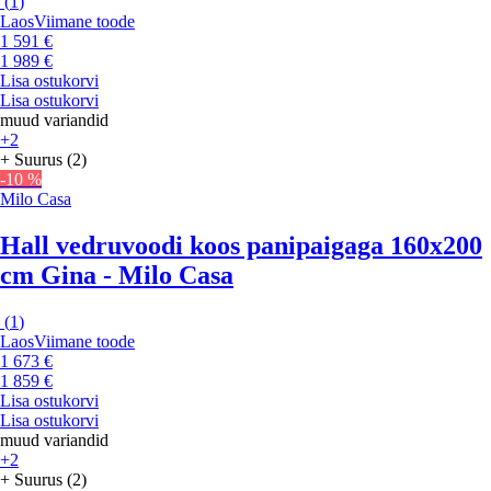
(
1
)
Laos
Viimane toode
1 591 €
1 989 €
Lisa ostukorvi
Lisa ostukorvi
muud variandid
+2
+ Suurus (2)
-10 %
Milo Casa
Hall vedruvoodi koos panipaigaga 160x200
cm Gina - Milo Casa
(
1
)
Laos
Viimane toode
1 673 €
1 859 €
Lisa ostukorvi
Lisa ostukorvi
muud variandid
+2
+ Suurus (2)