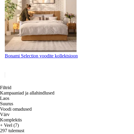
Bonami Selection voodite kollektsioon
Filtrid
Kampaaniad ja allahindlused
Laos
Suurus
Voodi omadused
Värv
Komplektis
+ Veel (7)
297 tulemust