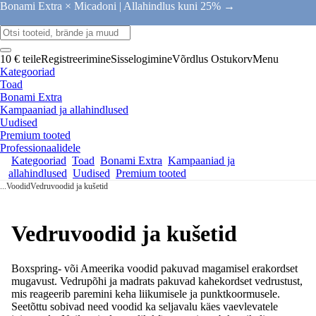
Bonami Extra × Micadoni |
Allahindlus kuni 25% →
10 € teile
Registreerimine
Sisselogimine
Võrdlus
Ostukorv
Menu
Kategooriad
Toad
Bonami Extra
Kampaaniad ja allahindlused
Uudised
Premium tooted
Professionaalidele
Kategooriad
Toad
Bonami Extra
Kampaaniad ja
allahindlused
Uudised
Premium tooted
...
Voodid
Vedruvoodid ja kušetid
Vedruvoodid ja kušetid
Boxspring- või Ameerika voodid pakuvad magamisel erakordset
mugavust. Vedrupõhi ja madrats pakuvad kahekordset vedrustust,
mis reageerib paremini keha liikumisele ja punktkoormusele.
Seetõttu sobivad need voodid ka seljavalu käes vaevlevatele