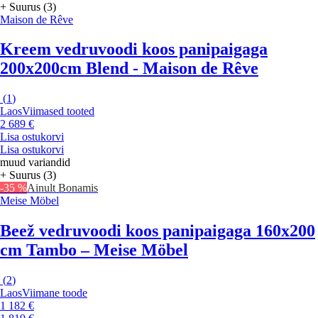
+ Suurus (3)
Maison de Rêve
Kreem vedruvoodi koos panipaigaga
200x200cm Blend - Maison de Rêve
(
1
)
Laos
Viimased tooted
2 689 €
Lisa ostukorvi
Lisa ostukorvi
muud variandid
+ Suurus (3)
-35 %
Ainult Bonamis
Meise Möbel
Beež vedruvoodi koos panipaigaga 160x200
cm Tambo – Meise Möbel
(
2
)
Laos
Viimane toode
1 182 €