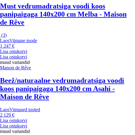
Must vedrumadratsiga voodi koos
panipaigaga 140x200 cm Melba - Maison
de Rêve
(
3
)
Laos
Viimane toode
1 247 €
Lisa ostukorvi
Lisa ostukorvi
muud variandid
Maison de Rêve
Beež/naturaalne vedrumadratsiga voodi
koos panipaigaga 140x200 cm Asahi -
Maison de Rêve
Laos
Viimased tooted
2 129 €
Lisa ostukorvi
Lisa ostukorvi
muud variandid