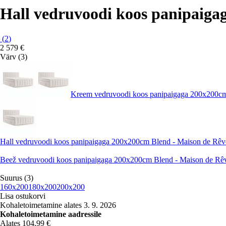
Hall vedruvoodi koos panipaiga
(
2
)
2 579 €
Värv (3)
Kreem vedruvoodi koos panipaigaga 200x200cm
Hall vedruvoodi koos panipaigaga 200x200cm Blend - Maison de Rêv
Beež vedruvoodi koos panipaigaga 200x200cm Blend - Maison de Rê
Suurus (3)
160x200
180x200
200x200
Lisa ostukorvi
Kohaletoimetamine alates 3. 9. 2026
Kohaletoimetamine aadressile
Alates 104,99 €