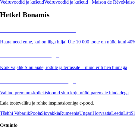
Vedruvoodid ja kušetid
Vedruvoodid ja kušetid · Maison de Rêve
Maiso
Hetkel Bonamis
Summer Sale kuni -40%
Haara need enne, kui on liiga hilja! Üle 10 000 toote on nüüd kuni 40
Aed soodushinnaga
Kõik vajalik Sinu aiale, rõdule ja terrassile – nüüd eriti hea hinnaga
Premium soodushinnaga
Valitud premium-kollektsioonid sinu koju nüüd paremate hindadega
Laia tootevaliku ja rohke inspiratsiooniga e-pood.
Tšehhi Vabariik
Poola
Slovakkia
Rumeenia
Ungari
Horvaatia
Leedu
Läti
Sl
Ostuinfo