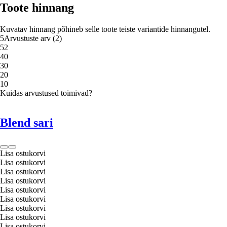
Toote hinnang
Kuvatav hinnang põhineb selle toote teiste variantide hinnangutel.
5
Arvustuste arv
(
2
)
5
2
4
0
3
0
2
0
1
0
Kuidas arvustused toimivad?
Blend sari
Lisa ostukorvi
Lisa ostukorvi
Lisa ostukorvi
Lisa ostukorvi
Lisa ostukorvi
Lisa ostukorvi
Lisa ostukorvi
Lisa ostukorvi
Lisa ostukorvi