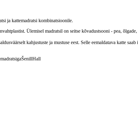
i ja kattemadratsi kombinatsioonile.
htplastist. Ülemisel madratsil on seitse kõvadustsooni - pea, õlgade, n
usväärselt kahjustuste ja mustuse eest. Selle eemaldatava katte saab ig
emadratsiga
Šenill
Hall