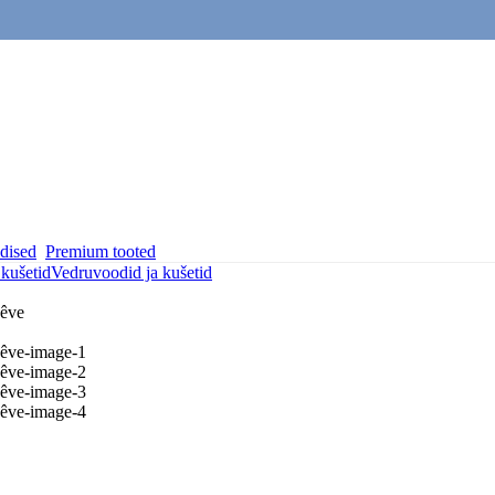
dised
Premium tooted
kušetid
Vedruvoodid ja kušetid