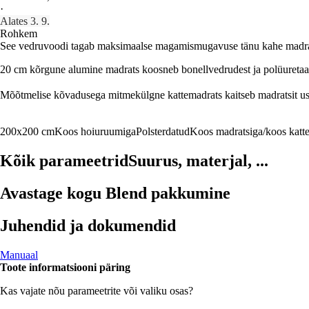
·
Alates 3. 9.
Rohkem
See vedruvoodi tagab maksimaalse magamismugavuse tänu kahe madrats
20 cm kõrgune alumine madrats koosneb bonellvedrudest ja polüuretaanva
Mõõtmelise kõvadusega mitmekülgne kattemadrats kaitseb madratsit usald
200x200 cm
Koos hoiuruumiga
Polsterdatud
Koos madratsiga/koos katt
Kõik parameetrid
Suurus, materjal, ...
Avastage kogu Blend pakkumine
Juhendid ja dokumendid
Manuaal
Toote informatsiooni päring
Kas vajate nõu parameetrite või valiku osas?