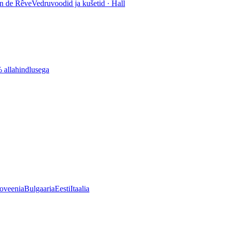
n de Rêve
Vedruvoodid ja kušetid · Hall
% allahindlusega
oveenia
Bulgaaria
Eesti
Itaalia