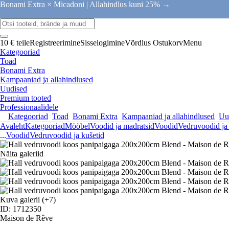
Bonami Extra × Micadoni |
Allahindlus kuni 25% →
10 € teile
Registreerimine
Sisselogimine
Võrdlus
Ostukorv
Menu
Kategooriad
Toad
Bonami Extra
Kampaaniad ja allahindlused
Uudised
Premium tooted
Professionaalidele
Kategooriad
Toad
Bonami Extra
Kampaaniad ja allahindlused
Uu
Avaleht
Kategooriad
Mööbel
Voodid ja madratsid
Voodid
Vedruvoodid ja 
...
Voodid
Vedruvoodid ja kušetid
Näita galeriid
Kuva galerii
(+7)
ID: 1712350
Maison de Rêve