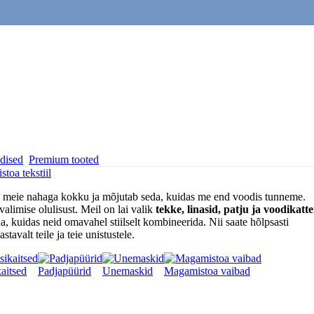
dised
Premium tooted
toa tekstiil
l meie nahaga kokku ja mõjutab seda, kuidas me end voodis tunneme.
valimise olulisust. Meil on lai valik
tekke, linasid, patju ja voodikatte
, kuidas neid omavahel stiilselt kombineerida. Nii saate hõlpsasti
avalt teile ja teie unistustele.
aitsed
Padjapüürid
Unemaskid
Magamistoa vaibad