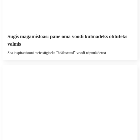
Sügis magamistoas: pane oma voodi külmadeks õhtuteks
valmis
Saa inspiratsiooni meie sügiseks "häälestatud" voodi näpunäidetest