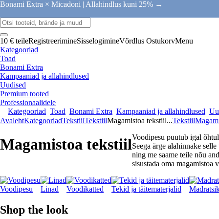
Bonami Extra × Micadoni |
Allahindlus kuni 25% →
10 € teile
Registreerimine
Sisselogimine
Võrdlus
Ostukorv
Menu
Kategooriad
Toad
Bonami Extra
Kampaaniad ja allahindlused
Uudised
Premium tooted
Professionaalidele
Kategooriad
Toad
Bonami Extra
Kampaaniad ja allahindlused
Uu
Avaleht
Kategooriad
Tekstiil
Tekstiil
Magamistoa tekstiil
...
Tekstiil
Magamis
Voodipesu puutub igal õhtu
Magamistoa tekstiil
Seega ärge alahinnake selle 
ning me saame teile nõu anda
sisustada oma magamistoa vast
Voodipesu
Linad
Voodikatted
Tekid ja täitematerjalid
Madratsik
Shop the look