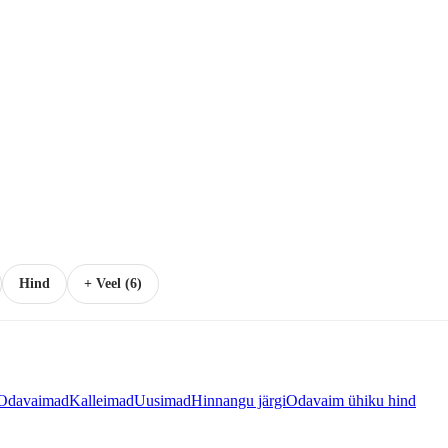
Hind
+ Veel (6)
Odavaimad
Kalleimad
Uusimad
Hinnangu järgi
Odavaim ühiku hind