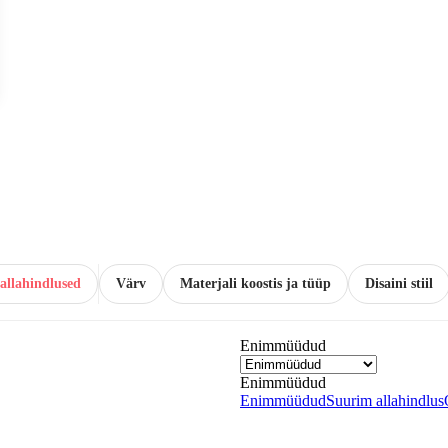
allahindlused
Värv
Materjali koostis ja tüüp
Disaini stiil
Enimmüüdud
Enimmüüdud
Enimmüüdud
Suurim allahindlus