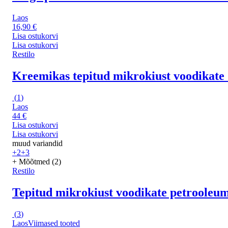
Laos
16,90 €
Lisa ostukorvi
Lisa ostukorvi
Restilo
Kreemikas tepitud mikrokiust voodikate 
(
1
)
Laos
44 €
Lisa ostukorvi
Lisa ostukorvi
muud variandid
+2
+3
+ Mõõtmed (2)
Restilo
Tepitud mikrokiust voodikate petrooleum
(
3
)
Laos
Viimased tooted