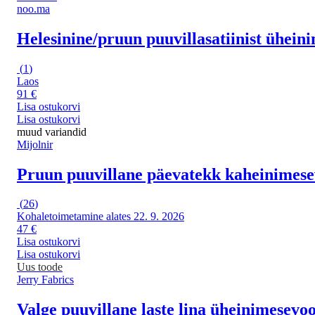
noo.ma
Helesinine/pruun puuvillasatiinist ühein
(
1
)
Laos
91 €
Lisa ostukorvi
Lisa ostukorvi
muud variandid
Mijolnir
Pruun puuvillane päevatekk kaheinimese
(
26
)
Kohaletoimetamine alates 22. 9. 2026
47 €
Lisa ostukorvi
Lisa ostukorvi
Uus toode
Jerry Fabrics
Valge puuvillane laste lina üheinimesevo