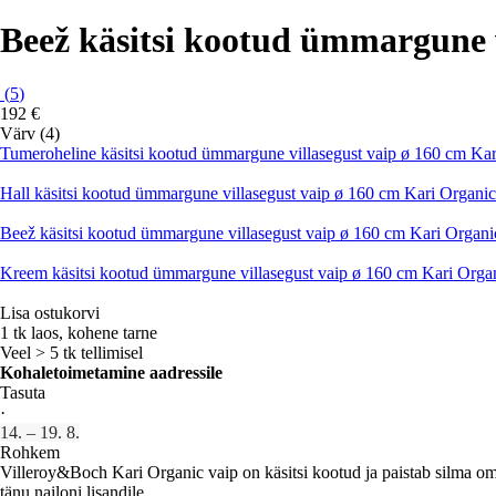
Beež käsitsi kootud ümmargune v
(
5
)
192 €
Värv (4)
Tumeroheline käsitsi kootud ümmargune villasegust vaip ø 160 cm Ka
Hall käsitsi kootud ümmargune villasegust vaip ø 160 cm Kari Organi
Beež käsitsi kootud ümmargune villasegust vaip ø 160 cm Kari Organ
Kreem käsitsi kootud ümmargune villasegust vaip ø 160 cm Kari Orga
Lisa ostukorvi
1 tk laos, kohene tarne
Veel > 5 tk tellimisel
Kohaletoimetamine aadressile
Tasuta
·
14. – 19. 8.
Rohkem
Villeroy&Boch Kari Organic vaip on käsitsi kootud ja paistab silma oma
tänu nailoni lisandile.