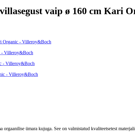
illasegust vaip ø 160 cm Kari O
ri Organic - Villeroy&Boch
c - Villeroy&Boch
ic - Villeroy&Boch
nic - Villeroy&Boch
 orgaanilise ümara kujuga. See on valmistatud kvaliteetsetest materjal