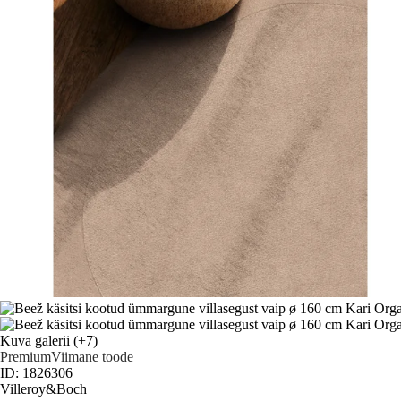
Kuva galerii
(+7)
Premium
Viimane toode
ID: 1826306
Villeroy&Boch