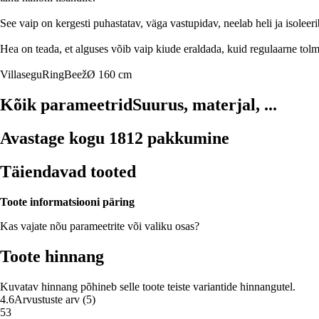
See vaip on kergesti puhastatav, väga vastupidav, neelab heli ja isoleerib 
Hea on teada, et alguses võib vaip kiude eraldada, kuid regulaarne to
Villasegu
Ring
Beež
Ø 160 cm
Kõik parameetrid
Suurus, materjal, ...
Avastage kogu 1812 pakkumine
Täiendavad tooted
Toote informatsiooni päring
Kas vajate nõu parameetrite või valiku osas?
Toote hinnang
Kuvatav hinnang põhineb selle toote teiste variantide hinnangutel.
4.6
Arvustuste arv
(
5
)
5
3