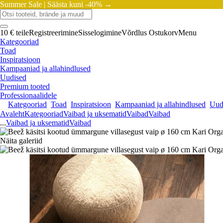
Summer Sale |
Säästa kuni -40% →
10 € teile
Registreerimine
Sisselogimine
Võrdlus
Ostukorv
Menu
Kategooriad
Toad
Inspiratsioon
Kampaaniad ja allahindlused
Uudised
Premium tooted
Professionaalidele
Kategooriad
Toad
Inspiratsioon
Kampaaniad ja allahindlused
Uud
Avaleht
Kategooriad
Vaibad ja uksematid
Vaibad
Vaibad
...
Vaibad ja uksematid
Vaibad
Näita galeriid