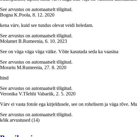
See arvustus on automaatselt tõlgitud.
Bogna K.
Poola
,
8. 12. 2020
kena värv, kuid see tundus olevat veidi heledam.
See arvustus on automaatselt tõlgitud.
Molamet B.
Rumeenia
,
6. 10. 2023
See on väga väga väga väike. Võite kasutada seda ka vaasina
See arvustus on automaatselt tõlgitud.
Morariu M.
Rumeenia
,
27. 8. 2020
hind
See arvustus on automaatselt tõlgitud.
Veronika V.
Tšehhi Vabariik
,
2. 5. 2020
Värv ei vasta fotole ega kirjeldusele, see on rohelisem ja väga rõve. Mu
See arvustus on automaatselt tõlgitud.
kõik arvustused
(
14
)