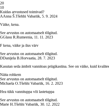
2
0
1
0
Kuidas arvustused toimivad?
A
Anna Š.
Tšehhi Vabariik
,
5. 9. 2024
Väike, kena.
See arvustus on automaatselt tõlgitud.
G
Glasu R.
Rumeenia
,
11. 11. 2023
F kena, väike ja ilus värv
See arvustus on automaatselt tõlgitud.
D
Danijela B.
Horvaatia
,
28. 7. 2023
Kasutan seda ämbrit vannitoas prügikastina. See on väike, kuid kvalitee
Näita rohkem
See arvustus on automaatselt tõlgitud.
Michaela O.
Tšehhi Vabariik
,
16. 2. 2023
Hea tükk vannituppa või lastetuppa
See arvustus on automaatselt tõlgitud.
Marie H.
Tšehhi Vabariik
,
30. 12. 2022