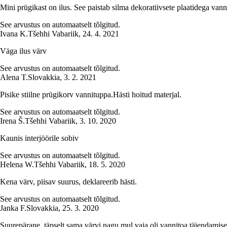
Mini prügikast on ilus. See paistab silma dekoratiivsete plaatidega vann
See arvustus on automaatselt tõlgitud.
Ivana K.
Tšehhi Vabariik
,
24. 4. 2021
Väga ilus värv
See arvustus on automaatselt tõlgitud.
Alena T.
Slovakkia
,
3. 2. 2021
Pisike stiilne prügikorv vannituppa.Hästi hoitud materjal.
See arvustus on automaatselt tõlgitud.
Irena Š.
Tšehhi Vabariik
,
3. 10. 2020
Kaunis interjöörile sobiv
See arvustus on automaatselt tõlgitud.
Helena W.
Tšehhi Vabariik
,
18. 5. 2020
Kena värv, piisav suurus, deklareerib hästi.
See arvustus on automaatselt tõlgitud.
Janka F.
Slovakkia
,
25. 3. 2020
Suurepärane, täpselt sama värvi nagu mul vaja oli vannitoa täiendamise