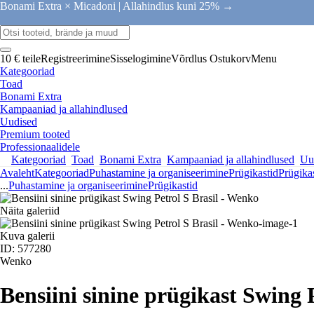
Bonami Extra × Micadoni |
Allahindlus kuni 25% →
10 € teile
Registreerimine
Sisselogimine
Võrdlus
Ostukorv
Menu
Kategooriad
Toad
Bonami Extra
Kampaaniad ja allahindlused
Uudised
Premium tooted
Professionaalidele
Kategooriad
Toad
Bonami Extra
Kampaaniad ja allahindlused
Uu
Avaleht
Kategooriad
Puhastamine ja organiseerimine
Prügikastid
Prügika
...
Puhastamine ja organiseerimine
Prügikastid
Näita galeriid
Kuva galerii
ID: 577280
Wenko
Bensiini sinine prügikast Swing 