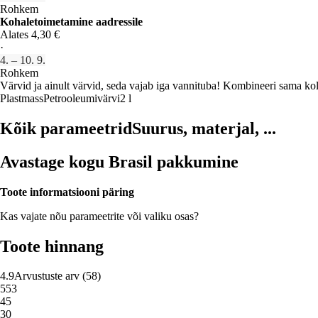
Rohkem
Kohaletoimetamine aadressile
Alates 4,30 €
·
4. – 10. 9.
Rohkem
Värvid ja ainult värvid, seda vajab iga vannituba! Kombineeri sama kol
Plastmass
Petrooleumivärvi
2 l
Kõik parameetrid
Suurus, materjal, ...
Avastage kogu Brasil pakkumine
Toote informatsiooni päring
Kas vajate nõu parameetrite või valiku osas?
Toote hinnang
4.9
Arvustuste arv
(
58
)
5
53
4
5
3
0