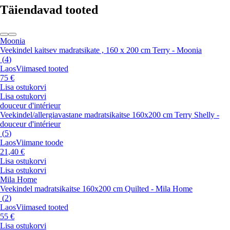
Täiendavad tooted
Moonia
Veekindel kaitsev madratsikate , 160 x 200 cm Terry - Moonia
(
4
)
Laos
Viimased tooted
75 €
Lisa ostukorvi
Lisa ostukorvi
douceur d'intérieur
Veekindel/allergiavastane madratsikaitse 160x200 cm Terry Shelly -
douceur d'intérieur
(
5
)
Laos
Viimane toode
21,40 €
Lisa ostukorvi
Lisa ostukorvi
Mila Home
Veekindel madratsikaitse 160x200 cm Quilted - Mila Home
(
2
)
Laos
Viimased tooted
55 €
Lisa ostukorvi