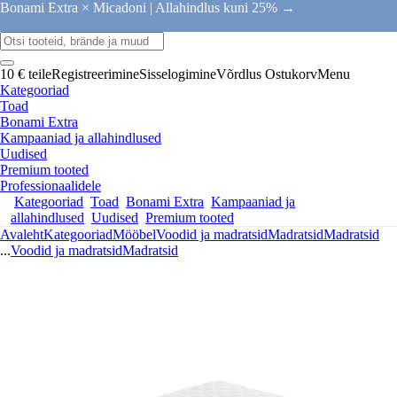
Bonami Extra × Micadoni |
Allahindlus kuni 25% →
10 € teile
Registreerimine
Sisselogimine
Võrdlus
Ostukorv
Menu
Kategooriad
Toad
Bonami Extra
Kampaaniad ja allahindlused
Uudised
Premium tooted
Professionaalidele
Kategooriad
Toad
Bonami Extra
Kampaaniad ja
allahindlused
Uudised
Premium tooted
Avaleht
Kategooriad
Mööbel
Voodid ja madratsid
Madratsid
Madratsid
...
Voodid ja madratsid
Madratsid