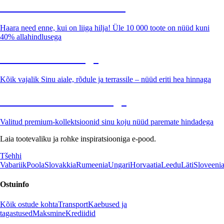
Summer Sale kuni -40%
Haara need enne, kui on liiga hilja! Üle 10 000 toote on nüüd kuni
40% allahindlusega
Aed soodushinnaga
Kõik vajalik Sinu aiale, rõdule ja terrassile – nüüd eriti hea hinnaga
Premium soodushinnaga
Valitud premium-kollektsioonid sinu koju nüüd paremate hindadega
Laia tootevaliku ja rohke inspiratsiooniga e-pood.
Tšehhi
Vabariik
Poola
Slovakkia
Rumeenia
Ungari
Horvaatia
Leedu
Läti
Sloveeni
Ostuinfo
Kõik ostude kohta
Transport
Kaebused ja
tagastused
Maksmine
Krediidid