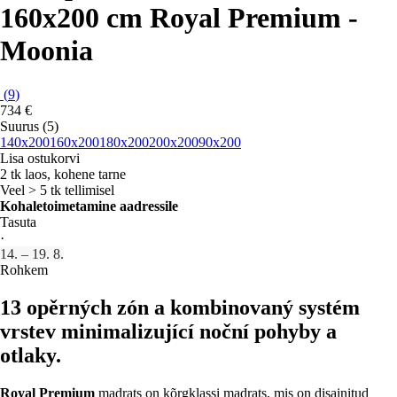
160x200 cm Royal Premium -
Moonia
(
9
)
734 €
Suurus (5)
140x200
160x200
180x200
200x200
90x200
Lisa ostukorvi
2 tk laos, kohene tarne
Veel > 5 tk tellimisel
Kohaletoimetamine aadressile
Tasuta
·
14. – 19. 8.
Rohkem
13 opěrných zón a kombinovaný systém
vrstev minimalizující noční pohyby a
otlaky.
Royal Premium
madrats on kõrgklassi madrats, mis on disainitud