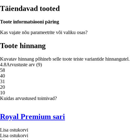
Täiendavad tooted
Toote informatsiooni päring
Kas vajate nõu parameetrite või valiku osas?
Toote hinnang
Kuvatav hinnang põhineb selle toote teiste variantide hinnangutel.
4.8
Arvustuste arv
(
9
)
5
8
4
0
3
1
2
0
1
0
Kuidas arvustused toimivad?
Royal Premium sari
Lisa ostukorvi
Lisa ostukorvi