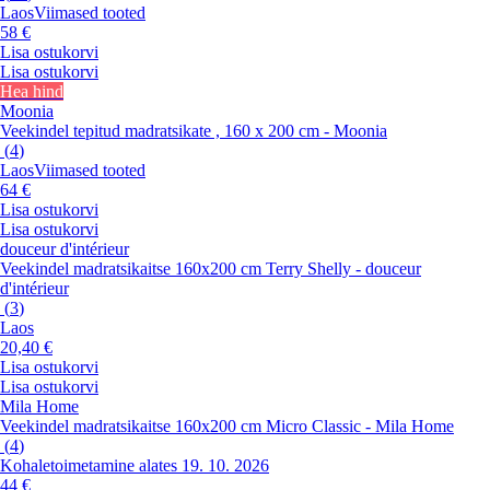
Laos
Viimased tooted
58 €
Lisa ostukorvi
Lisa ostukorvi
Hea hind
Moonia
Veekindel tepitud madratsikate , 160 x 200 cm - Moonia
(
4
)
Laos
Viimased tooted
64 €
Lisa ostukorvi
Lisa ostukorvi
douceur d'intérieur
Veekindel madratsikaitse 160x200 cm Terry Shelly - douceur
d'intérieur
(
3
)
Laos
20,40 €
Lisa ostukorvi
Lisa ostukorvi
Mila Home
Veekindel madratsikaitse 160x200 cm Micro Classic - Mila Home
(
4
)
Kohaletoimetamine alates 19. 10. 2026
44 €