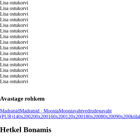
Lisa ostukorvi
Lisa ostukorvi
Lisa ostukorvi
Lisa ostukorvi
Lisa ostukorvi
Lisa ostukorvi
Lisa ostukorvi
Lisa ostukorvi
Lisa ostukorvi
Lisa ostukorvi
Lisa ostukorvi
Lisa ostukorvi
Lisa ostukorvi
Lisa ostukorvi
Lisa ostukorvi
Avastage rohkem
Madratsid
Madratsid · Moonia
Moonia
vaht
vedrudega
vaht
(PUR)
140x200
200x200
160x200
120x200
180x200
80x200
90x200
külal
Hetkel Bonamis