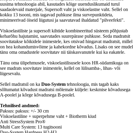
uusima tehnoloogia abil, kasutades kõige uuenduslikumaid turul
saadaolevaid materjale, Supersoft vaht ja viskoelastne vaht. Sellel on
kokku 13 tsooni, mis tagavad puhkuse ilma survepunktideta,
minimeerivad öiseid liigutusi ja saavutavad ihaldatud "pilveefekti".
Viskoelastiliste ja supersoft kihtide kombineeritud süsteem põhjustab
keharõhu hajutamist, saavutades suurepärase puhkuse. Seda madratsit
soovitatakse kõikidele inimestele, kes otsivad hingavat madratsit, millel
on hea kohandumisvõime ja kahekordne kõvadus. Lisaks on see mudel
tänu oma omadustele soovitatav nii täiskasvanutele kui ka eakatele.
Tänu oma ülipehmusele, viskoelastilisusele koos HR-südamikuga on
see madrats soovitatav inimestele, kellel on lülisamba-, lihas- või
liigesevalu.
Sellel madratsil on ka
Duo-System
tehnoloogia, mis tagab kaks
sõltumatut kõvadust madratsi mõlemale küljele: keskmise kõvadusega
A-poolel ja kõrge kõvadusega B-poolel.
Tehnilised andmed:
Paksus: paksus: +/- 30 cm
Viskoelastiline + superpehme vaht + Biotherm kiud
Anti StressSystem Pro®
Multi Care System: 13 tugitsooni
Duo-System Hardness H2-H3