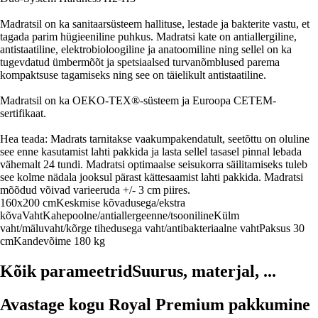
Madratsil on ka sanitaarsüsteem hallituse, lestade ja bakterite vastu, et
tagada parim hügieeniline puhkus. Madratsi kate on antiallergiline,
antistaatiline, elektrobioloogiline ja anatoomiline ning sellel on ka
tugevdatud ümbermõõt ja spetsiaalsed turvanõmblused parema
kompaktsuse tagamiseks ning see on täielikult antistaatiline.
Madratsil on ka OEKO-TEX®-süsteem ja Euroopa CETEM-
sertifikaat.
Hea teada: Madrats tarnitakse vaakumpakendatult, seetõttu on oluline
see enne kasutamist lahti pakkida ja lasta sellel tasasel pinnal lebada
vähemalt 24 tundi. Madratsi optimaalse seisukorra säilitamiseks tuleb
see kolme nädala jooksul pärast kättesaamist lahti pakkida. Madratsi
mõõdud võivad varieeruda +/- 3 cm piires.
160x200 cm
Keskmise kõvadusega/ekstra
kõva
Vaht
Kahepoolne/antiallergeenne/tsooniline
Külm
vaht/mäluvaht/kõrge tihedusega vaht/antibakteriaalne vaht
Paksus 30
cm
Kandevõime 180 kg
Kõik parameetrid
Suurus, materjal, ...
Avastage kogu Royal Premium pakkumine