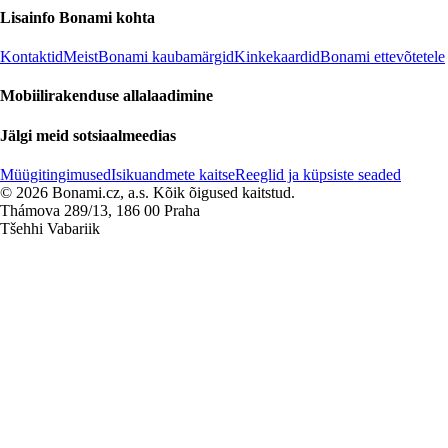
Lisainfo Bonami kohta
Kontaktid
Meist
Bonami kaubamärgid
Kinkekaardid
Bonami ettevõtetele
Mobiilirakenduse allalaadimine
Jälgi meid sotsiaalmeedias
Müügitingimused
Isikuandmete kaitse
Reeglid ja küpsiste seaded
© 2026 Bonami.cz, a.s. Kõik õigused kaitstud.
Thámova 289/13, 186 00 Praha
Tšehhi Vabariik