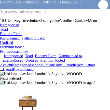
Bonami Extra × Micadoni |
Allahindlus kuni 25% →
10 € teile
Registreerimine
Sisselogimine
Võrdlus
Ostukorv
Menu
Kategooriad
Toad
Bonami Extra
Kampaaniad ja allahindlused
Uudised
Premium tooted
Professionaalidele
Kategooriad
Toad
Bonami Extra
Kampaaniad ja
allahindlused
Uudised
Premium tooted
Avaleht
Kategooriad
Mööbel
Lauad
Kokteililauad
Kokteililauad
...
Lauad
Kokteililauad
Näita galeriid