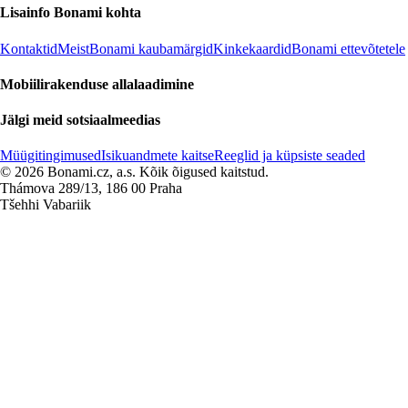
Lisainfo Bonami kohta
Kontaktid
Meist
Bonami kaubamärgid
Kinkekaardid
Bonami ettevõtetele
Mobiilirakenduse allalaadimine
Jälgi meid sotsiaalmeedias
Müügitingimused
Isikuandmete kaitse
Reeglid ja küpsiste seaded
© 2026 Bonami.cz, a.s. Kõik õigused kaitstud.
Thámova 289/13, 186 00 Praha
Tšehhi Vabariik