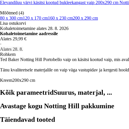
Elevandiluu värvi käsitsi kootud bukleekangast vaip 200x290 cm Notti
Mõõtmed (4)
80 x 300 cm
120 x 170 cm
160 x 230 cm
200 x 290 cm
Lisa ostukorvi
Kohaletoimetamine alates 28. 8. 2026
Kohaletoimetamine aadressile
Alates 29,99 €
·
Alates 28. 8.
Rohkem
Ted Baker Notting Hill Portobello vaip on käsitsi kootud vaip, mis ava
Tänu kvaliteetsele materjalile on vaip väga vastupidav ja kergesti hoo
Kreem
200x290 cm
Kõik parameetrid
Suurus, materjal, ...
Avastage kogu Notting Hill pakkumine
Täiendavad tooted