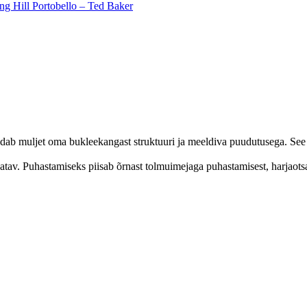
ng Hill Portobello – Ted Baker
ldab muljet oma bukleekangast struktuuri ja meeldiva puudutusega. See 
ldatav. Puhastamiseks piisab õrnast tolmuimejaga puhastamisest, harjaot