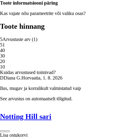
Toote informatsiooni päring
Kas vajate nõu parameetrite või valiku osas?
Toote hinnang
5
Arvustuste arv
(
1
)
5
1
4
0
3
0
2
0
1
0
Kuidas arvustused toimivad?
D
Diana G.
Horvaatia
,
1. 8. 2026
Ilus, mugav ja korralikult valmistatud vaip
See arvustus on automaatselt tõlgitud.
Notting Hill sari
Lisa ostukorvi