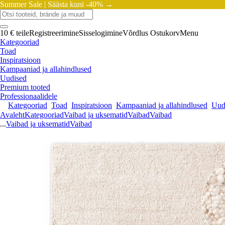
Summer Sale |
Säästa kuni -40% →
10 € teile
Registreerimine
Sisselogimine
Võrdlus
Ostukorv
Menu
Kategooriad
Toad
Inspiratsioon
Kampaaniad ja allahindlused
Uudised
Premium tooted
Professionaalidele
Kategooriad
Toad
Inspiratsioon
Kampaaniad ja allahindlused
Uud
Avaleht
Kategooriad
Vaibad ja uksematid
Vaibad
Vaibad
...
Vaibad ja uksematid
Vaibad