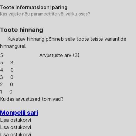
Toote informatsiooni päring
Kas vajate nõu parameetrite või valiku osas?
Toote hinnang
Kuvatav hinnang põhineb selle toote teiste variantide
hinnangutel.
5
Arvustuste arv
(
3
)
5
3
4
0
3
0
2
0
1
0
Kuidas arvustused toimivad?
Monpelli sari
Lisa ostukorvi
Lisa ostukorvi
Lisa ostukorvi