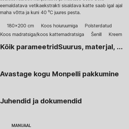
eemaldatava vetikaekstrakti sisaldava katte saab igal ajal
maha võtta ja kuni 40 ⁰C juures pesta.
180x200 cm
Koos hoiuruumiga
Polsterdatud
Koos madratsiga/koos kattemadratsiga
Šenill
Kreem
Kõik parameetrid
Suurus, materjal, ...
Avastage kogu Monpelli pakkumine
Juhendid ja dokumendid
MANUAAL