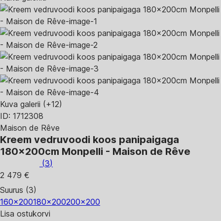
Kuva galerii
(+12)
ID: 1712308
Maison de Rêve
Kreem vedruvoodi koos panipaigaga
180x200cm Monpelli - Maison de Rêve
(
3
)
2 479 €
Suurus (3)
160x200
180x200
200x200
Lisa ostukorvi