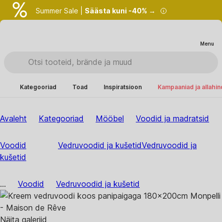
Summer Sale |
Säästa kuni -40% →
Menu
Kategooriad
Toad
Inspiratsioon
Kampaaniad ja allahi
Avaleht
Kategooriad
Mööbel
Voodid ja madratsid
Voodid
Vedruvoodid ja kušetid
Vedruvoodid ja
kušetid
...
Voodid
Vedruvoodid ja kušetid
Näita galeriid