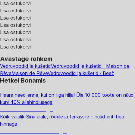
Lisa ostukorvi
Lisa ostukorvi
Lisa ostukorvi
Lisa ostukorvi
Lisa ostukorvi
Lisa ostukorvi
Lisa ostukorvi
Avastage rohkem
Vedruvoodid ja kušetid
Vedruvoodid ja kušetid · Maison de
Rêve
Maison de Rêve
Vedruvoodid ja kušetid · Beež
Hetkel Bonamis
Summer Sale kuni -40%
Haara need enne, kui on liiga hilja! Üle 10 000 toote on nüüd
kuni 40% allahindlusega
Aed soodushinnaga
Kõik vajalik Sinu aiale, rõdule ja terrassile – nüüd eriti hea
hinnaga
Premium soodushinnaga