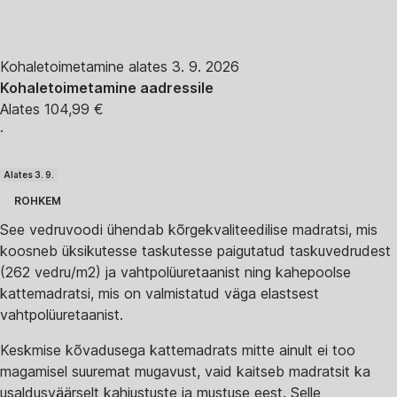
Kohaletoimetamine alates 3. 9. 2026
Kohaletoimetamine aadressile
Alates 104,99 €
·
Alates 3. 9.
ROHKEM
See vedruvoodi ühendab kõrgekvaliteedilise madratsi, mis
koosneb üksikutesse taskutesse paigutatud taskuvedrudest
(262 vedru/m2) ja vahtpolüuretaanist ning kahepoolse
kattemadratsi, mis on valmistatud väga elastsest
vahtpolüuretaanist.
Keskmise kõvadusega kattemadrats mitte ainult ei too
magamisel suuremat mugavust, vaid kaitseb madratsit ka
usaldusväärselt kahjustuste ja mustuse eest. Selle