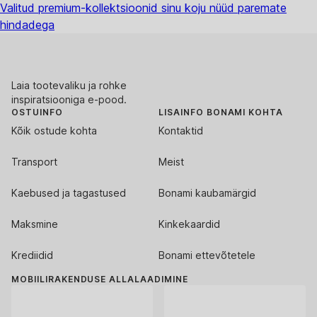
Valitud premium-kollektsioonid sinu koju nüüd paremate
hindadega
Laia tootevaliku ja rohke
inspiratsiooniga e-pood.
OSTUINFO
LISAINFO BONAMI KOHTA
Kõik ostude kohta
Kontaktid
Transport
Meist
Kaebused ja tagastused
Bonami kaubamärgid
Maksmine
Kinkekaardid
Krediidid
Bonami ettevõtetele
MOBIILIRAKENDUSE ALLALAADIMINE