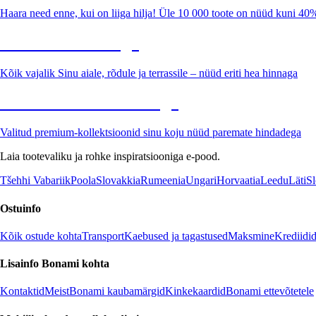
Haara need enne, kui on liiga hilja! Üle 10 000 toote on nüüd kuni 40
Aed soodushinnaga
Kõik vajalik Sinu aiale, rõdule ja terrassile – nüüd eriti hea hinnaga
Premium soodushinnaga
Valitud premium-kollektsioonid sinu koju nüüd paremate hindadega
Laia tootevaliku ja rohke inspiratsiooniga e-pood.
Tšehhi Vabariik
Poola
Slovakkia
Rumeenia
Ungari
Horvaatia
Leedu
Läti
Sl
Ostuinfo
Kõik ostude kohta
Transport
Kaebused ja tagastused
Maksmine
Krediidi
Lisainfo Bonami kohta
Kontaktid
Meist
Bonami kaubamärgid
Kinkekaardid
Bonami ettevõtetele