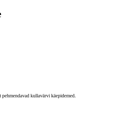
e
imust pehmendavad kullavärvi käepidemed.