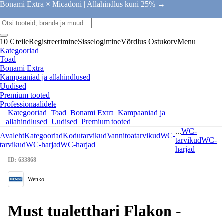
Bonami Extra × Micadoni |
Allahindlus kuni 25% →
10 € teile
Registreerimine
Sisselogimine
Võrdlus
Ostukorv
Menu
Kategooriad
Toad
Bonami Extra
Kampaaniad ja allahindlused
Uudised
Premium tooted
Professionaalidele
Kategooriad
Toad
Bonami Extra
Kampaaniad ja
allahindlused
Uudised
Premium tooted
...
WC-
Avaleht
Kategooriad
Kodutarvikud
Vannitoatarvikud
WC-
tarvikud
WC-
tarvikud
WC-harjad
WC-harjad
harjad
ID: 633868
Wenko
Must tualetthari Flakon -