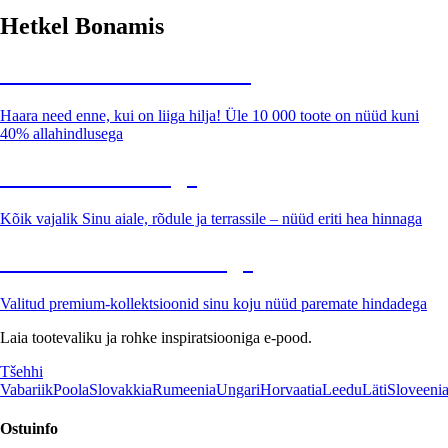
Hetkel Bonamis
Summer Sale kuni -40%
Haara need enne, kui on liiga hilja! Üle 10 000 toote on nüüd kuni
40% allahindlusega
Aed soodushinnaga
Kõik vajalik Sinu aiale, rõdule ja terrassile – nüüd eriti hea hinnaga
Premium soodushinnaga
Valitud premium-kollektsioonid sinu koju nüüd paremate hindadega
Laia tootevaliku ja rohke inspiratsiooniga e-pood.
Tšehhi
Vabariik
Poola
Slovakkia
Rumeenia
Ungari
Horvaatia
Leedu
Läti
Sloveeni
Ostuinfo