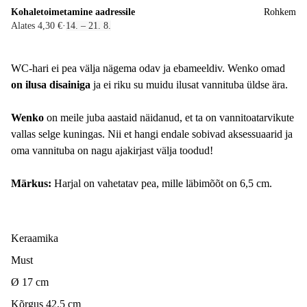
Kohaletoimetamine aadressile
Rohkem
Alates 4,30 €
·
14. – 21. 8.
WC-hari ei pea välja nägema odav ja ebameeldiv. Wenko omad
on ilusa disainiga
ja ei riku su muidu ilusat vannituba üldse ära.
Wenko
on meile juba aastaid näidanud, et ta on vannitoatarvikute
vallas selge kuningas. Nii et hangi endale sobivad aksessuaarid ja
oma vannituba on nagu ajakirjast välja toodud!
Märkus:
Harjal on vahetatav pea, mille läbimõõt on 6,5 cm.
Keraamika
Must
Ø 17 cm
Kõrgus 42,5 cm