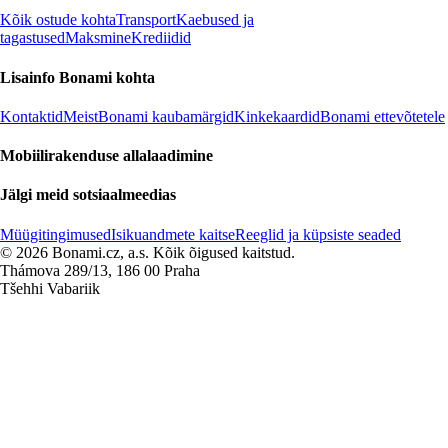
Kõik ostude kohta
Transport
Kaebused ja
tagastused
Maksmine
Krediidid
Lisainfo Bonami kohta
Kontaktid
Meist
Bonami kaubamärgid
Kinkekaardid
Bonami ettevõtetele
Mobiilirakenduse allalaadimine
Jälgi meid sotsiaalmeedias
Müügitingimused
Isikuandmete kaitse
Reeglid ja küpsiste seaded
© 2026 Bonami.cz, a.s. Kõik õigused kaitstud.
Thámova 289/13, 186 00 Praha
Tšehhi Vabariik