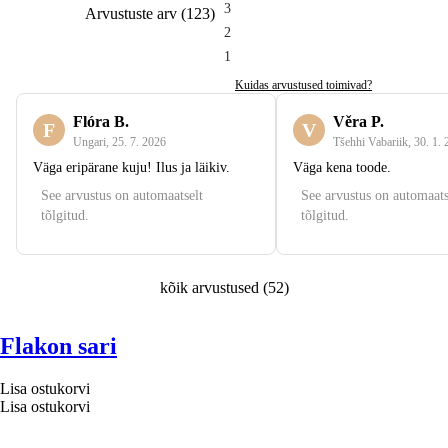
3
Arvustuste arv
(
123
)
2
1
Kuidas arvustused toimivad?
Flóra B.
Věra P.
F
V
Ungari
,
25. 7. 2026
Tšehhi Vabariik
,
30. 1.
Väga eripärane kuju! Ilus ja läikiv.
Väga kena toode.
See arvustus on automaatselt
See arvustus on automaats
tõlgitud.
tõlgitud.
kõik arvustused
(
52
)
Flakon sari
Lisa ostukorvi
Lisa ostukorvi