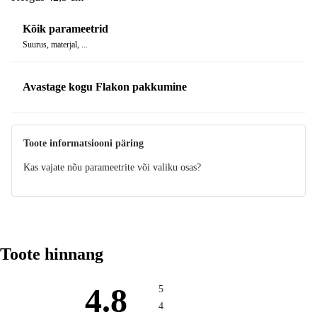
Kõik parameetrid
Suurus, materjal, ...
Avastage kogu Flakon pakkumine
Toote informatsiooni päring
Kas vajate nõu parameetrite või valiku osas?
Toote hinnang
4.8
5
4