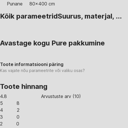
Punane
80x400 cm
Kõik parameetrid
Suurus, materjal, ...
Avastage kogu Pure pakkumine
Toote informatsiooni päring
Kas vajate nõu parameetrite või valiku osas?
Toote hinnang
4.8
Arvustuste arv
(
10
)
5
8
4
2
3
0
2
0