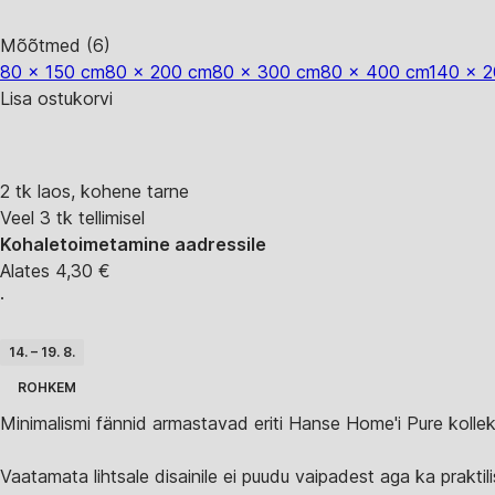
Mõõtmed (6)
80 x 150 cm
80 x 200 cm
80 x 300 cm
80 x 400 cm
140 x 
Lisa ostukorvi
2 tk laos, kohene tarne
Veel 3 tk tellimisel
Kohaletoimetamine aadressile
Alates 4,30 €
·
14. – 19. 8.
ROHKEM
Minimalismi fännid armastavad eriti Hanse Home'i Pure kollektsi
Vaatamata lihtsale disainile ei puudu vaipadest aga ka prakti