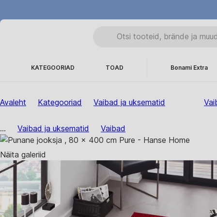
KATEGOORIAD
TOAD
Bonami Extra
Avaleht
Kategooriad
Vaibad ja uksematid
Vai
...
Vaibad ja uksematid
Vaibad
Näita galeriid