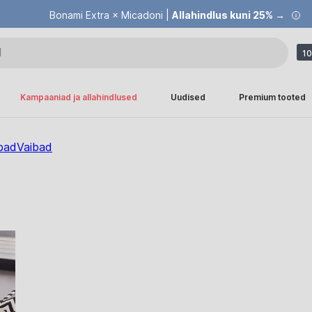
Bonami Extra × Micadoni |
Allahindlus kuni 25% →
10
Kampaaniad ja allahindlused
Uudised
Premium tooted
bad
Vaibad