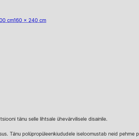
200 cm
160 x 240 cm
ooni tänu selle lihtsale ühevärvilisele disainile.
lisus. Tänu polüpropüleenkiududele iseloomustab neid pehme pin