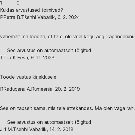
1
0
Kuidas arvustused toimivad?
P
Petra B.
Tšehhi Vabariik
,
6. 2. 2024
vähemalt ma loodan, et ta ei ole veel kogu aeg "räpaneerunu
See arvustus on automaatselt tõlgitud.
T
Tiia K.
Eesti
,
9. 11. 2023
Toode vastas kirjeldusele
R
Raducanu A.
Rumeenia
,
20. 2. 2019
See on täpselt sama, mis teie ettekandes. Ma olen väga rahu
See arvustus on automaatselt tõlgitud.
Jiri M.
Tšehhi Vabariik
,
14. 2. 2018