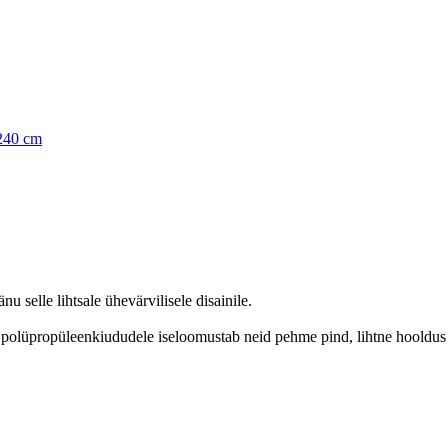
240 cm
 selle lihtsale ühevärvilisele disainile.
nu polüpropüleenkiududele iseloomustab neid pehme pind, lihtne hooldus 