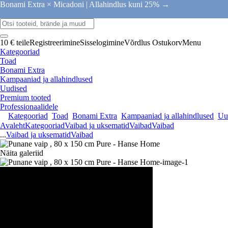
Bonami Extra × Micadoni |
Allahindlus kuni 25% →
10 € teile
Registreerimine
Sisselogimine
Võrdlus
Ostukorv
Menu
Kategooriad
Toad
Bonami Extra
Kampaaniad ja allahindlused
Uudised
Premium tooted
Professionaalidele
Kategooriad
Toad
Bonami Extra
Kampaaniad ja allahindlused
Uu
Avaleht
Kategooriad
Vaibad ja uksematid
Vaibad
Vaibad
...
Vaibad ja uksematid
Vaibad
Näita galeriid