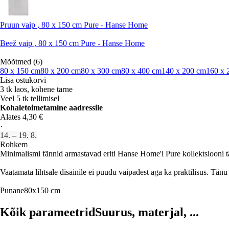
Pruun vaip , 80 x 150 cm Pure - Hanse Home
Beež vaip , 80 x 150 cm Pure - Hanse Home
Mõõtmed (6)
80 x 150 cm
80 x 200 cm
80 x 300 cm
80 x 400 cm
140 x 200 cm
160 x 
Lisa ostukorvi
3 tk laos, kohene tarne
Veel 5 tk tellimisel
Kohaletoimetamine aadressile
Alates 4,30 €
·
14. – 19. 8.
Rohkem
Minimalismi fännid armastavad eriti Hanse Home'i Pure kollektsiooni tänu
Vaatamata lihtsale disainile ei puudu vaipadest aga ka praktilisus. Tä
Punane
80x150 cm
Kõik parameetrid
Suurus, materjal, ...