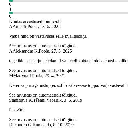
0
1
0
Kuidas arvustused toimivad?
A
Anna S.
Poola
,
13. 6. 2025
Vaiba hind on vastavuses selle kvaliteediga.
See arvustus on automaatselt tõlgitud.
A
Aleksandra K.
Poola
,
27. 3. 2025
tegelikkuses palju heledam. kvaliteedi kohta ei ole kaebusi - soliid
See arvustus on automaatselt tõlgitud.
M
Martyna I.
Poola
,
29. 4. 2021
Kena vaip magamistuppa, sobib väikesesse tuppa. Vaip vastavalt fot
See arvustus on automaatselt tõlgitud.
Stanislava K.
Tšehhi Vabariik
,
3. 6. 2019
ilus värv
See arvustus on automaatselt tõlgitud.
Ruxandra G.
Rumeenia
,
8. 10. 2020