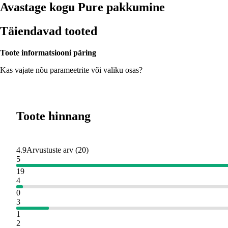
Avastage kogu Pure pakkumine
Täiendavad tooted
Toote informatsiooni päring
Kas vajate nõu parameetrite või valiku osas?
Toote hinnang
4.9
Arvustuste arv
(
20
)
5
19
4
0
3
1
2