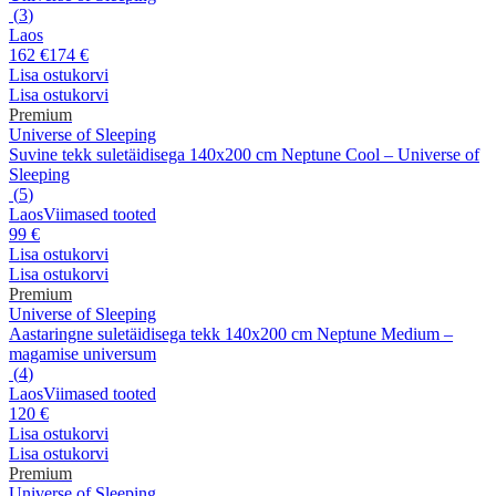
(
3
)
Laos
162 €
174 €
Lisa ostukorvi
Lisa ostukorvi
Premium
Universe of Sleeping
Suvine tekk suletäidisega 140x200 cm Neptune Cool – Universe of
Sleeping
(
5
)
Laos
Viimased tooted
99 €
Lisa ostukorvi
Lisa ostukorvi
Premium
Universe of Sleeping
Aastaringne suletäidisega tekk 140x200 cm Neptune Medium –
magamise universum
(
4
)
Laos
Viimased tooted
120 €
Lisa ostukorvi
Lisa ostukorvi
Premium
Universe of Sleeping