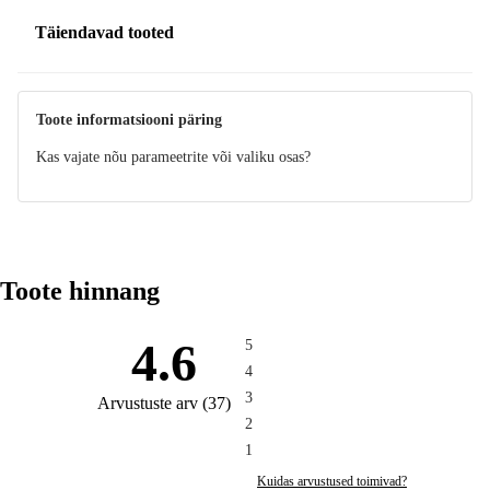
Täiendavad tooted
Toote informatsiooni päring
Kas vajate nõu parameetrite või valiku osas?
Toote hinnang
4.6
5
4
3
Arvustuste arv
(
37
)
2
1
Kuidas arvustused toimivad?