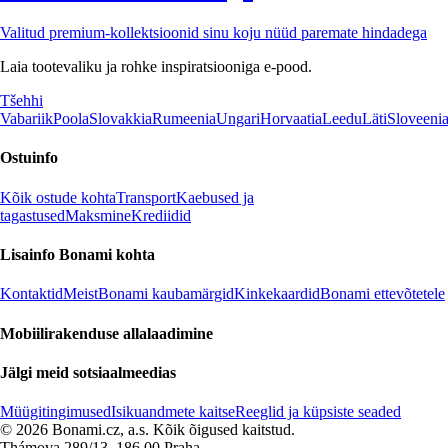
Valitud premium-kollektsioonid sinu koju nüüd paremate hindadega
Laia tootevaliku ja rohke inspiratsiooniga e-pood.
Tšehhi
Vabariik
Poola
Slovakkia
Rumeenia
Ungari
Horvaatia
Leedu
Läti
Sloveeni
Ostuinfo
Kõik ostude kohta
Transport
Kaebused ja
tagastused
Maksmine
Krediidid
Lisainfo Bonami kohta
Kontaktid
Meist
Bonami kaubamärgid
Kinkekaardid
Bonami ettevõtetele
Mobiilirakenduse allalaadimine
Jälgi meid sotsiaalmeedias
Müügitingimused
Isikuandmete kaitse
Reeglid ja küpsiste seaded
© 2026 Bonami.cz, a.s. Kõik õigused kaitstud.
Thámova 289/13, 186 00 Praha