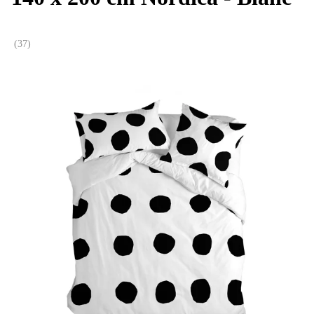
(
37
)