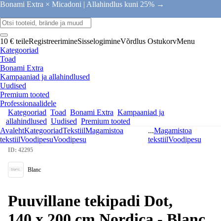
Bonami Extra × Micadoni |
Allahindlus kuni 25% →
10 € teile
Registreerimine
Sisselogimine
Võrdlus
Ostukorv
Menu
Kategooriad
Toad
Bonami Extra
Kampaaniad ja allahindlused
Uudised
Premium tooted
Professionaalidele
Kategooriad
Toad
Bonami Extra
Kampaaniad ja
allahindlused
Uudised
Premium tooted
Avaleht
Kategooriad
Tekstiil
Magamistoa
...
Magamistoa
tekstiil
Voodipesu
Voodipesu
tekstiil
Voodipesu
ID: 42295
Blanc
Puuvillane tekipadi Dot,
140 x 200 cm Nordica - Blanc