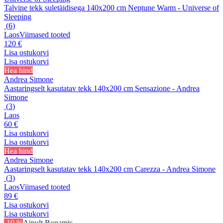
Talvine tekk suletäidisega 140x200 cm Neptune Warm - Universe of
Sleeping
(
6
)
Laos
Viimased tooted
120 €
Lisa ostukorvi
Lisa ostukorvi
Hea hind
Andrea Simone
Aastaringselt kasutatav tekk 140x200 cm Sensazione - Andrea
Simone
(
3
)
Laos
60 €
Lisa ostukorvi
Lisa ostukorvi
Hea hind
Andrea Simone
Aastaringselt kasutatav tekk 140x200 cm Carezza - Andrea Simone
(
3
)
Laos
Viimased tooted
89 €
Lisa ostukorvi
Lisa ostukorvi
-10 %
Ainult Bonamis