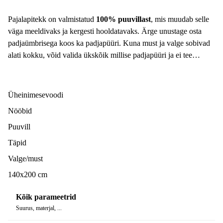
Pajalapitekk on valmistatud
100% puuvillast
, mis muudab selle
väga meeldivaks ja kergesti hooldatavaks. Ärge unustage osta
padjaümbrisega koos ka padjapüüri. Kuna must ja valge sobivad
alati kokku, võid valida ükskõik millise padjapüüri ja ei tee
kunagi viga!
Üheinimesevoodi
Nööbid
Puuvill
Täpid
Valge/must
140x200 cm
Kõik parameetrid
Suurus, materjal, ...