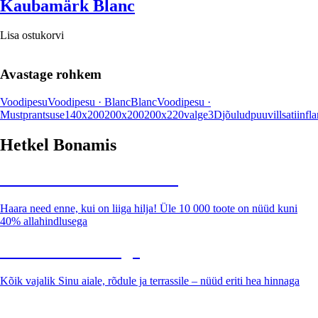
Kaubamärk Blanc
Lisa ostukorvi
Avastage rohkem
Voodipesu
Voodipesu · Blanc
Blanc
Voodipesu ·
Must
prantsuse
140x200
200x200
200x220
valge
3D
jõulud
puuvill
satiin
fla
Hetkel Bonamis
Summer Sale kuni -40%
Haara need enne, kui on liiga hilja! Üle 10 000 toote on nüüd kuni
40% allahindlusega
Aed soodushinnaga
Kõik vajalik Sinu aiale, rõdule ja terrassile – nüüd eriti hea hinnaga
Premium soodushinnaga