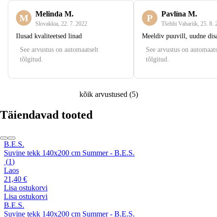
Melinda M.
Pavlína M.
M
P
Slovakkia
,
22. 7. 2022
Tšehhi Vabariik
,
25. 8.
Ilusad kvaliteetsed linad
Meeldiv puuvill, uudne dis
See arvustus on automaatselt
See arvustus on automaats
tõlgitud.
tõlgitud.
kõik arvustused
(
5
)
Täiendavad tooted
B.E.S.
Suvine tekk 140x200 cm Summer - B.E.S.
(
1
)
Laos
21,40 €
Lisa ostukorvi
Lisa ostukorvi
B.E.S.
Suvine tekk 140x200 cm Summer - B.E.S.