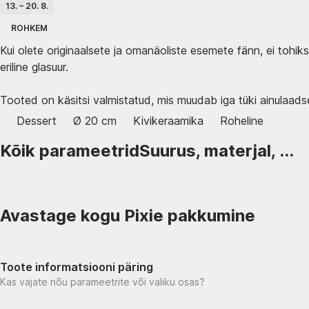
13. – 20. 8.
ROHKEM
Kui olete originaalsete ja omanäoliste esemete fänn, ei tohiks
eriline glasuur.
Tooted on käsitsi valmistatud, mis muudab iga tüki ainulaadsek
Dessert
Ø 20 cm
Kivikeraamika
Roheline
Kõik parameetrid
Suurus, materjal, ...
Avastage kogu Pixie pakkumine
Toote informatsiooni päring
Kas vajate nõu parameetrite või valiku osas?