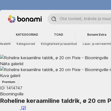
KATEGOORIAD
TOAD
Bonami Extra
Avaleht
Kategooriad
Köögitarbed ja lauanõud
Laua- ja serveerim
Näita galeriid
Kuva galerii
Premium
ID: 1414747
Bloomingville
Roheline keraamiline taldrik, ø 20 cm P
(
2
)