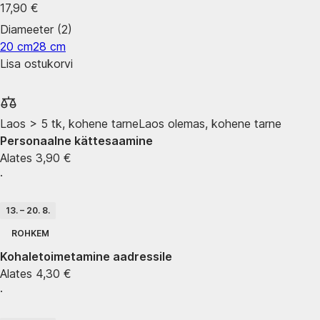
17,90 €
Diameeter (2)
20 cm
28 cm
Lisa ostukorvi
Laos > 5 tk, kohene tarne
Laos olemas, kohene tarne
Personaalne kättesaamine
Alates 3,90 €
·
13. – 20. 8.
ROHKEM
Kohaletoimetamine aadressile
Alates 4,30 €
·