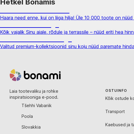
Hetkel Bonamis
Summer Sale kuni -40%
Haara need enne, kui on liiga hilja! Üle 10 000 toote on nüüd
Aed soodushinnaga
Kõik vajalik Sinu aiale, rõdule ja terrassile – nüüd eriti hea hin
Premium soodushinnaga
Valitud premium-kollektsioonid sinu koju nüüd paremate hin
OSTUINFO
Laia tootevaliku ja rohke
inspiratsiooniga e-pood.
Kõik ostude k
Tšehhi Vabariik
Transport
Poola
Kaebused ja t
Slovakkia