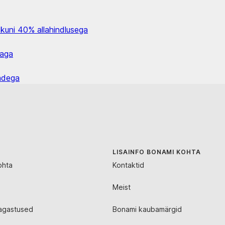
 kuni 40% allahindlusega
naga
dadega
LISAINFO BONAMI KOHTA
ohta
Kontaktid
Meist
agastused
Bonami kaubamärgid