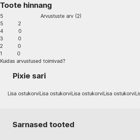
Toote hinnang
5
Arvustuste arv
(
2
)
5
2
4
0
3
0
2
0
1
0
Kuidas arvustused toimivad?
Pixie sari
Lisa ostukorvi
Lisa ostukorvi
Lisa ostukorvi
Lisa ostukorvi
Li
Sarnased tooted