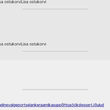
sa ostukorvi
Lisa ostukorvi
sa ostukorvi
Lisa ostukorvi
eline
valge
portselan
keraamika
supp
õhtusöök
dessert
Jõulud