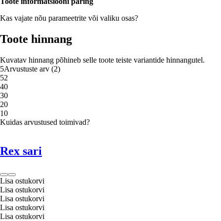
Toote informatsiooni päring
Kas vajate nõu parameetrite või valiku osas?
Toote hinnang
Kuvatav hinnang põhineb selle toote teiste variantide hinnangutel.
5
Arvustuste arv
(
2
)
5
2
4
0
3
0
2
0
1
0
Kuidas arvustused toimivad?
Rex sari
Lisa ostukorvi
Lisa ostukorvi
Lisa ostukorvi
Lisa ostukorvi
Lisa ostukorvi