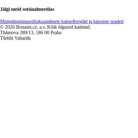
Jälgi meid sotsiaalmeedias
Müügitingimused
Isikuandmete kaitse
Reeglid ja küpsiste seaded
© 2026 Bonami.cz, a.s. Kõik õigused kaitstud.
Thámova 289/13, 186 00 Praha
Tšehhi Vabariik