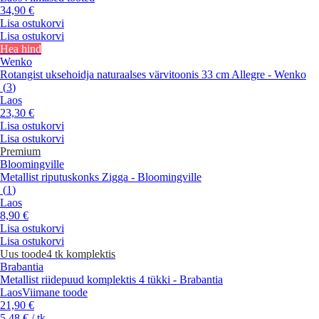
34,90 €
Lisa ostukorvi
Lisa ostukorvi
Hea hind
Wenko
Rotangist uksehoidja naturaalses värvitoonis 33 cm Allegre - Wenko
(
3
)
Laos
23,30 €
Lisa ostukorvi
Lisa ostukorvi
Premium
Bloomingville
Metallist riputuskonks Zigga - Bloomingville
(
1
)
Laos
8,90 €
Lisa ostukorvi
Lisa ostukorvi
Uus toode
4 tk komplektis
Brabantia
Metallist riidepuud komplektis 4 tükki - Brabantia
Laos
Viimane toode
21,90 €
5,48 € / tk