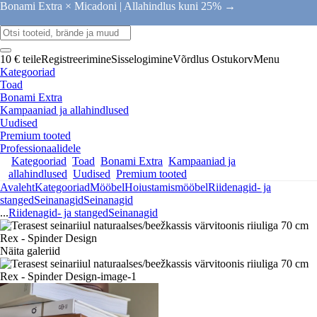
Bonami Extra × Micadoni |
Allahindlus kuni 25% →
10 € teile
Registreerimine
Sisselogimine
Võrdlus
Ostukorv
Menu
Kategooriad
Toad
Bonami Extra
Kampaaniad ja allahindlused
Uudised
Premium tooted
Professionaalidele
Kategooriad
Toad
Bonami Extra
Kampaaniad ja
allahindlused
Uudised
Premium tooted
Avaleht
Kategooriad
Mööbel
Hoiustamismööbel
Riidenagid- ja
stanged
Seinanagid
Seinanagid
...
Riidenagid- ja stanged
Seinanagid
Näita galeriid