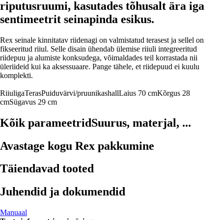
riputusruumi, kasutades tõhusalt ära iga
sentimeetrit seinapinda esikus.
Rex seinale kinnitatav riidenagi on valmistatud terasest ja sellel on
fikseeritud riiul. Selle disain ühendab ülemise riiuli integreeritud
riidepuu ja alumiste konksudega, võimaldades teil korrastada nii
üleriideid kui ka aksessuaare. Pange tähele, et riidepuud ei kuulu
komplekti.
Riiuliga
Teras
Puiduvärvi/pruunikashall
Laius 70 cm
Kõrgus 28
cm
Sügavus 29 cm
Kõik parameetrid
Suurus, materjal, ...
Avastage kogu Rex pakkumine
Täiendavad tooted
Juhendid ja dokumendid
Manuaal