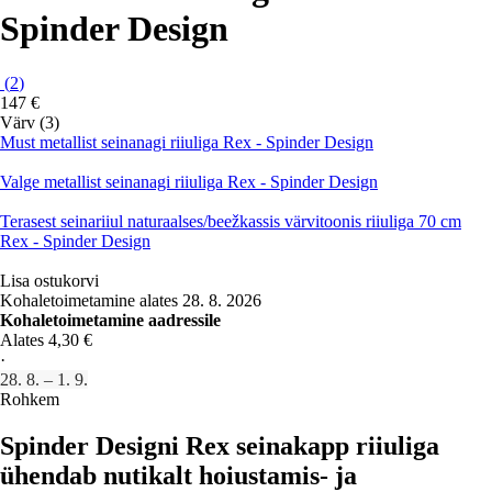
Spinder Design
(
2
)
147 €
Värv (3)
Must metallist seinanagi riiuliga Rex - Spinder Design
Valge metallist seinanagi riiuliga Rex - Spinder Design
Terasest seinariiul naturaalses/beežkassis värvitoonis riiuliga 70 cm
Rex - Spinder Design
Lisa ostukorvi
Kohaletoimetamine alates 28. 8. 2026
Kohaletoimetamine aadressile
Alates 4,30 €
·
28. 8. – 1. 9.
Rohkem
Spinder Designi Rex seinakapp riiuliga
ühendab nutikalt hoiustamis- ja