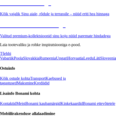
Aed soodushinnaga
Kõik vajalik Sinu aiale, rõdule ja terrassile – nüüd eriti hea hinnaga
Premium soodushinnaga
Valitud premium-kollektsioonid sinu koju nüüd paremate hindadega
Laia tootevaliku ja rohke inspiratsiooniga e-pood.
Tšehhi
Vabariik
Poola
Slovakkia
Rumeenia
Ungari
Horvaatia
Leedu
Läti
Sloveeni
Ostuinfo
Kõik ostude kohta
Transport
Kaebused ja
tagastused
Maksmine
Krediidid
Lisainfo Bonami kohta
Kontaktid
Meist
Bonami kaubamärgid
Kinkekaardid
Bonami ettevõtetele
Mobiilirakenduse allalaadimine