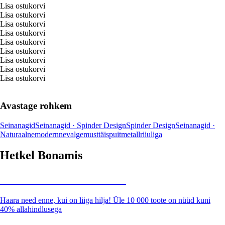
Lisa ostukorvi
Lisa ostukorvi
Lisa ostukorvi
Lisa ostukorvi
Lisa ostukorvi
Lisa ostukorvi
Lisa ostukorvi
Lisa ostukorvi
Lisa ostukorvi
Avastage rohkem
Seinanagid
Seinanagid · Spinder Design
Spinder Design
Seinanagid ·
Naturaalne
modernne
valge
must
täispuit
metall
riiuliga
Hetkel Bonamis
Summer Sale kuni -40%
Haara need enne, kui on liiga hilja! Üle 10 000 toote on nüüd kuni
40% allahindlusega