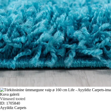
Kuva galerii
Viimased tooted
ID: 1705840
Ayyildiz Carpets