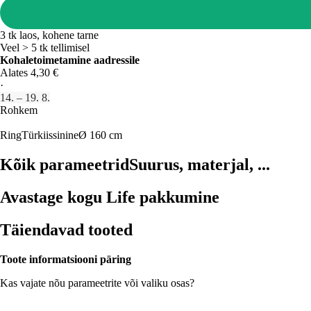
3 tk laos, kohene tarne
Veel > 5 tk tellimisel
Kohaletoimetamine aadressile
Alates 4,30 €
·
14. – 19. 8.
Rohkem
Ring
Türkiissinine
Ø 160 cm
Kõik parameetrid
Suurus, materjal, ...
Avastage kogu Life pakkumine
Täiendavad tooted
Toote informatsiooni päring
Kas vajate nõu parameetrite või valiku osas?