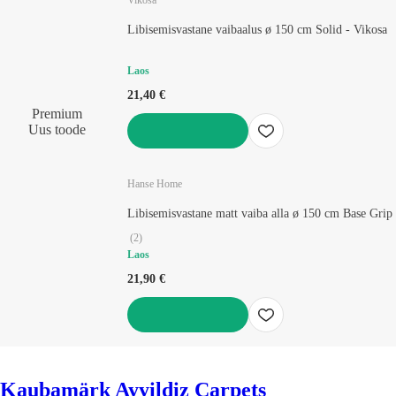
Vikosa
Libisemisvastane vaibaalus ø 150 cm Solid - Vikosa
Laos
21,40 €
Premium
Uus toode
LISA OSTUKORVI
Hanse Home
Libisemisvastane matt vaiba alla ø 150 cm Base Gri
(
2
)
Laos
21,90 €
LISA OSTUKORVI
Kaubamärk Ayyildiz Carpets