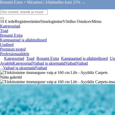
Bonami Extra × Micadoni |
Allahindlus kuni 25% →
10 € teile
Registreerimine
Sisselogimine
Võrdlus
Ostukorv
Menu
Kategooriad
Toad
Bonami Extra
Kampaaniad ja allahindlused
Uudised
Premium tooted
Professionaalidele
Kategooriad
Toad
Bonami Extra
Kampaaniad ja allahindlused
Uu
Avaleht
Kategooriad
Vaibad ja uksematid
Vaibad
Vaibad
...
Vaibad ja uksematid
Vaibad
Näita galeriid