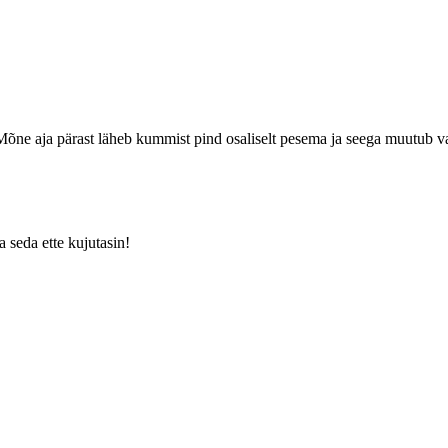
. Mõne aja pärast läheb kummist pind osaliselt pesema ja seega muutub vai
a seda ette kujutasin!