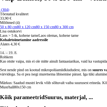
(
304
)
Tõestatud kvaliteet
33,90 €
Mõõtmed (4)
50 x 80 cm
80 x 120 cm
80 x 150 cm
80 x 300 cm
Lisa ostukorvi
Laos > 5 tk, kohene tarne
Laos olemas, kohene tarne
Kohaletoimetamine aadressile
Alates 4,30 €
·
14. – 19. 8.
Rohkem
Kas otsite vaipa, mis ei ole mitte ainult fantaasiarikas, vaid ka vastupi
Sest nende pind on kootud mikropolüamiidkiududest, mis on
suures v
värvidega. Sa ei pea isegi muretsema libisemise pärast. Iga tüki alumi
Märkus: Saadud mustri levik võib sõltuvalt vaiba suurusest erineda. Kõ
Must/hall
80x150 cm
Kõik parameetrid
Suurus, materjal, ...