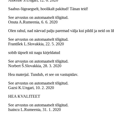
Albertné S.
Ungari
,
12. 6. 2020
Saabus õigeaegselt, hoolikalt pakitud! Tänan teid!
See arvustus on automaatselt tõlgitud.
Onuta A.
Rumeenia
,
6. 6. 2020
Olen rahul, nad näevad palju paremad välja kui pildil ja neid on l
See arvustus on automaatselt tõlgitud.
František L.
Slovakkia
,
22. 5. 2020
sobib täpselt nii nagu kirjeldatud
See arvustus on automaatselt tõlgitud.
Norbert Š.
Slovakkia
,
28. 3. 2020
Hea materjal. Tundub, et see on vastupidav.
See arvustus on automaatselt tõlgitud.
Gazsi K.
Ungari
,
10. 2. 2020
HEA KVALITEET
See arvustus on automaatselt tõlgitud.
Isaincu L.
Rumeenia
,
31. 1. 2020