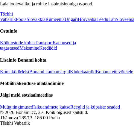
Laia tootevaliku ja rohke inspiratsiooniga e-pood.
Tšehhi
Vabariik
Poola
Slovakkia
Rumeenia
Ungari
Horvaatia
Leedu
Läti
Sloveeni
Ostuinfo
Kõik ostude kohta
Transport
Kaebused ja
tagastused
Maksmine
Krediidid
Lisainfo Bonami kohta
Kontaktid
Meist
Bonami kaubamärgid
Kinkekaardid
Bonami ettevõtetele
Mobiilirakenduse allalaadimine
Jälgi meid sotsiaalmeedias
Müügitingimused
Isikuandmete kaitse
Reeglid ja küpsiste seaded
© 2026 Bonami.cz, a.s. Kõik õigused kaitstud.
Thámova 289/13, 186 00 Praha
Tšehhi Vabariik