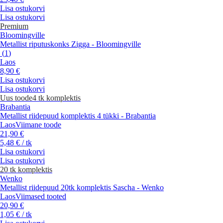
Lisa ostukorvi
Lisa ostukorvi
Premium
Bloomingville
Metallist riputuskonks Zigga - Bloomingville
(
1
)
Laos
8,90 €
Lisa ostukorvi
Lisa ostukorvi
Uus toode
4 tk komplektis
Brabantia
Metallist riidepuud komplektis 4 tükki - Brabantia
Laos
Viimane toode
21,90 €
5,48 € / tk
Lisa ostukorvi
Lisa ostukorvi
20 tk komplektis
Wenko
Metallist riidepuud 20tk komplektis Sascha - Wenko
Laos
Viimased tooted
20,90 €
1,05 € / tk