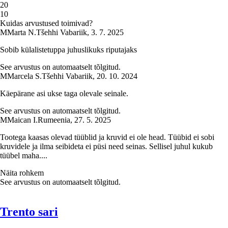
2
0
1
0
Kuidas arvustused toimivad?
M
Marta N.
Tšehhi Vabariik
,
3. 7. 2025
Sobib külalistetuppa juhuslikuks riputajaks
See arvustus on automaatselt tõlgitud.
M
Marcela S.
Tšehhi Vabariik
,
20. 10. 2024
Käepärane asi ukse taga olevale seinale.
See arvustus on automaatselt tõlgitud.
M
Maican I.
Rumeenia
,
27. 5. 2025
Tootega kaasas olevad tüüblid ja kruvid ei ole head. Tüübid ei sobi
kruvidele ja ilma seibideta ei püsi need seinas. Sellisel juhul kukub
tüübel maha....
Näita rohkem
See arvustus on automaatselt tõlgitud.
Trento sari