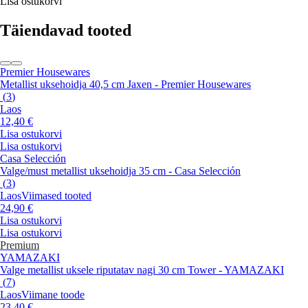
Lisa ostukorvi
Täiendavad tooted
Premier Housewares
Metallist uksehoidja 40,5 cm Jaxen - Premier Housewares
(
3
)
Laos
12,40 €
Lisa ostukorvi
Lisa ostukorvi
Casa Selección
Valge/must metallist uksehoidja 35 cm - Casa Selección
(
3
)
Laos
Viimased tooted
24,90 €
Lisa ostukorvi
Lisa ostukorvi
Premium
YAMAZAKI
Valge metallist uksele riputatav nagi 30 cm Tower - YAMAZAKI
(
7
)
Laos
Viimane toode
23,40 €