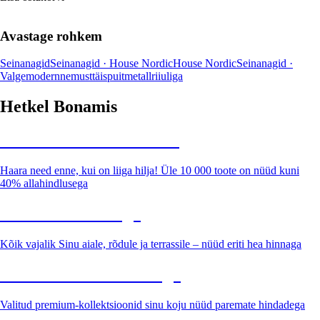
Avastage rohkem
Seinanagid
Seinanagid · House Nordic
House Nordic
Seinanagid ·
Valge
modernne
must
täispuit
metall
riiuliga
Hetkel Bonamis
Summer Sale kuni -40%
Haara need enne, kui on liiga hilja! Üle 10 000 toote on nüüd kuni
40% allahindlusega
Aed soodushinnaga
Kõik vajalik Sinu aiale, rõdule ja terrassile – nüüd eriti hea hinnaga
Premium soodushinnaga
Valitud premium-kollektsioonid sinu koju nüüd paremate hindadega