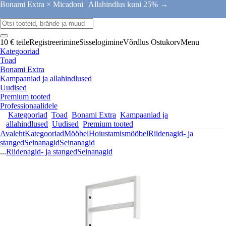
Bonami Extra × Micadoni |
Allahindlus kuni 25% →
10 € teile
Registreerimine
Sisselogimine
Võrdlus
Ostukorv
Menu
Kategooriad
Toad
Bonami Extra
Kampaaniad ja allahindlused
Uudised
Premium tooted
Professionaalidele
Kategooriad
Toad
Bonami Extra
Kampaaniad ja
allahindlused
Uudised
Premium tooted
Avaleht
Kategooriad
Mööbel
Hoiustamismööbel
Riidenagid- ja
stanged
Seinanagid
Seinanagid
...
Riidenagid- ja stanged
Seinanagid