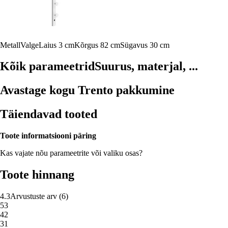
Metall
Valge
Laius 3 cm
Kõrgus 82 cm
Sügavus 30 cm
Kõik parameetrid
Suurus, materjal, ...
Avastage kogu Trento pakkumine
Täiendavad tooted
Toote informatsiooni päring
Kas vajate nõu parameetrite või valiku osas?
Toote hinnang
4.3
Arvustuste arv
(
6
)
5
3
4
2
3
1