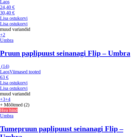
Laos
24,40 €
30,40 €
Lisa ostukorvi
Lisa ostukorvi
muud variandid
+2
Umbra
Pruun paplipuust seinanagi Flip – Umbra
(
14
)
Laos
Viimased tooted
63 €
Lisa ostukorvi
Lisa ostukorvi
muud variandid
+3
+4
+ Mõõtmed (2)
Hea hind
Umbra
Tumepruun paplipuust seinanagi Flip –
Umbra