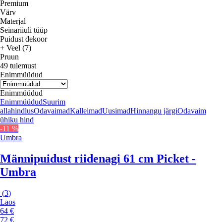
Premium
Värv
Materjal
Seinariiuli tüüp
Puidust dekoor
+ Veel (7)
Pruun
49 tulemust
Enimmüüdud
Enimmüüdud
Enimmüüdud
Suurim
allahindlus
Odavaimad
Kalleimad
Uusimad
Hinnangu järgi
Odavaim
ühiku hind
-11 %
Umbra
Männipuidust riidenagi 61 cm Picket -
Umbra
(
3
)
Laos
64 €
72 €