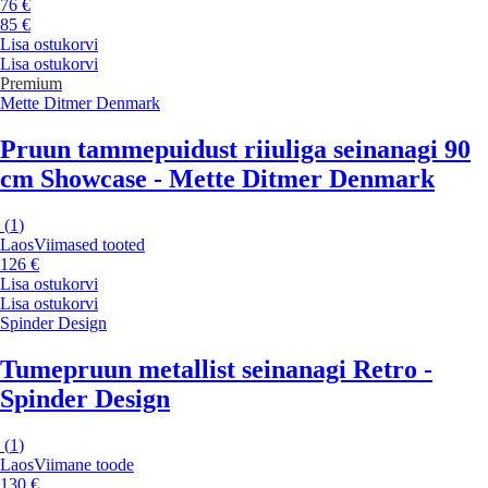
76 €
85 €
Lisa ostukorvi
Lisa ostukorvi
Premium
Mette Ditmer Denmark
Pruun tammepuidust riiuliga seinanagi 90
cm Showcase - Mette Ditmer Denmark
(
1
)
Laos
Viimased tooted
126 €
Lisa ostukorvi
Lisa ostukorvi
Spinder Design
Tumepruun metallist seinanagi Retro -
Spinder Design
(
1
)
Laos
Viimane toode
130 €