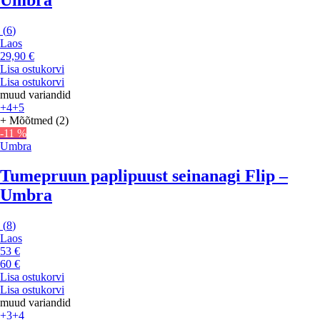
(
6
)
Laos
29,90 €
Lisa ostukorvi
Lisa ostukorvi
muud variandid
+4
+5
+ Mõõtmed (2)
-11 %
Umbra
Tumepruun paplipuust seinanagi Flip –
Umbra
(
8
)
Laos
53 €
60 €
Lisa ostukorvi
Lisa ostukorvi
muud variandid
+3
+4