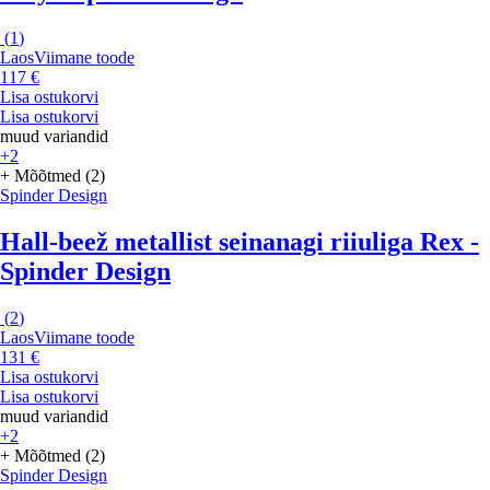
(
1
)
Laos
Viimane toode
117 €
Lisa ostukorvi
Lisa ostukorvi
muud variandid
+2
+ Mõõtmed (2)
Spinder Design
Hall-beež metallist seinanagi riiuliga Rex -
Spinder Design
(
2
)
Laos
Viimane toode
131 €
Lisa ostukorvi
Lisa ostukorvi
muud variandid
+2
+ Mõõtmed (2)
Spinder Design