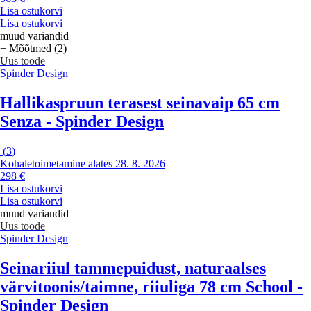
Lisa ostukorvi
Lisa ostukorvi
muud variandid
+ Mõõtmed (2)
Uus toode
Spinder Design
Hallikaspruun terasest seinavaip 65 cm
Senza - Spinder Design
(
3
)
Kohaletoimetamine alates 28. 8. 2026
298 €
Lisa ostukorvi
Lisa ostukorvi
muud variandid
Uus toode
Spinder Design
Seinariiul tammepuidust, naturaalses
värvitoonis/taimne, riiuliga 78 cm School -
Spinder Design