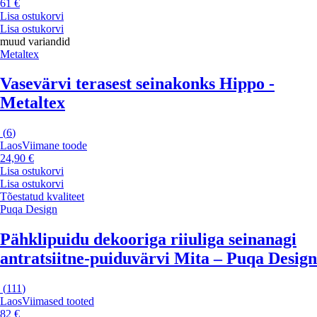
61 €
Lisa ostukorvi
Lisa ostukorvi
muud variandid
Metaltex
Vasevärvi terasest seinakonks Hippo -
Metaltex
(
6
)
Laos
Viimane toode
24,90 €
Lisa ostukorvi
Lisa ostukorvi
Tõestatud kvaliteet
Puqa Design
Pähklipuidu dekooriga riiuliga seinanagi
antratsiitne-puiduvärvi Mita – Puqa Design
(
111
)
Laos
Viimased tooted
82 €