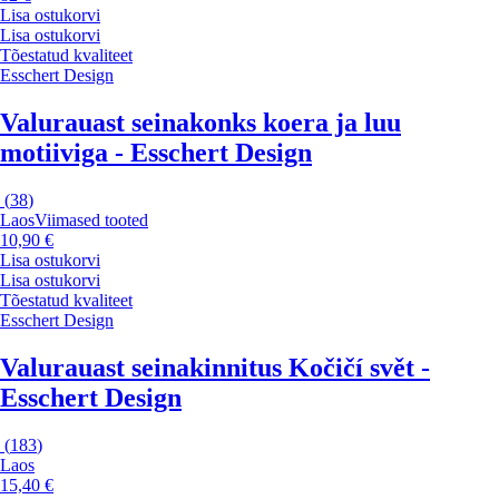
Lisa ostukorvi
Lisa ostukorvi
Tõestatud kvaliteet
Esschert Design
Valurauast seinakonks koera ja luu
motiiviga - Esschert Design
(
38
)
Laos
Viimased tooted
10,90 €
Lisa ostukorvi
Lisa ostukorvi
Tõestatud kvaliteet
Esschert Design
Valurauast seinakinnitus Kočičí svět -
Esschert Design
(
183
)
Laos
15,40 €