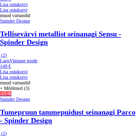
Lisa ostukorvi
Lisa ostukorvi
muud variandid
Spinder Design
Tellisevärvi metallist seinanagi Sensu -
Spinder Design
(
2
)
Laos
Viimane toode
149 €
Lisa ostukorvi
Lisa ostukorvi
muud variandid
+ Mõõtmed (3)
-15 %
Spinder Design
Tumepruun tammepuidust seinanagi Parco
- Spinder Design
(
2
)