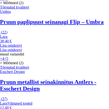
+ Mõõtmed (2)
Tõestatud kvaliteet
Umbra
Pruun paplipuust seinanagi Flip – Umbra
(
22
)
Laos
38,40 €
Lisa ostukorvi
Lisa ostukorvi
muud variandid
+4
+5
+ Mõõtmed (2)
Tõestatud kvaliteet
Esschert Design
Pruun metallist seinakinnitus Antlers -
Esschert Design
(
27
)
Laos
Viimased tooted
12,40 €