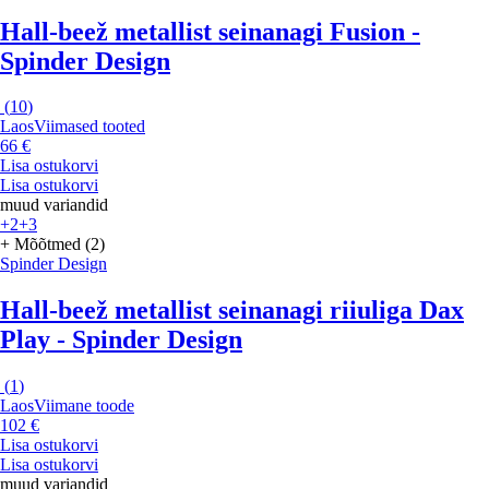
Hall-beež metallist seinanagi Fusion -
Spinder Design
(
10
)
Laos
Viimased tooted
66 €
Lisa ostukorvi
Lisa ostukorvi
muud variandid
+2
+3
+ Mõõtmed (2)
Spinder Design
Hall-beež metallist seinanagi riiuliga Dax
Play - Spinder Design
(
1
)
Laos
Viimane toode
102 €
Lisa ostukorvi
Lisa ostukorvi
muud variandid