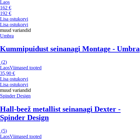
Laos
162 €
192 €
Lisa ostukorvi
Lisa ostukorvi
muud variandid
Umbra
Kummipuidust seinanagi Montage - Umbra
(
2
)
Laos
Viimased tooted
35,90 €
Lisa ostukorvi
Lisa ostukorvi
muud variandid
Spinder Design
Hall-beež metallist seinanagi Dexter -
Spinder Design
(
5
)
Laos
Viimased tooted