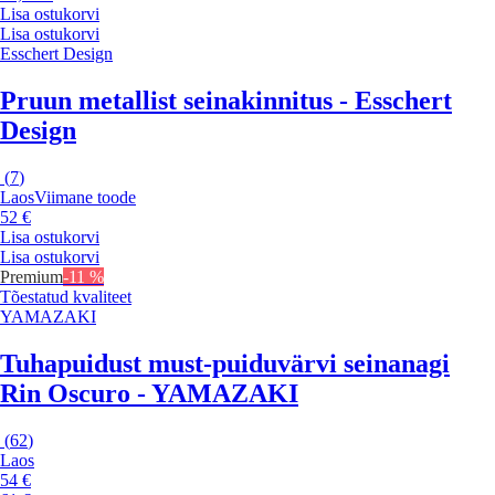
Lisa ostukorvi
Lisa ostukorvi
Esschert Design
Pruun metallist seinakinnitus - Esschert
Design
(
7
)
Laos
Viimane toode
52 €
Lisa ostukorvi
Lisa ostukorvi
Premium
-11 %
Tõestatud kvaliteet
YAMAZAKI
Tuhapuidust must-puiduvärvi seinanagi
Rin Oscuro - YAMAZAKI
(
62
)
Laos
54 €