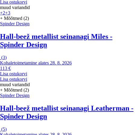
Lisa ostukorvi
muud variandid
+2
+3
+ Mõõtmed (2)
Spinder Design
Hall-beež metallist seinanagi Miles -
Spinder Design
(
3
)
Kohaletoimetamine alates 28. 8. 2026
113 €
Lisa ostukorvi
Lisa ostukorvi
muud variandid
+ Mõõtmed (2)
Spinder Design
Hall-beež metallist seinanagi Leatherman -
Spinder Design
(
5
)
Kohaletoimetamine alates 28. 8. 2026