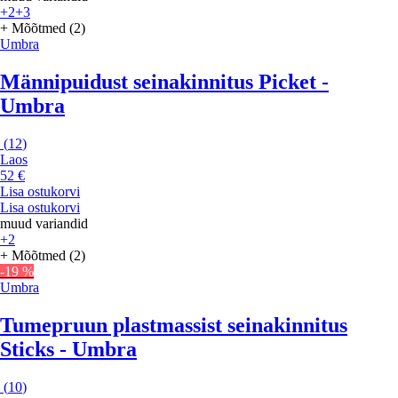
+2
+3
+ Mõõtmed (2)
Umbra
Männipuidust seinakinnitus Picket -
Umbra
(
12
)
Laos
52 €
Lisa ostukorvi
Lisa ostukorvi
muud variandid
+2
+ Mõõtmed (2)
-19 %
Umbra
Tumepruun plastmassist seinakinnitus
Sticks - Umbra
(
10
)