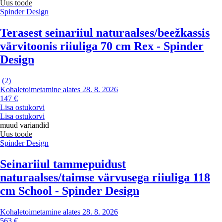
Uus toode
Spinder Design
Terasest seinariiul naturaalses/beežkassis
värvitoonis riiuliga 70 cm Rex - Spinder
Design
(
2
)
Kohaletoimetamine alates 28. 8. 2026
147 €
Lisa ostukorvi
Lisa ostukorvi
muud variandid
Uus toode
Spinder Design
Seinariiul tammepuidust
naturaalses/taimse värvusega riiuliga 118
cm School - Spinder Design
Kohaletoimetamine alates 28. 8. 2026
563 €