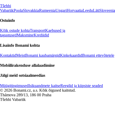
Tšehhi
Vabariik
Poola
Slovakkia
Rumeenia
Ungari
Horvaatia
Leedu
Läti
Sloveeni
Ostuinfo
Kõik ostude kohta
Transport
Kaebused ja
tagastused
Maksmine
Krediidid
Lisainfo Bonami kohta
Kontaktid
Meist
Bonami kaubamärgid
Kinkekaardid
Bonami ettevõtetele
Mobiilirakenduse allalaadimine
Jälgi meid sotsiaalmeedias
Müügitingimused
Isikuandmete kaitse
Reeglid ja küpsiste seaded
© 2026 Bonami.cz, a.s. Kõik õigused kaitstud.
Thámova 289/13, 186 00 Praha
Tšehhi Vabariik