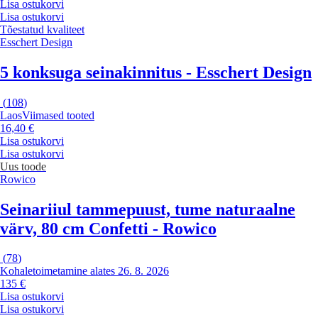
Lisa ostukorvi
Lisa ostukorvi
Tõestatud kvaliteet
Esschert Design
5 konksuga seinakinnitus - Esschert Design
(
108
)
Laos
Viimased tooted
16,40 €
Lisa ostukorvi
Lisa ostukorvi
Uus toode
Rowico
Seinariiul tammepuust, tume naturaalne
värv, 80 cm Confetti - Rowico
(
78
)
Kohaletoimetamine alates 26. 8. 2026
135 €
Lisa ostukorvi
Lisa ostukorvi