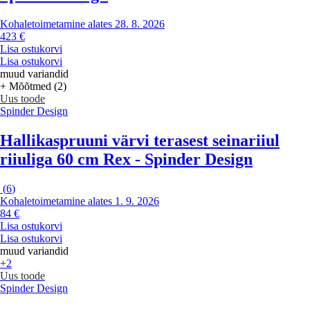
Kohaletoimetamine alates 28. 8. 2026
423 €
Lisa ostukorvi
Lisa ostukorvi
muud variandid
+ Mõõtmed (2)
Uus toode
Spinder Design
Hallikaspruuni värvi terasest seinariiul
riiuliga 60 cm Rex - Spinder Design
(
6
)
Kohaletoimetamine alates 1. 9. 2026
84 €
Lisa ostukorvi
Lisa ostukorvi
muud variandid
+2
Uus toode
Spinder Design