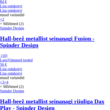
84 €
Lisa ostukorvi
Lisa ostukorvi
muud variandid
+2
+ Mõõtmed (2)
Spinder Design
Hall-beež metallist seinanagi Fusion -
Spinder Design
(
10
)
Laos
Viimased tooted
56 €
Lisa ostukorvi
Lisa ostukorvi
muud variandid
+3
+4
+ Mõõtmed (2)
Spinder Design
Hall-beež metallist seinanagi riiuliga Dax
Play - Spinder Design