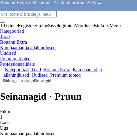
Bonami Extra × Micadoni |
Allahindlus kuni 25% →
10 € teile
Registreerimine
Sisselogimine
Võrdlus
Ostukorv
Menu
Kategooriad
Toad
Bonami Extra
Kampaaniad ja allahindlused
Uudised
Premium tooted
Professionaalidele
Kategooriad
Toad
Bonami Extra
Kampaaniad ja
allahindlused
Uudised
Premium tooted
...
Riidenagid- ja stanged
Seinanagid
Seinanagid · Pruun
Filtrid
1
Laos
Uus
Kampaaniad ja allahindlused