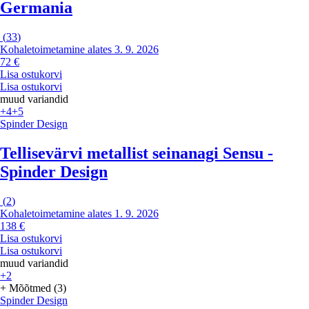
Germania
(
33
)
Kohaletoimetamine alates 3. 9. 2026
72 €
Lisa ostukorvi
Lisa ostukorvi
muud variandid
+4
+5
Spinder Design
Tellisevärvi metallist seinanagi Sensu -
Spinder Design
(
2
)
Kohaletoimetamine alates 1. 9. 2026
138 €
Lisa ostukorvi
Lisa ostukorvi
muud variandid
+2
+ Mõõtmed (3)
Spinder Design