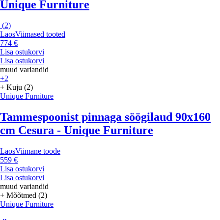
Unique Furniture
(
2
)
Laos
Viimased tooted
774 €
Lisa ostukorvi
Lisa ostukorvi
muud variandid
+2
+ Kuju (2)
Unique Furniture
Tammespoonist pinnaga söögilaud 90x160
cm Cesura - Unique Furniture
Laos
Viimane toode
559 €
Lisa ostukorvi
Lisa ostukorvi
muud variandid
+ Mõõtmed (2)
Unique Furniture