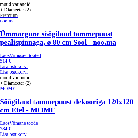
muud variandid
+ Diameeter (2)
Premium
noo.ma
Ümmargune söögilaud tammepuust
pealispinnaga, ø 80 cm Sool - noo.ma
Laos
Viimased tooted
514 €
Lisa ostukorvi
Lisa ostukorvi
muud variandid
+ Diameeter (2)
MOME
Söögilaud tammepuust dekooriga 120x120
cm Etel - MOME
Laos
Viimane toode
784 €
Lisa ostukorvi