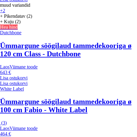
muud variandid
+2
+ Pikendatav (2)
+ Kuju (2)
Hea hind
Dutchbone
Ümmargune söögilaud tammedekooriga ø
120 cm Class - Dutchbone
Laos
Viimane toode
643 €
Lisa ostukorvi
Lisa ostukorvi
White Label
Ümmargune söögilaud tammedekooriga ø
100 cm Fabio - White Label
(
3
)
Laos
Viimane toode
464 €