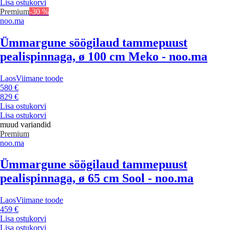
Lisa ostukorvi
Premium
-30 %
noo.ma
Ümmargune söögilaud tammepuust
pealispinnaga, ø 100 cm Meko - noo.ma
Laos
Viimane toode
580 €
829 €
Lisa ostukorvi
Lisa ostukorvi
muud variandid
Premium
noo.ma
Ümmargune söögilaud tammepuust
pealispinnaga, ø 65 cm Sool - noo.ma
Laos
Viimane toode
459 €
Lisa ostukorvi
Lisa ostukorvi