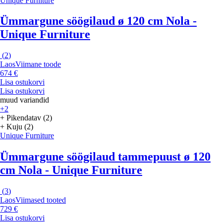
Unique Furniture
Ümmargune söögilaud ø 120 cm Nola -
Unique Furniture
(
2
)
Laos
Viimane toode
674 €
Lisa ostukorvi
Lisa ostukorvi
muud variandid
+2
+ Pikendatav (2)
+ Kuju (2)
Unique Furniture
Ümmargune söögilaud tammepuust ø 120
cm Nola - Unique Furniture
(
3
)
Laos
Viimased tooted
729 €
Lisa ostukorvi