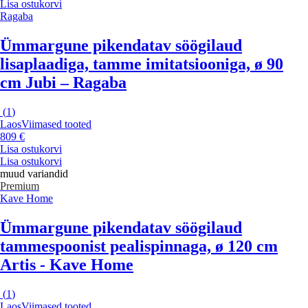
Lisa ostukorvi
Ragaba
Ümmargune pikendatav söögilaud
lisaplaadiga, tamme imitatsiooniga, ø 90
cm Jubi – Ragaba
(
1
)
Laos
Viimased tooted
809 €
Lisa ostukorvi
Lisa ostukorvi
muud variandid
Premium
Kave Home
Ümmargune pikendatav söögilaud
tammespoonist pealispinnaga, ø 120 cm
Artis - Kave Home
(
1
)
Laos
Viimased tooted