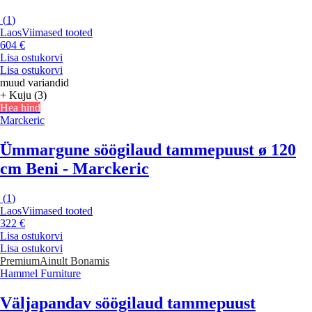
(
1
)
Laos
Viimased tooted
604 €
Lisa ostukorvi
Lisa ostukorvi
muud variandid
+ Kuju (3)
Hea hind
Marckeric
Ümmargune söögilaud tammepuust ø 120
cm Beni - Marckeric
(
1
)
Laos
Viimased tooted
322 €
Lisa ostukorvi
Lisa ostukorvi
Premium
Ainult Bonamis
Hammel Furniture
Väljapandav söögilaud tammepuust