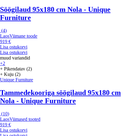
Söögilaud 95x180 cm Nola - Unique
Furniture
(
4
)
Laos
Viimane toode
919 €
Lisa ostukorvi
Lisa ostukorvi
muud variandid
+2
+ Pikendatav (2)
+ Kuju (2)
Unique Furniture
Tammedekooriga söögilaud 95x180 cm
Nola - Unique Furniture
(
10
)
Laos
Viimased tooted
919 €
Lisa ostukorvi
Lisa ostukorvi