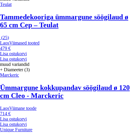
Teulat
Tammedekooriga ümmargune söögilaud ø
65 cm Cep – Teulat
(
25
)
Laos
Viimased tooted
479 €
Lisa ostukorvi
Lisa ostukorvi
muud variandid
+ Diameeter (3)
Marckeric
Ümmargune kokkupandav söögilaud ø 120
cm Cleo - Marckeric
Laos
Viimane toode
714 €
Lisa ostukorvi
Lisa ostukorvi
Unique Furniture