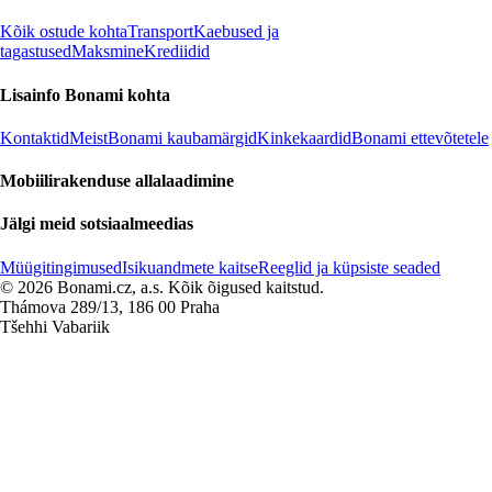
Kõik ostude kohta
Transport
Kaebused ja
tagastused
Maksmine
Krediidid
Lisainfo Bonami kohta
Kontaktid
Meist
Bonami kaubamärgid
Kinkekaardid
Bonami ettevõtetele
Mobiilirakenduse allalaadimine
Jälgi meid sotsiaalmeedias
Müügitingimused
Isikuandmete kaitse
Reeglid ja küpsiste seaded
© 2026 Bonami.cz, a.s. Kõik õigused kaitstud.
Thámova 289/13, 186 00 Praha
Tšehhi Vabariik