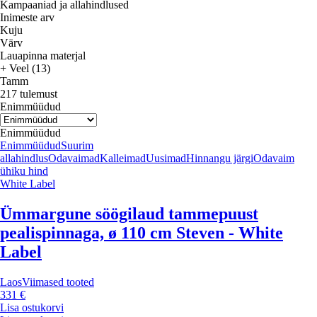
Kampaaniad ja allahindlused
Inimeste arv
Kuju
Värv
Lauapinna materjal
+ Veel (13)
Tamm
217 tulemust
Enimmüüdud
Enimmüüdud
Enimmüüdud
Suurim
allahindlus
Odavaimad
Kalleimad
Uusimad
Hinnangu järgi
Odavaim
ühiku hind
White Label
Ümmargune söögilaud tammepuust
pealispinnaga, ø 110 cm Steven - White
Label
Laos
Viimased tooted
331 €
Lisa ostukorvi