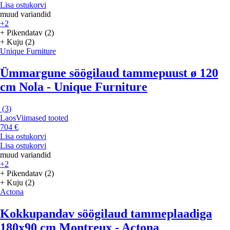
Lisa ostukorvi
muud variandid
+2
+ Pikendatav (2)
+ Kuju (2)
Unique Furniture
Ümmargune söögilaud tammepuust ø 120
cm Nola - Unique Furniture
(
3
)
Laos
Viimased tooted
704 €
Lisa ostukorvi
Lisa ostukorvi
muud variandid
+2
+ Pikendatav (2)
+ Kuju (2)
Actona
Kokkupandav söögilaud tammeplaadiga
180x90 cm Montreux - Actona