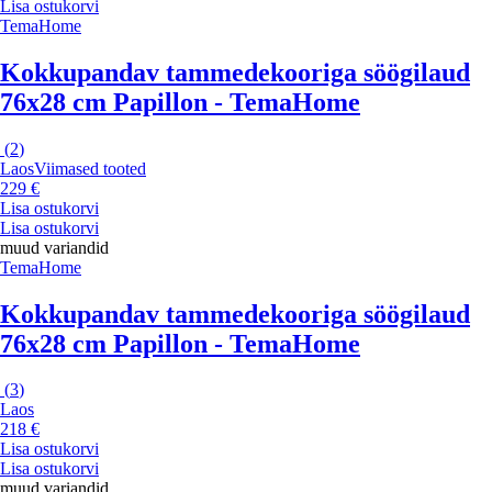
Lisa ostukorvi
TemaHome
Kokkupandav tammedekooriga söögilaud
76x28 cm Papillon - TemaHome
(
2
)
Laos
Viimased tooted
229 €
Lisa ostukorvi
Lisa ostukorvi
muud variandid
TemaHome
Kokkupandav tammedekooriga söögilaud
76x28 cm Papillon - TemaHome
(
3
)
Laos
218 €
Lisa ostukorvi
Lisa ostukorvi
muud variandid