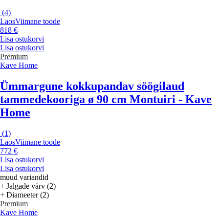
(
4
)
Laos
Viimane toode
818 €
Lisa ostukorvi
Lisa ostukorvi
Premium
Kave Home
Ümmargune kokkupandav söögilaud
tammedekooriga ø 90 cm Montuiri - Kave
Home
(
1
)
Laos
Viimane toode
772 €
Lisa ostukorvi
Lisa ostukorvi
muud variandid
+ Jalgade värv (2)
+ Diameeter (2)
Premium
Kave Home