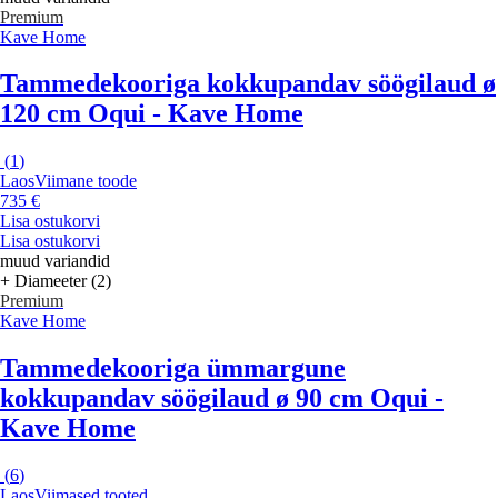
Premium
Kave Home
Tammedekooriga kokkupandav söögilaud ø
120 cm Oqui - Kave Home
(
1
)
Laos
Viimane toode
735 €
Lisa ostukorvi
Lisa ostukorvi
muud variandid
+ Diameeter (2)
Premium
Kave Home
Tammedekooriga ümmargune
kokkupandav söögilaud ø 90 cm Oqui -
Kave Home
(
6
)
Laos
Viimased tooted