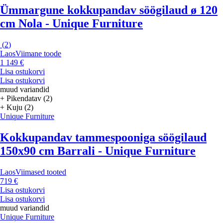
Ümmargune kokkupandav söögilaud ø 120
cm Nola - Unique Furniture
(
2
)
Laos
Viimane toode
1 149 €
Lisa ostukorvi
Lisa ostukorvi
muud variandid
+ Pikendatav (2)
+ Kuju (2)
Unique Furniture
Kokkupandav tammespooniga söögilaud
150x90 cm Barrali - Unique Furniture
Laos
Viimased tooted
719 €
Lisa ostukorvi
Lisa ostukorvi
muud variandid
Unique Furniture