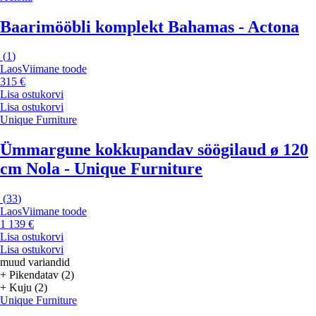
Baarimööbli komplekt Bahamas - Actona
(
1
)
Laos
Viimane toode
315 €
Lisa ostukorvi
Lisa ostukorvi
Unique Furniture
Ümmargune kokkupandav söögilaud ø 120
cm Nola - Unique Furniture
(
33
)
Laos
Viimane toode
1 139 €
Lisa ostukorvi
Lisa ostukorvi
muud variandid
+ Pikendatav (2)
+ Kuju (2)
Unique Furniture