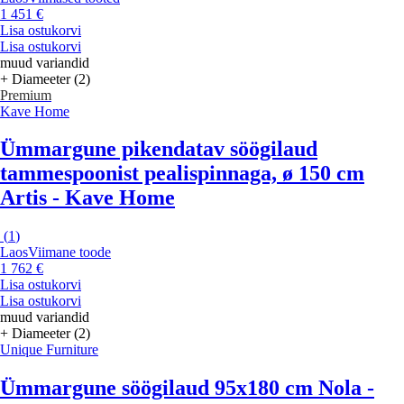
1 451 €
Lisa ostukorvi
Lisa ostukorvi
muud variandid
+ Diameeter (2)
Premium
Kave Home
Ümmargune pikendatav söögilaud
tammespoonist pealispinnaga, ø 150 cm
Artis - Kave Home
(
1
)
Laos
Viimane toode
1 762 €
Lisa ostukorvi
Lisa ostukorvi
muud variandid
+ Diameeter (2)
Unique Furniture
Ümmargune söögilaud 95x180 cm Nola -