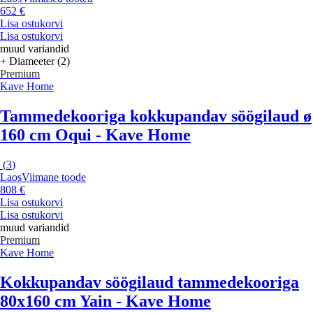
652 €
Lisa ostukorvi
Lisa ostukorvi
muud variandid
+ Diameeter (2)
Premium
Kave Home
Tammedekooriga kokkupandav söögilaud ø
160 cm Oqui - Kave Home
(
3
)
Laos
Viimane toode
808 €
Lisa ostukorvi
Lisa ostukorvi
muud variandid
Premium
Kave Home
Kokkupandav söögilaud tammedekooriga
80x160 cm Yain - Kave Home