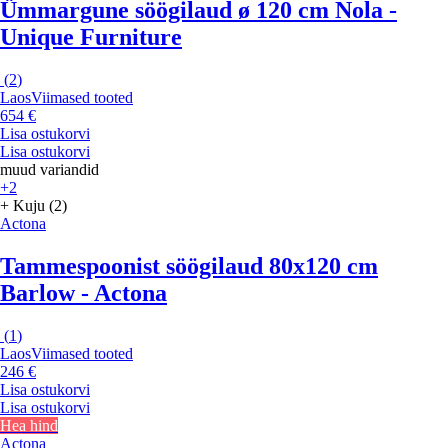
Ümmargune söögilaud ø 120 cm Nola -
Unique Furniture
(
2
)
Laos
Viimased tooted
654 €
Lisa ostukorvi
Lisa ostukorvi
muud variandid
+2
+ Kuju (2)
Actona
Tammespoonist söögilaud 80x120 cm
Barlow - Actona
(
1
)
Laos
Viimased tooted
246 €
Lisa ostukorvi
Lisa ostukorvi
Hea hind
Actona