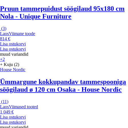
Pruun tammepuidust söögilaud 95x180 cm
Nola - Unique Furniture
(
3
)
Laos
Viimane toode
814 €
Lisa ostukorvi
Lisa ostukorvi
muud variandid
+2
+ Kuju (2)
House Nordic
Ümmargune kokkupandav tammespooniga
söögilaud ø 120 cm Osaka - House Nordic
(
11
)
Laos
Viimased tooted
1 049 €
Lisa ostukorvi
Lisa ostukorvi
muud variandid