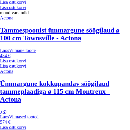
Lisa ostukorvi
Lisa ostukorvi
muud variandid
Actona
Tammespoonist ümmargune söögilaud ø
100 cm Townsville - Actona
Laos
Viimane toode
484 €
Lisa ostukorvi
Lisa ostukorvi
Actona
Ümmargune kokkupandav söögilaud
tammeplaadiga ø 115 cm Montreux -
Actona
(
3
)
Laos
Viimased tooted
574 €
Lisa ostukorvi