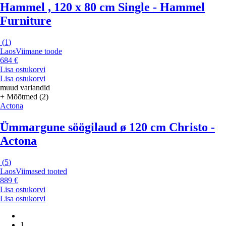
Hammel , 120 x 80 cm Single - Hammel
Furniture
(
1
)
Laos
Viimane toode
684 €
Lisa ostukorvi
Lisa ostukorvi
muud variandid
+ Mõõtmed (2)
Actona
Ümmargune söögilaud ø 120 cm Christo -
Actona
(
5
)
Laos
Viimased tooted
889 €
Lisa ostukorvi
Lisa ostukorvi
1