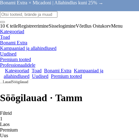
Bonami Extra × Micadoni |
Allahindlus kuni 25% →
10 € teile
Registreerimine
Sisselogimine
Võrdlus
Ostukorv
Menu
Kategooriad
Toad
Bonami Extra
Kampaaniad ja allahindlused
Uudised
Premium tooted
Professionaalidele
Kategooriad
Toad
Bonami Extra
Kampaaniad ja
allahindlused
Uudised
Premium tooted
...
Lauad
Söögilauad
Söögilauad · Tamm
Filtrid
1
Laos
Premium
Uus