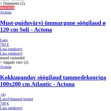
+ Diameeter (2)
Hea hind
Actona
Must-puiduvärvi ümmargune söögilaud ø
120 cm Soli - Actona
Laos
782 €
Lisa ostukorvi
Lisa ostukorvi
muud variandid
+ Jalgade värv (2)
Actona
Kokkupandav söögilaud tammedekooriga
100x200 cm Atlantic - Actona
(
4
)
Laos
Viimased tooted
749 €
Lisa ostukorvi