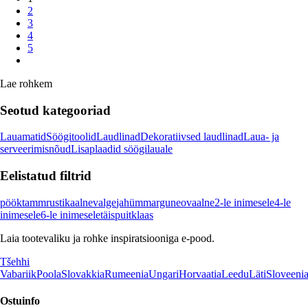
2
3
4
5
Lae rohkem
Seotud kategooriad
Lauamatid
Söögitoolid
Laudlinad
Dekoratiivsed laudlinad
Laua- ja
serveerimisnõud
Lisaplaadid söögilauale
Eelistatud filtrid
pöök
tamm
rustikaalne
valge
jah
ümmargune
ovaalne
2-le inimesele
4-le
inimesele
6-le inimesele
täispuit
klaas
Laia tootevaliku ja rohke inspiratsiooniga e-pood.
Tšehhi
Vabariik
Poola
Slovakkia
Rumeenia
Ungari
Horvaatia
Leedu
Läti
Sloveeni
Ostuinfo