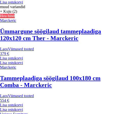
Lisa ostukorvi
muud variandid
+ Kuju (2)
Hea hind
Marckeric
Ümmargune söögilaud tammeplaadiga
120x120 cm Ther - Marckeric
Laos
Viimased tooted
379 €
Lisa ostukorvi
Lisa ostukorvi
Marckeric
Tammeplaadiga söögilaud 100x180 cm
Comba - Marckeric
Laos
Viimased tooted
554 €
Lisa ostukorvi
Lisa ostukorvi