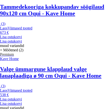
Tammedekooriga kokkupandav söögilaud
90x120 cm Oqui - Kave Home
(
3
)
Laos
Viimased tooted
673 €
Lisa ostukorvi
Lisa ostukorvi
muud variandid
+ Mõõtmed (2)
Premium
Kave Home
Valge ümmargune klapplaud valge
lauaplaadiga ø 90 cm Oqui - Kave Home
(
3
)
Laos
Viimased tooted
538 €
Lisa ostukorvi
Lisa ostukorvi
muud variandid