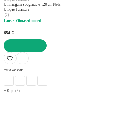
Ümmargune söögilaud ø 120 cm Nola -
Unique Furniture
(
2
)
Laos
Viimased tooted
654 €
LISA OSTUKORVI
muud variandid
+ Kuju (2)