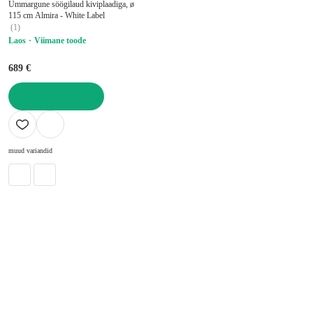
Ümmargune söögilaud kiviplaadiga, ø
115 cm Almira - White Label
(
1
)
Laos
Viimane toode
689 €
LISA OSTUKORVI
muud variandid