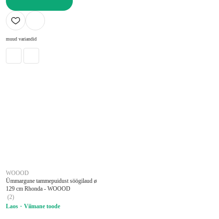
LISA OSTUKORVI
muud variandid
WOOOD
Ümmargune tammepuidust söögilaud ø
129 cm Rhonda - WOOOD
(
2
)
Laos
Viimane toode