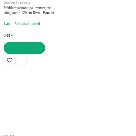
Bonami Essentials
Pähkliimitatsiooniga ümmargune
söögilaud ø 120 cm Rivo - Bonami
Essentials
Laos
Viimased tooted
233 €
LISA OSTUKORVI