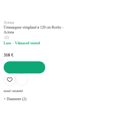
Actona
Ümmargune söögilaud ø 120 cm Roxby -
Actona
(
2
)
Laos
Viimased tooted
310 €
LISA OSTUKORVI
muud variandid
+ Diameeter (2)