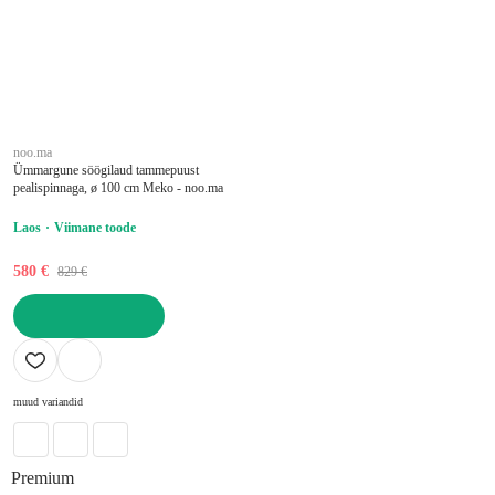
noo.ma
Ümmargune söögilaud tammepuust
pealispinnaga, ø 100 cm Meko - noo.ma
Laos
Viimane toode
580 €
829 €
LISA OSTUKORVI
muud variandid
Premium