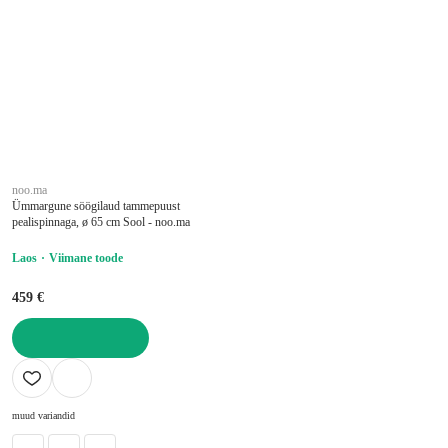
noo.ma
Ümmargune söögilaud tammepuust
pealispinnaga, ø 65 cm Sool - noo.ma
Laos
Viimane toode
459 €
LISA OSTUKORVI
muud variandid