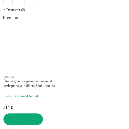
+ Diameeter (2)
Premium
noo.ma
Ümmargune söögilaud tammepuust
pealispinnaga, ø 80 cm Sool - noo.ma
Laos
Viimased tooted
514 €
LISA OSTUKORVI