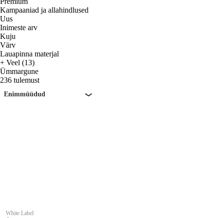
Premium
Kampaaniad ja allahindlused
Uus
Inimeste arv
Kuju
Värv
Lauapinna materjal
+ Veel (13)
Ümmargune
236 tulemust
Enimmüüdud
White Label