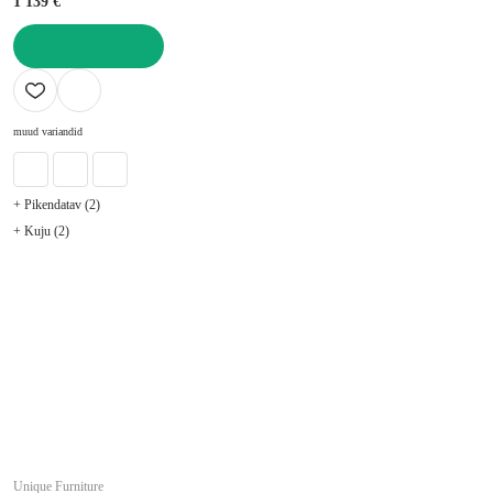
1 139 €
LISA OSTUKORVI
muud variandid
+ Pikendatav (2)
+ Kuju (2)
Unique Furniture