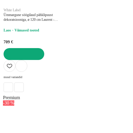
White Label
Ümmargune söögilaud pähklipuust
dekoratsiooniga, ø 120 cm Laurent -
White Label
Laos
Viimased tooted
709 €
LISA OSTUKORVI
muud variandid
Premium
-30 %