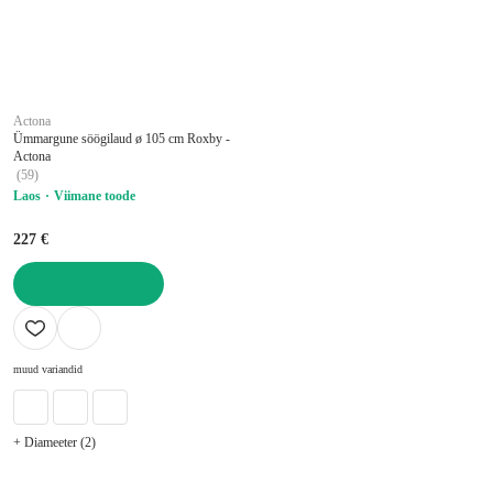
Actona
Ümmargune söögilaud ø 105 cm Roxby -
Actona
(
59
)
Laos
Viimane toode
227 €
LISA OSTUKORVI
muud variandid
+ Diameeter (2)