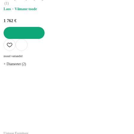
Artis - Kave Home
(
1
)
Laos
Viimane toode
1 762 €
LISA OSTUKORVI
muud variandid
+ Diameeter (2)
Unique Furniture