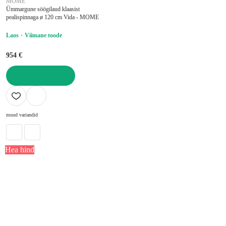
MOME
Ümmargune söögilaud klaasist
pealispinnaga ø 120 cm Vida - MOME
Laos
Viimane toode
954 €
LISA OSTUKORVI
muud variandid
Hea hind