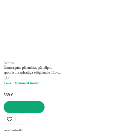
Actona
Ümmargune pikendatav pähklipuu
spoonist lisaplaadiga söögilaud ø 115 cm
Montreux - Actona
(
1
)
Laos
Viimased tooted
539 €
LISA OSTUKORVI
muud variandid