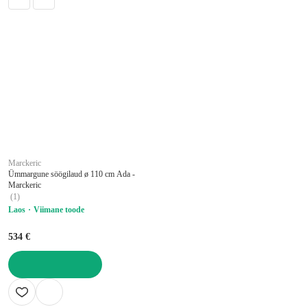
Marckeric
Ümmargune söögilaud ø 110 cm Ada -
Marckeric
(
1
)
Laos
Viimane toode
534 €
LISA OSTUKORVI