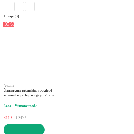
+ Kuju (3)
-35 %
Actona
Ümmargune pikendatav söögilaud
keraamilise pealispinnaga ø 120 cm
Southampton - Actona
Laos
Viimane toode
811 €
1 249 €