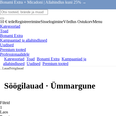
Bonami Extra × Micadoni |
Allahindlus kuni 25% →
10 € teile
Registreerimine
Sisselogimine
Võrdlus
Ostukorv
Menu
Kategooriad
Toad
Bonami Extra
Kampaaniad ja allahindlused
Uudised
Premium tooted
Professionaalidele
Kategooriad
Toad
Bonami Extra
Kampaaniad ja
allahindlused
Uudised
Premium tooted
...
Lauad
Söögilauad
Söögilauad · Ümmargune
Filtrid
1
Laos