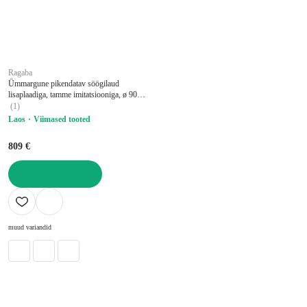
Ragaba
Ümmargune pikendatav söögilaud
lisaplaadiga, tamme imitatsiooniga, ø 90
cm Jubi – Ragaba
(
1
)
Laos
Viimased tooted
809 €
LISA OSTUKORVI
muud variandid