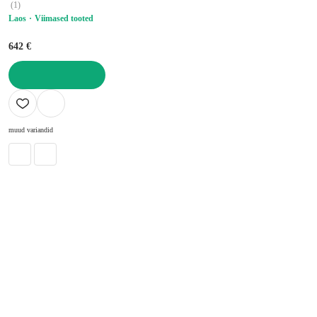
(
1
)
Laos
Viimased tooted
642 €
LISA OSTUKORVI
muud variandid