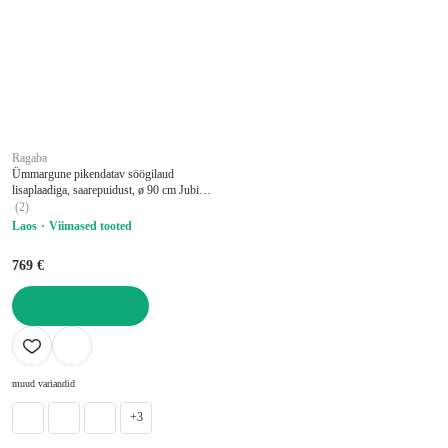
Ragaba
Ümmargune pikendatav söögilaud
lisaplaadiga, saarepuidust, ø 90 cm Jubi –
Ragaba
(
2
)
Laos
Viimased tooted
769 €
LISA OSTUKORVI
muud variandid
+3