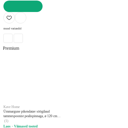
LISA OSTUKORVI
muud variandid
Premium
Kave Home
Ümmargune pikendatav söögilaud
tammespoonist pealispinnaga, ø 120 cm
Artis - Kave Home
(
1
)
Laos
Viimased tooted