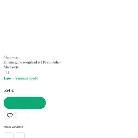
Marckeric
Ümmargune söögilaud ø 110 cm Ada -
Marckeric
(
1
)
Laos
Viimane toode
554 €
LISA OSTUKORVI
muud variandid