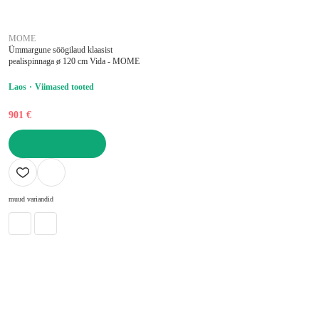
MOME
Ümmargune söögilaud klaasist
pealispinnaga ø 120 cm Vida - MOME
Laos
Viimased tooted
901 €
LISA OSTUKORVI
muud variandid