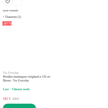
muud variandid
+ Diameeter (2)
-30 %
Yes Everyday
Metallist ümmargune söögilaud ø 120 cm
Bloom - Yes Everyday
Laos
Viimane toode
181 €
259 €