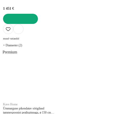
1 451 €
LISA OSTUKORVI
muud variandid
+ Diameeter (2)
Premium
Kave Home
Ümmargune pikendatav söögilaud
tammespoonist pealispinnaga, ø 150 cm