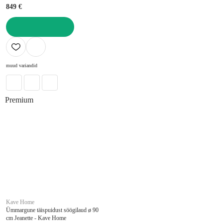
849 €
LISA OSTUKORVI
muud variandid
Premium
Kave Home
Ümmargune täispuidust söögilaud ø 90
cm Jeanette - Kave Home