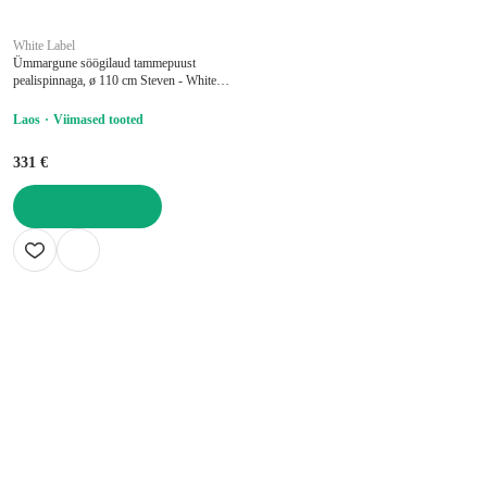
White Label
Ümmargune söögilaud tammepuust
pealispinnaga, ø 110 cm Steven - White
Label
Laos
Viimased tooted
331 €
LISA OSTUKORVI