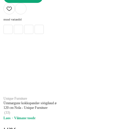
LISA OSTUKORVI
muud variandid
Unique Furniture
Ümmargune kokkupandav söögilaud ø
120 cm Nola - Unique Furniture
(
33
)
Laos
Viimane toode