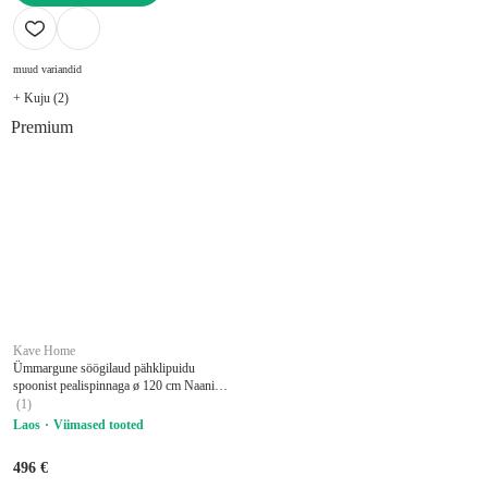
LISA OSTUKORVI
muud variandid
+ Kuju (2)
Premium
Kave Home
Ümmargune söögilaud pähklipuidu
spoonist pealispinnaga ø 120 cm Naanim
- Kave Home
(
1
)
Laos
Viimased tooted
496 €