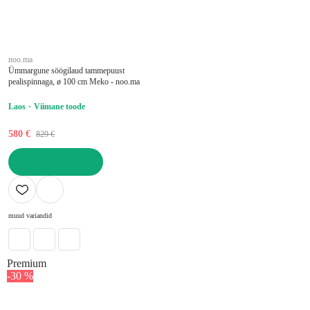
noo.ma
Ümmargune söögilaud tammepuust
pealispinnaga, ø 100 cm Meko - noo.ma
Laos
Viimane toode
580 €
829 €
LISA OSTUKORVI
muud variandid
Premium
-30 %