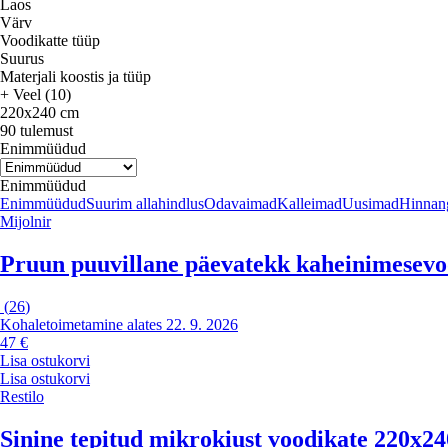
Laos
Värv
Voodikatte tüüp
Suurus
Materjali koostis ja tüüp
+ Veel (10)
220x240 cm
90 tulemust
Enimmüüdud
Enimmüüdud
Enimmüüdud
Suurim allahindlus
Odavaimad
Kalleimad
Uusimad
Hinnang
Mijolnir
Pruun puuvillane päevatekk kaheinimesevoo
(
26
)
Kohaletoimetamine alates 22. 9. 2026
47 €
Lisa ostukorvi
Lisa ostukorvi
Restilo
Sinine tepitud mikrokiust voodikate 220x240