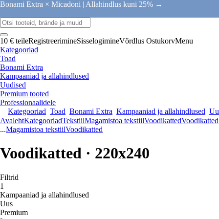
Bonami Extra × Micadoni |
Allahindlus kuni 25% →
10 € teile
Registreerimine
Sisselogimine
Võrdlus
Ostukorv
Menu
Kategooriad
Toad
Bonami Extra
Kampaaniad ja allahindlused
Uudised
Premium tooted
Professionaalidele
Kategooriad
Toad
Bonami Extra
Kampaaniad ja allahindlused
Uu
Avaleht
Kategooriad
Tekstiil
Magamistoa tekstiil
Voodikatted
Voodikatted
...
Magamistoa tekstiil
Voodikatted
Voodikatted · 220x240
Filtrid
1
Kampaaniad ja allahindlused
Uus
Premium