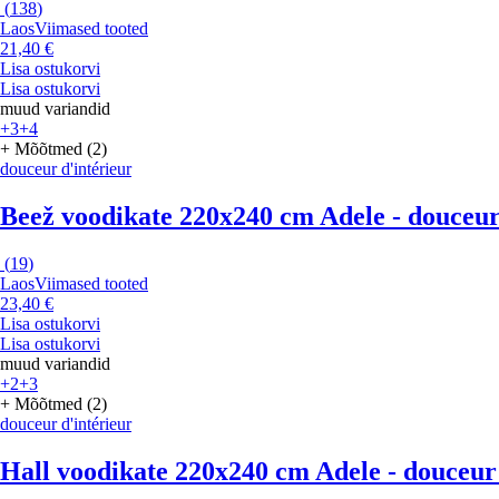
(
138
)
Laos
Viimased tooted
21,40 €
Lisa ostukorvi
Lisa ostukorvi
muud variandid
+3
+4
+ Mõõtmed (2)
douceur d'intérieur
Beež voodikate 220x240 cm Adele - douceur
(
19
)
Laos
Viimased tooted
23,40 €
Lisa ostukorvi
Lisa ostukorvi
muud variandid
+2
+3
+ Mõõtmed (2)
douceur d'intérieur
Hall voodikate 220x240 cm Adele - douceur 