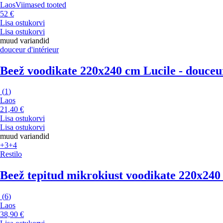
Laos
Viimased tooted
52 €
Lisa ostukorvi
Lisa ostukorvi
muud variandid
douceur d'intérieur
Beež voodikate 220x240 cm Lucile - douceur
(
1
)
Laos
21,40 €
Lisa ostukorvi
Lisa ostukorvi
muud variandid
+3
+4
Restilo
Beež tepitud mikrokiust voodikate 220x240 
(
6
)
Laos
38,90 €