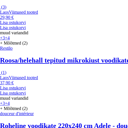
(
3
)
Laos
Viimased tooted
29,90 €
Lisa ostukorvi
Lisa ostukorvi
muud variandid
+3
+4
+ Mõõtmed (2)
Restilo
Roosa/helehall tepitud mikrokiust voodikat
(
1
)
Laos
Viimased tooted
37,90 €
Lisa ostukorvi
Lisa ostukorvi
muud variandid
+3
+4
+ Mõõtmed (2)
douceur d'intérieur
Roheline voodikate 220x240 cm Adele - dou