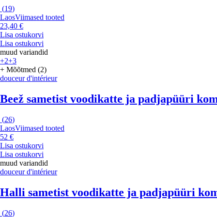
(
19
)
Laos
Viimased tooted
23,40 €
Lisa ostukorvi
Lisa ostukorvi
muud variandid
+2
+3
+ Mõõtmed (2)
douceur d'intérieur
Beež sametist voodikatte ja padjapüüri kom
(
26
)
Laos
Viimased tooted
52 €
Lisa ostukorvi
Lisa ostukorvi
muud variandid
douceur d'intérieur
Halli sametist voodikatte ja padjapüüri ko
(
26
)