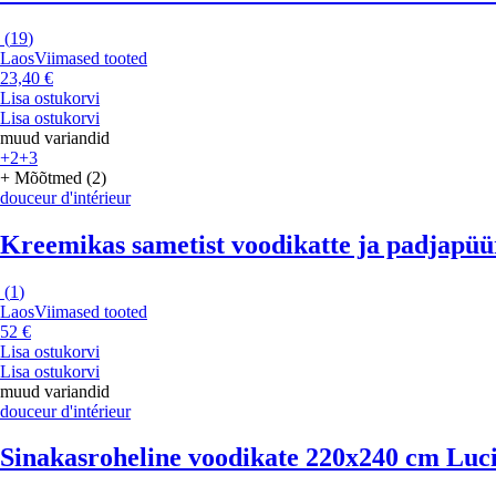
(
19
)
Laos
Viimased tooted
23,40 €
Lisa ostukorvi
Lisa ostukorvi
muud variandid
+2
+3
+ Mõõtmed (2)
douceur d'intérieur
Kreemikas sametist voodikatte ja padjapüü
(
1
)
Laos
Viimased tooted
52 €
Lisa ostukorvi
Lisa ostukorvi
muud variandid
douceur d'intérieur
Sinakasroheline voodikate 220x240 cm Lucil