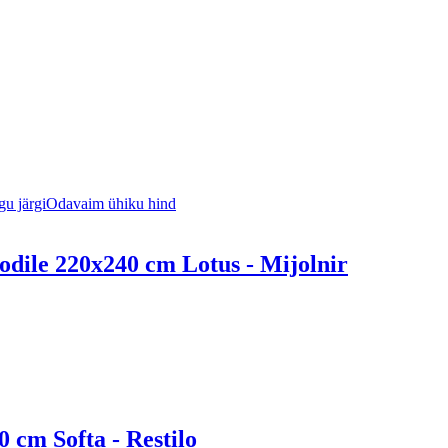
u järgi
Odavaim ühiku hind
dile 220x240 cm Lotus - Mijolnir
 cm Softa - Restilo