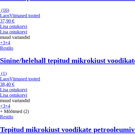
(
16
)
Laos
Viimased tooted
37,90 €
Lisa ostukorvi
Lisa ostukorvi
muud variandid
+3
+4
Restilo
Sinine/helehall tepitud mikrokiust voodikat
(
1
)
Laos
Viimased tooted
38,40 €
Lisa ostukorvi
Lisa ostukorvi
muud variandid
+3
+4
+ Mõõtmed (2)
Restilo
Tepitud mikrokiust voodikate petrooleumiv