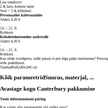
Lisa ostukorvi
2 tk laos, kohene tarne
Veel > 5 tk tellimisel
Personaalne kättesaamine
Alates 4,30 €
·
14. – 21. 8.
Rohkem
Kohaletoimetamine aadressile
Alates 4,30 €
·
14. – 21. 8.
Rohkem
Kas otsite voodipesu, mille pärast ei pea liiga palju muretsema? Proov
selle praktilisust.
Tepitud
Hall
240x260 cm
Kõik parameetrid
Suurus, materjal, ...
Avastage kogu Canterbury pakkumine
Toote informatsiooni päring
Kas vajate nõu parameetrite või valiku osas?