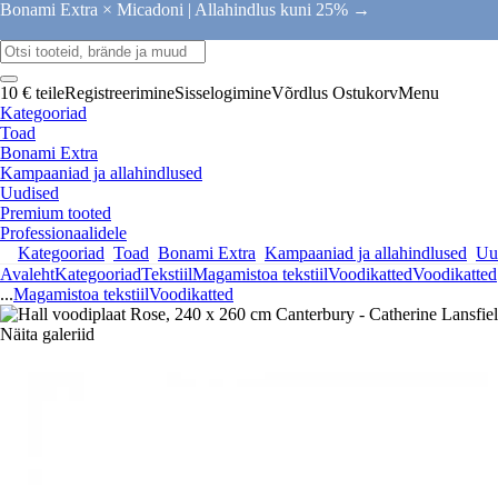
Bonami Extra × Micadoni |
Allahindlus kuni 25% →
10 € teile
Registreerimine
Sisselogimine
Võrdlus
Ostukorv
Menu
Kategooriad
Toad
Bonami Extra
Kampaaniad ja allahindlused
Uudised
Premium tooted
Professionaalidele
Kategooriad
Toad
Bonami Extra
Kampaaniad ja allahindlused
Uu
Avaleht
Kategooriad
Tekstiil
Magamistoa tekstiil
Voodikatted
Voodikatted
...
Magamistoa tekstiil
Voodikatted
Näita galeriid