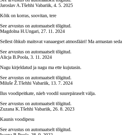
Jaroslav A.
Tšehhi Vabariik
,
4. 5. 2025
Kõik on korras, soovitan, tere
See arvustus on automaatselt tõlgitud.
Magdolna H.
Ungari
,
27. 11. 2024
Sellest õhkub maitsvat vanaaegset atmosfääri! Ma armastan seda
See arvustus on automaatselt tõlgitud.
Alicja B.
Poola
,
3. 11. 2024
Nagu kirjeldatud ja nagu ma ette kujutasin.
See arvustus on automaatselt tõlgitud.
Miluše Ž.
Tšehhi Vabariik
,
13. 7. 2024
Ilus voodipeitkate, näeb voodil suurepäraselt välja.
See arvustus on automaatselt tõlgitud.
Zuzana K.
Tšehhi Vabariik
,
26. 8. 2023
Kaunis voodipesu
See arvustus on automaatselt tõlgitud.
Iwona B.
Poola
,
28. 9. 2022