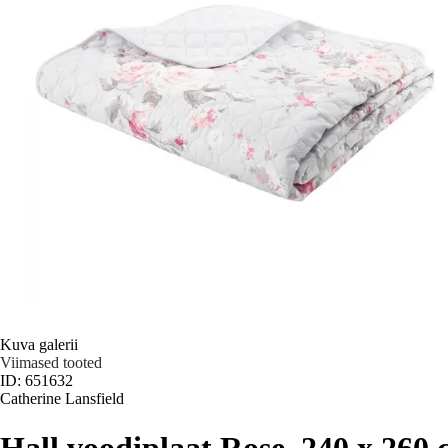
Kuva galerii
Viimased tooted
ID: 651632
Catherine Lansfield
Hall voodiplaat Rose, 240 x 260