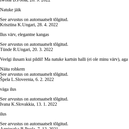
Natuke jäik
See arvustus on automaatselt tõlgitud.
Krisztina K.
Ungari
,
28. 4. 2022
Ilus värv, elegantne kangas
See arvustus on automaatselt tõlgitud.
Tünde R.
Ungari
,
20. 3. 2022
Veelgi ilusam kui pildil! Ma natuke kartsin halli (ei ole minu värv), aga 
Näita rohkem
See arvustus on automaatselt tõlgitud.
Špela L.
Sloveenia
,
6. 2. 2022
väga ilus
See arvustus on automaatselt tõlgitud.
Ivana K.
Slovakkia
,
13. 1. 2022
ilus
See arvustus on automaatselt tõlgitud.
Agnieszka B.
Poola
,
7. 12. 2021