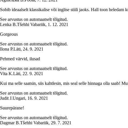
Sobib ideaalselt klassikalise või inglise stiili jaoks. Hall toon heledam ku
See arvustus on automaatselt tõlgitud.
Lenka B.
Tšehhi Vabariik
,
1. 12. 2021
Gorgeous
See arvustus on automaatselt tõlgitud.
Ilona P.
Läti
,
24. 9. 2021
Pehmed värvid, ilusad
See arvustus on automaatselt tõlgitud.
Vita K.
Läti
,
22. 9. 2021
Kui ma selle saatsin, siis kahtlesin, mis seal selle hinnaga olla saab! 
See arvustus on automaatselt tõlgitud.
Judit J.
Ungari
,
16. 9. 2021
Suurepärane!
See arvustus on automaatselt tõlgitud.
Dagmar B.
Tšehhi Vabariik
,
29. 7. 2021