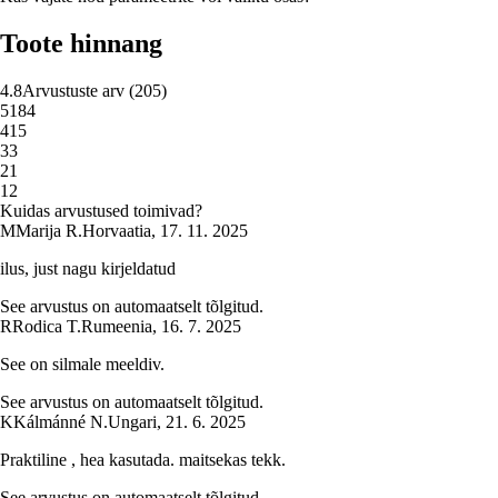
Toote hinnang
4.8
Arvustuste arv
(
205
)
5
184
4
15
3
3
2
1
1
2
Kuidas arvustused toimivad?
M
Marija R.
Horvaatia
,
17. 11. 2025
ilus, just nagu kirjeldatud
See arvustus on automaatselt tõlgitud.
R
Rodica T.
Rumeenia
,
16. 7. 2025
See on silmale meeldiv.
See arvustus on automaatselt tõlgitud.
K
Kálmánné N.
Ungari
,
21. 6. 2025
Praktiline , hea kasutada. maitsekas tekk.
See arvustus on automaatselt tõlgitud.