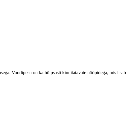
usega. Voodipesu on ka hõlpsasti kinnitatavate nööpidega, mis lisab