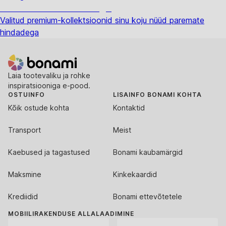
Premium soodushinnaga
Valitud premium-kollektsioonid sinu koju nüüd paremate
hindadega
Laia tootevaliku ja rohke
inspiratsiooniga e-pood.
OSTUINFO
LISAINFO BONAMI KOHTA
Kõik ostude kohta
Kontaktid
Transport
Meist
Kaebused ja tagastused
Bonami kaubamärgid
Maksmine
Kinkekaardid
Krediidid
Bonami ettevõtetele
MOBIILIRAKENDUSE ALLALAADIMINE