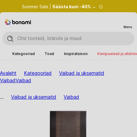
Summer Sale |
Säästa kuni -40% →
Menu
Kategooriad
Toad
Inspiratsioon
Kampaaniad ja allahi
Avaleht
Kategooriad
Vaibad ja uksematid
Vaibad
Vaibad
...
Vaibad ja uksematid
Vaibad