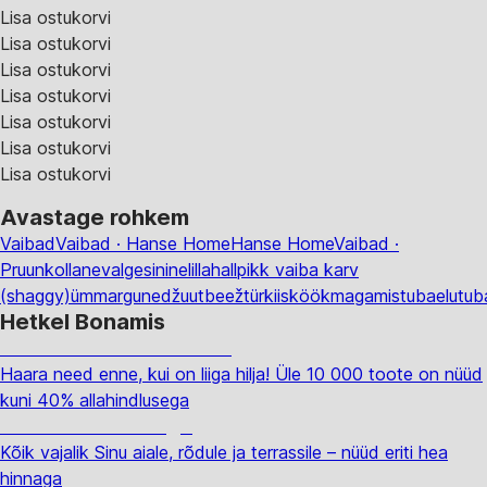
Lisa ostukorvi
Lisa ostukorvi
Lisa ostukorvi
Lisa ostukorvi
Lisa ostukorvi
Lisa ostukorvi
Lisa ostukorvi
Avastage rohkem
Vaibad
Vaibad · Hanse Home
Hanse Home
Vaibad ·
Pruun
kollane
valge
sinine
lilla
hall
pikk vaiba karv
(shaggy)
ümmargune
džuut
beež
türkiis
köök
magamistuba
elutub
Hetkel Bonamis
Summer Sale kuni -40%
Haara need enne, kui on liiga hilja! Üle 10 000 toote on nüüd
kuni 40% allahindlusega
Aed soodushinnaga
Kõik vajalik Sinu aiale, rõdule ja terrassile – nüüd eriti hea
hinnaga