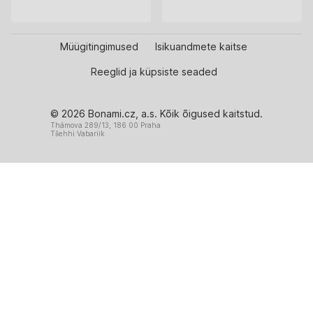
Müügitingimused
Isikuandmete kaitse
Reeglid ja küpsiste seaded
© 2026 Bonami.cz, a.s. Kõik õigused kaitstud.
Thámova 289/13, 186 00 Praha
Tšehhi Vabariik