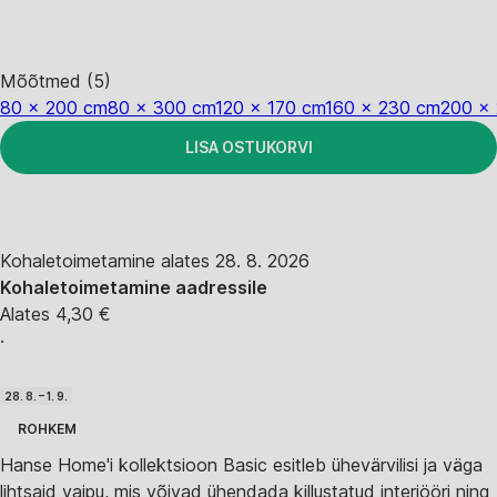
Mõõtmed (5)
80 x 200 cm
80 x 300 cm
120 x 170 cm
160 x 230 cm
200 x
LISA OSTUKORVI
Kohaletoimetamine alates 28. 8. 2026
Kohaletoimetamine aadressile
Alates 4,30 €
·
28. 8. – 1. 9.
ROHKEM
Hanse Home'i kollektsioon Basic esitleb ühevärvilisi ja väga
lihtsaid vaipu, mis võivad ühendada killustatud interjööri ning