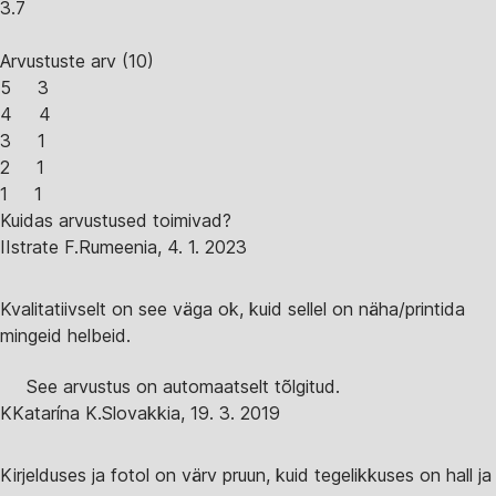
3.7
Arvustuste arv
(
10
)
5
3
4
4
3
1
2
1
1
1
Kuidas arvustused toimivad?
I
Istrate F.
Rumeenia
,
4. 1. 2023
Kvalitatiivselt on see väga ok, kuid sellel on näha/printida
mingeid helbeid.
See arvustus on automaatselt tõlgitud.
K
Katarína K.
Slovakkia
,
19. 3. 2019
Kirjelduses ja fotol on värv pruun, kuid tegelikkuses on hall ja