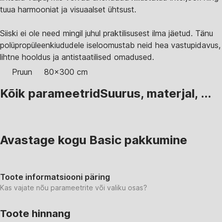
tuua harmooniat ja visuaalset ühtsust.
Siiski ei ole need mingil juhul praktilisusest ilma jäetud. Tänu
polüpropüleenkiududele iseloomustab neid hea vastupidavus,
lihtne hooldus ja antistaatilised omadused.
Pruun
80x300 cm
Kõik parameetrid
Suurus, materjal, ...
Avastage kogu Basic pakkumine
Toote informatsiooni päring
Kas vajate nõu parameetrite või valiku osas?
Toote hinnang