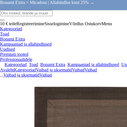
Bonami Extra × Micadoni |
Allahindlus kuni 25% →
10 € teile
Registreerimine
Sisselogimine
Võrdlus
Ostukorv
Menu
Kategooriad
Toad
Bonami Extra
Kampaaniad ja allahindlused
Uudised
Premium tooted
Professionaalidele
Kategooriad
Toad
Bonami Extra
Kampaaniad ja allahindlused
Uu
Avaleht
Kategooriad
Vaibad ja uksematid
Vaibad
Vaibad
...
Vaibad ja uksematid
Vaibad