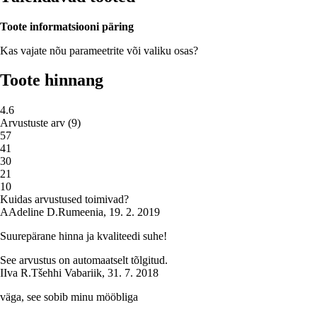
Toote informatsiooni päring
Kas vajate nõu parameetrite või valiku osas?
Toote hinnang
4.6
Arvustuste arv
(
9
)
5
7
4
1
3
0
2
1
1
0
Kuidas arvustused toimivad?
A
Adeline D.
Rumeenia
,
19. 2. 2019
Suurepärane hinna ja kvaliteedi suhe!
See arvustus on automaatselt tõlgitud.
I
Iva R.
Tšehhi Vabariik
,
31. 7. 2018
väga, see sobib minu mööbliga