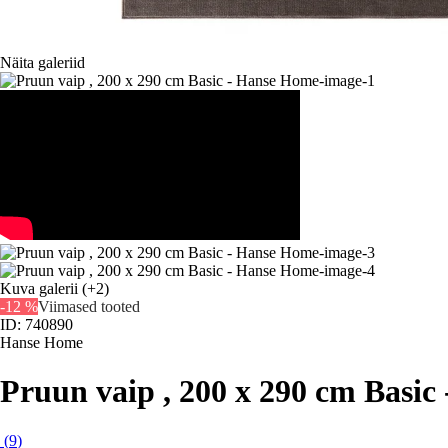
Näita galeriid
Kuva galerii
(+2)
-12 %
Viimased tooted
ID: 740890
Hanse Home
Pruun vaip , 200 x 290 cm Basi
(
9
)