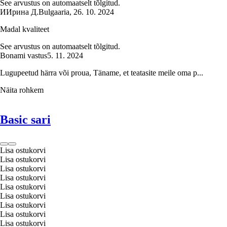
See arvustus on automaatselt tõlgitud.
И
Ирина Д.
Bulgaaria
,
26. 10. 2024
Madal kvaliteet
See arvustus on automaatselt tõlgitud.
Bonami vastus
5. 11. 2024
Lugupeetud härra või proua, Täname, et teatasite meile oma p...
Näita rohkem
Basic sari
Lisa ostukorvi
Lisa ostukorvi
Lisa ostukorvi
Lisa ostukorvi
Lisa ostukorvi
Lisa ostukorvi
Lisa ostukorvi
Lisa ostukorvi
Lisa ostukorvi