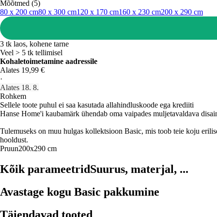
Mõõtmed (5)
80 x 200 cm
80 x 300 cm
120 x 170 cm
160 x 230 cm
200 x 290 cm
3 tk laos, kohene tarne
Veel > 5 tk tellimisel
Kohaletoimetamine aadressile
Alates 19,99 €
·
Alates 18. 8.
Rohkem
Sellele toote puhul ei saa kasutada allahindluskoode ega krediiti
Hanse Home'i kaubamärk ühendab oma vaipades muljetavaldava disaini 
Tulemuseks on muu hulgas kollektsioon Basic, mis toob teie koju erili
hooldust.
Pruun
200x290 cm
Kõik parameetrid
Suurus, materjal, ...
Avastage kogu Basic pakkumine
Täiendavad tooted