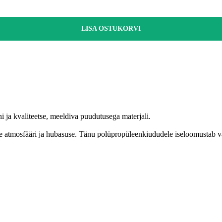
LISA OSTUKORVI
ja kvaliteetse, meeldiva puudutusega materjali.
se atmosfääri ja hubasuse. Tänu polüpropüleenkiududele iseloomustab va