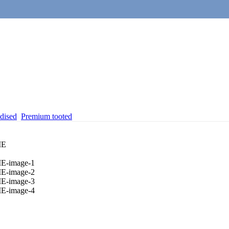
dised
Premium tooted