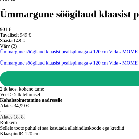
Ümmargune söögilaud klaasist 
901 €
Tavaliselt 949 €
Säästad 48 €
Värv (2)
Ümmargune söögilaud klaasist pealispinnaga ø 120 cm Vida - MOME
Ümmargune söögilaud klaasist pealispinnaga ø 120 cm Vida - MOME
2 tk laos, kohene tarne
Veel > 5 tk tellimisel
Kohaletoimetamine aadressile
Alates 34,99 €
·
Alates 18. 8.
Rohkem
Sellele toote puhul ei saa kasutada allahindluskoode ega krediiti
Klaaspind
Ø 120 cm