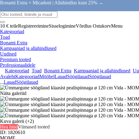
Bonami Extra × Micadoni |
Allahindlus kuni 25% →
10 € teile
Registreerimine
Sisselogimine
Võrdlus
Ostukorv
Menu
Kategooriad
Toad
Bonami Extra
Kampaaniad ja allahindlused
Uudised
Premium tooted
Professionaalidele
Kategooriad
Toad
Bonami Extra
Kampaaniad ja allahindlused
Uu
Avaleht
Kategooriad
Mööbel
Lauad
Söögilauad
Söögilauad
...
Lauad
Söögilauad
Näita galeriid
Kuva galerii
(+2)
Hea hind
Viimased tooted
ID: 1820610
MOME