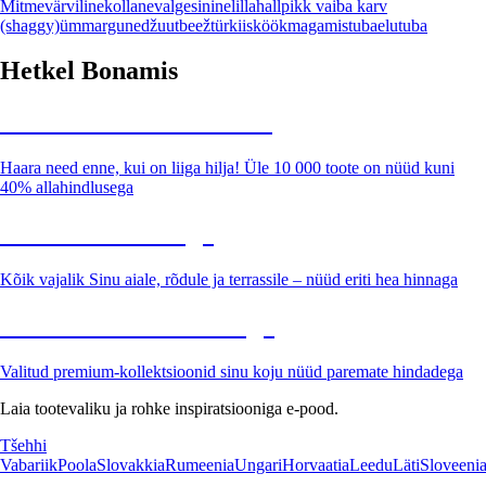
Mitmevärviline
kollane
valge
sinine
lilla
hall
pikk vaiba karv
(shaggy)
ümmargune
džuut
beež
türkiis
köök
magamistuba
elutuba
Hetkel Bonamis
Summer Sale kuni -40%
Haara need enne, kui on liiga hilja! Üle 10 000 toote on nüüd kuni
40% allahindlusega
Aed soodushinnaga
Kõik vajalik Sinu aiale, rõdule ja terrassile – nüüd eriti hea hinnaga
Premium soodushinnaga
Valitud premium-kollektsioonid sinu koju nüüd paremate hindadega
Laia tootevaliku ja rohke inspiratsiooniga e-pood.
Tšehhi
Vabariik
Poola
Slovakkia
Rumeenia
Ungari
Horvaatia
Leedu
Läti
Sloveeni