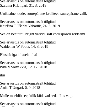
See arvustus on automaatselt tõlgitud.
Szabina K.
Ungari
,
31. 3. 2019
Unikaalne toode, suurepärane kvaliteet, suurepärane valik
See arvustus on automaatselt tõlgitud.
Kateřina T.
Tšehhi Vabariik
,
24. 3. 2019
See on beautiful.bright värvid, soft.corresponds reklaami.
See arvustus on automaatselt tõlgitud.
Waldemar W.
Poola
,
14. 3. 2019
Elustab iga tuba/elutuba!
See arvustus on automaatselt tõlgitud.
Ivka V.
Slovakkia
,
12. 12. 2018
ilus
See arvustus on automaatselt tõlgitud.
Anita T.
Ungari
,
6. 9. 2018
Mulle meeldib see, kõik kiidavad seda. Ilus vaip.
See arvustus on automaatselt tõlgitud.