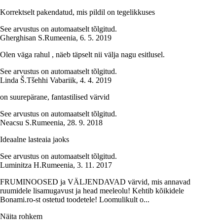
Korrektselt pakendatud, mis pildil on tegelikkuses
See arvustus on automaatselt tõlgitud.
Gherghisan S.
Rumeenia
,
6. 5. 2019
Olen väga rahul , näeb täpselt nii välja nagu esitlusel.
See arvustus on automaatselt tõlgitud.
Linda Š.
Tšehhi Vabariik
,
4. 4. 2019
on suurepärane, fantastilised värvid
See arvustus on automaatselt tõlgitud.
Neacsu S.
Rumeenia
,
28. 9. 2018
Ideaalne lasteaia jaoks
See arvustus on automaatselt tõlgitud.
Luminitza H.
Rumeenia
,
3. 11. 2017
FRUMINOOSED ja VÄLJENDAVAD värvid, mis annavad
ruumidele lisamugavust ja head meeleolu! Kehtib kõikidele
Bonami.ro-st ostetud toodetele! Loomulikult o...
Näita rohkem