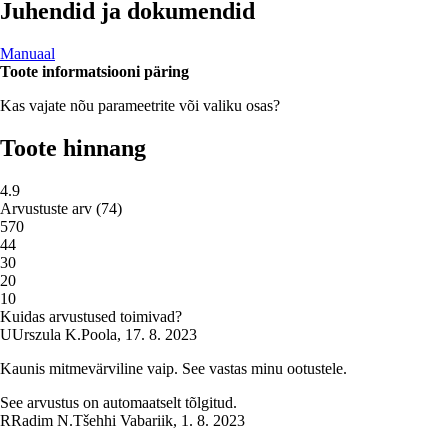
Juhendid ja dokumendid
Manuaal
Toote informatsiooni päring
Kas vajate nõu parameetrite või valiku osas?
Toote hinnang
4.9
Arvustuste arv
(
74
)
5
70
4
4
3
0
2
0
1
0
Kuidas arvustused toimivad?
U
Urszula K.
Poola
,
17. 8. 2023
Kaunis mitmevärviline vaip. See vastas minu ootustele.
See arvustus on automaatselt tõlgitud.
R
Radim N.
Tšehhi Vabariik
,
1. 8. 2023