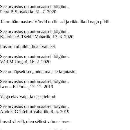
See arvustus on automaatselt tõlgitud.
Petra B.
Slovakkia
,
31. 7. 2020
Ta on hämmastav. Värvid on ilusad ja rikkalikud nagu pildil.
See arvustus on automaatselt tõlgitud.
Katerina A.
Tšehhi Vabariik
,
17. 3. 2020
Ilusam kui pildil, hea kvaliteet.
See arvustus on automaatselt tõlgitud.
Vári M.
Ungari
,
16. 2. 2020
See on täpselt see, mida ma ette kujutasin.
See arvustus on automaatselt tõlgitud.
Iwona R.
Poola
,
17. 12. 2019
Väga elav vaip, kenasti tehtud
See arvustus on automaatselt tõlgitud.
Andrea G.
Tšehhi Vabariik
,
9. 5. 2019
Ilusad värvid, olen sellest vaimustuses.