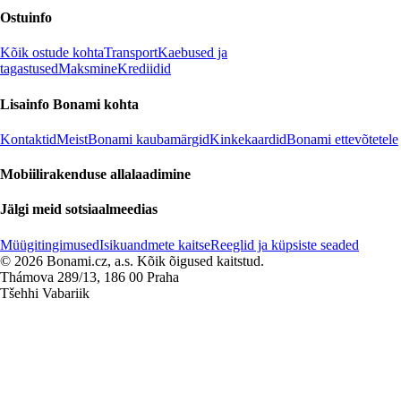
Ostuinfo
Kõik ostude kohta
Transport
Kaebused ja
tagastused
Maksmine
Krediidid
Lisainfo Bonami kohta
Kontaktid
Meist
Bonami kaubamärgid
Kinkekaardid
Bonami ettevõtetele
Mobiilirakenduse allalaadimine
Jälgi meid sotsiaalmeedias
Müügitingimused
Isikuandmete kaitse
Reeglid ja küpsiste seaded
© 2026 Bonami.cz, a.s. Kõik õigused kaitstud.
Thámova 289/13, 186 00 Praha
Tšehhi Vabariik