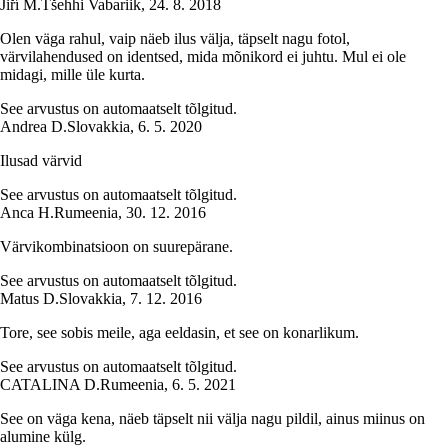
Jiří M.
Tšehhi Vabariik
,
24. 8. 2018
Olen väga rahul, vaip näeb ilus välja, täpselt nagu fotol,
värvilahendused on identsed, mida mõnikord ei juhtu. Mul ei ole
midagi, mille üle kurta.
See arvustus on automaatselt tõlgitud.
Andrea D.
Slovakkia
,
6. 5. 2020
Ilusad värvid
See arvustus on automaatselt tõlgitud.
Anca H.
Rumeenia
,
30. 12. 2016
Värvikombinatsioon on suurepärane.
See arvustus on automaatselt tõlgitud.
Matus D.
Slovakkia
,
7. 12. 2016
Tore, see sobis meile, aga eeldasin, et see on konarlikum.
See arvustus on automaatselt tõlgitud.
CATALINA D.
Rumeenia
,
6. 5. 2021
See on väga kena, näeb täpselt nii välja nagu pildil, ainus miinus on
alumine külg.