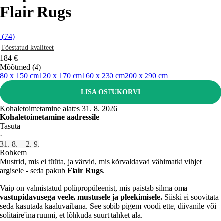
Flair Rugs
(
74
)
Tõestatud kvaliteet
184 €
Mõõtmed (4)
80 x 150 cm
120 x 170 cm
160 x 230 cm
200 x 290 cm
LISA OSTUKORVI
Kohaletoimetamine alates 31. 8. 2026
Kohaletoimetamine aadressile
Tasuta
·
31. 8. – 2. 9.
Rohkem
Mustrid, mis ei tüüta, ja värvid, mis kõrvaldavad vähimatki vihjet
argisele - seda pakub
Flair Rugs
.
Vaip on valmistatud polüpropüleenist, mis paistab silma oma
vastupidavusega veele, mustusele ja pleekimisele.
Siiski ei soovitata
seda kasutada kaaluvaibana. See sobib pigem voodi ette, diivanile või
solitaire'ina ruumi, et lõhkuda suurt tahket ala.