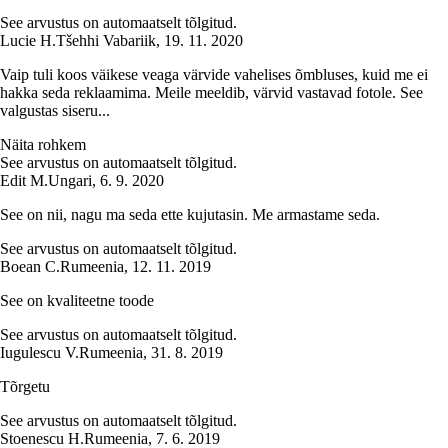
See arvustus on automaatselt tõlgitud.
Lucie H.
Tšehhi Vabariik
,
19. 11. 2020
Vaip tuli koos väikese veaga värvide vahelises õmbluses, kuid me ei
hakka seda reklaamima. Meile meeldib, värvid vastavad fotole. See
valgustas siseru...
Näita rohkem
See arvustus on automaatselt tõlgitud.
Edit M.
Ungari
,
6. 9. 2020
See on nii, nagu ma seda ette kujutasin. Me armastame seda.
See arvustus on automaatselt tõlgitud.
Boean C.
Rumeenia
,
12. 11. 2019
See on kvaliteetne toode
See arvustus on automaatselt tõlgitud.
Iugulescu V.
Rumeenia
,
31. 8. 2019
Tõrgetu
See arvustus on automaatselt tõlgitud.
Stoenescu H.
Rumeenia
,
7. 6. 2019