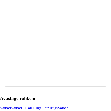
LISA OSTUKORVI
LISA OSTUKORVI
Avastage rohkem
Vaibad
Vaibad · Flair Rugs
Flair Rugs
Vaibad ·