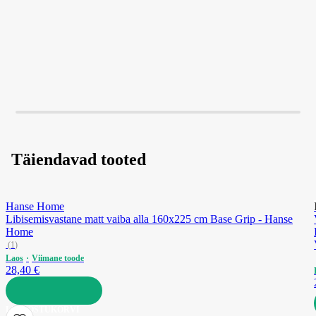
LISA OSTUKORVI
LISA OSTUKORVI
Täiendavad tooted
Hanse Home
Libisemisvastane matt vaiba alla 160x225 cm Base Grip - Hanse
Home
(
1
)
Laos
Viimane toode
28,40 €
LISA OSTUKORVI