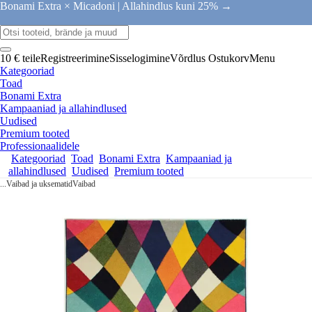
Bonami Extra × Micadoni |
Allahindlus kuni 25% →
10 € teile
Registreerimine
Sisselogimine
Võrdlus
Ostukorv
Menu
Kategooriad
Toad
Bonami Extra
Kampaaniad ja allahindlused
Uudised
Premium tooted
Professionaalidele
Kategooriad
Toad
Bonami Extra
Kampaaniad ja
allahindlused
Uudised
Premium tooted
...
Vaibad ja uksematid
Vaibad