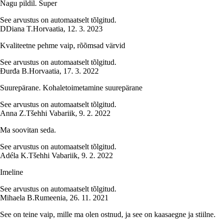
Nagu pildil. Super
See arvustus on automaatselt tõlgitud.
D
Diana T.
Horvaatia
,
12. 3. 2023
Kvaliteetne pehme vaip, rõõmsad värvid
See arvustus on automaatselt tõlgitud.
Đurđa B.
Horvaatia
,
17. 3. 2022
Suurepärane. Kohaletoimetamine suurepärane
See arvustus on automaatselt tõlgitud.
Anna Z.
Tšehhi Vabariik
,
9. 2. 2022
Ma soovitan seda.
See arvustus on automaatselt tõlgitud.
Adéla K.
Tšehhi Vabariik
,
9. 2. 2022
Imeline
See arvustus on automaatselt tõlgitud.
Mihaela B.
Rumeenia
,
26. 11. 2021
See on teine vaip, mille ma olen ostnud, ja see on kaasaegne ja stiilne.