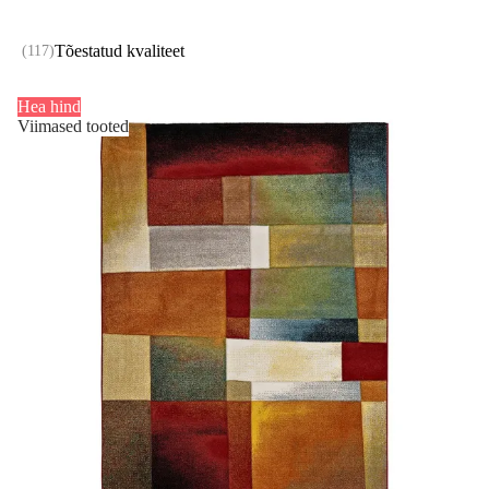
Tõestatud kvaliteet
(
117
)
Hea hind
Viimased tooted