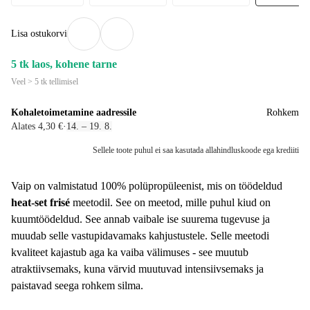
Lisa ostukorvi
5 tk laos, kohene tarne
Veel > 5 tk tellimisel
Kohaletoimetamine aadressile
Rohkem
Alates 4,30 €
·
14. – 19. 8.
Sellele toote puhul ei saa kasutada allahindluskoode ega krediiti
Vaip on valmistatud 100% polüpropüleenist, mis on töödeldud
heat-set frisé
meetodil. See on meetod, mille puhul kiud on
kuumtöödeldud. See annab vaibale ise suurema tugevuse ja
muudab selle vastupidavamaks kahjustustele. Selle meetodi
kvaliteet kajastub aga ka vaiba välimuses - see muutub
atraktiivsemaks, kuna värvid muutuvad intensiivsemaks ja
paistavad seega rohkem silma.