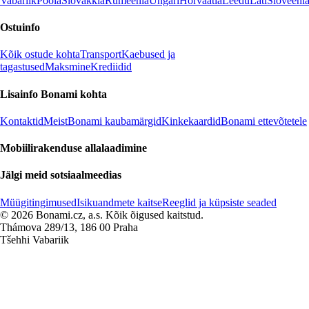
Vabariik
Poola
Slovakkia
Rumeenia
Ungari
Horvaatia
Leedu
Läti
Sloveeni
Ostuinfo
Kõik ostude kohta
Transport
Kaebused ja
tagastused
Maksmine
Krediidid
Lisainfo Bonami kohta
Kontaktid
Meist
Bonami kaubamärgid
Kinkekaardid
Bonami ettevõtetele
Mobiilirakenduse allalaadimine
Jälgi meid sotsiaalmeedias
Müügitingimused
Isikuandmete kaitse
Reeglid ja küpsiste seaded
© 2026 Bonami.cz, a.s. Kõik õigused kaitstud.
Thámova 289/13, 186 00 Praha
Tšehhi Vabariik