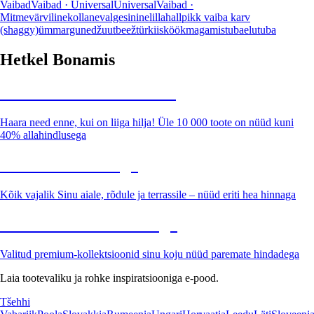
Vaibad
Vaibad · Universal
Universal
Vaibad ·
Mitmevärviline
kollane
valge
sinine
lilla
hall
pikk vaiba karv
(shaggy)
ümmargune
džuut
beež
türkiis
köök
magamistuba
elutuba
Hetkel Bonamis
Summer Sale kuni -40%
Haara need enne, kui on liiga hilja! Üle 10 000 toote on nüüd kuni
40% allahindlusega
Aed soodushinnaga
Kõik vajalik Sinu aiale, rõdule ja terrassile – nüüd eriti hea hinnaga
Premium soodushinnaga
Valitud premium-kollektsioonid sinu koju nüüd paremate hindadega
Laia tootevaliku ja rohke inspiratsiooniga e-pood.
Tšehhi