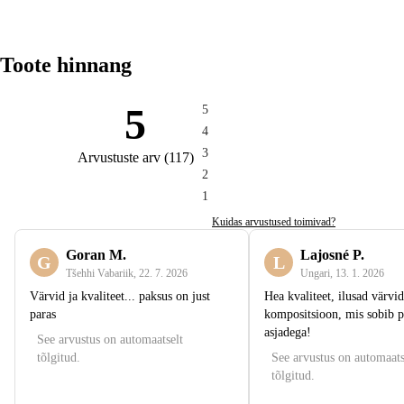
Toote hinnang
5
5
4
3
Arvustuste arv
(
117
)
2
1
Kuidas arvustused toimivad?
Goran M.
Lajosné P.
G
L
Tšehhi Vabariik
,
22. 7. 2026
Ungari
,
13. 1. 2026
Värvid ja kvaliteet... paksus on just
Hea kvaliteet, ilusad värvid
paras
kompositsioon, mis sobib p
asjadega!
See arvustus on automaatselt
tõlgitud.
See arvustus on automaats
tõlgitud.