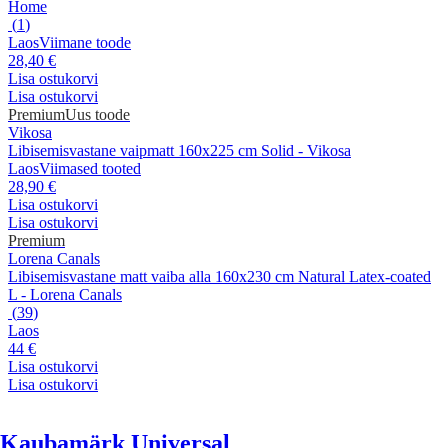
Home
(
1
)
Laos
Viimane toode
28,40 €
Lisa ostukorvi
Lisa ostukorvi
Premium
Uus toode
Vikosa
Libisemisvastane vaipmatt 160x225 cm Solid - Vikosa
Laos
Viimased tooted
28,90 €
Lisa ostukorvi
Lisa ostukorvi
Premium
Lorena Canals
Libisemisvastane matt vaiba alla 160x230 cm Natural Latex-coated
L - Lorena Canals
(
39
)
Laos
44 €
Lisa ostukorvi
Lisa ostukorvi
Kaubamärk Universal