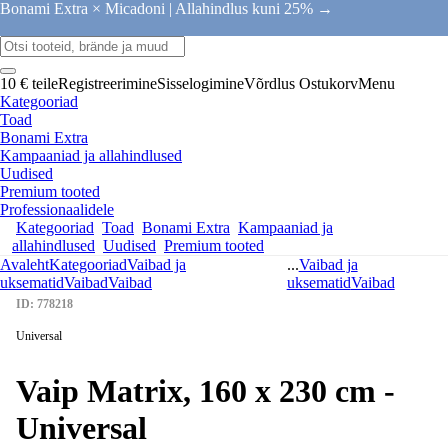
Bonami Extra × Micadoni |
Allahindlus kuni 25% →
10 € teile
Registreerimine
Sisselogimine
Võrdlus
Ostukorv
Menu
Kategooriad
Toad
Bonami Extra
Kampaaniad ja allahindlused
Uudised
Premium tooted
Professionaalidele
Kategooriad
Toad
Bonami Extra
Kampaaniad ja
allahindlused
Uudised
Premium tooted
Avaleht
Kategooriad
Vaibad ja
...
Vaibad ja
uksematid
Vaibad
Vaibad
uksematid
Vaibad
ID: 778218
Universal
Vaip Matrix, 160 x 230 cm -
Universal