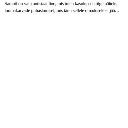
Samuti on vaip antistaatiline, mis tuleb kasuks eelkõige näiteks
loomakarvade puhastamisel, mis tänu sellele omadusele ei jää
vaibakiudududesse kinni.