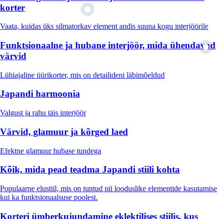
korter
Vaata, kuidas üks silmatorkav element andis suuna kogu interjöörile
Funktsionaalne ja hubane interjöör, mida ühendavad
värvid
Lühiajaline üürikorter, mis on detailideni läbimõeldud
Japandi harmoonia
Valgust ja rahu täis interjöör
Värvid, glamuur ja kõrged laed
Efektne glamuur hubase tundega
Kõik, mida pead teadma Japandi stiili kohta
Populaarne elustiil, mis on tuntud nii looduslike elementide kasutamise
kui ka funktsionaalsuse poolest.
Korteri ümberkujundamine eklektilises stiilis, kus