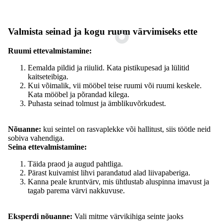
Valmista seinad ja kogu ruum värvimiseks ette
Ruumi ettevalmistamine:
Eemalda pildid ja riiulid. Kata pistikupesad ja lülitid
kaitseteibiga.
Kui võimalik, vii mööbel teise ruumi või ruumi keskele.
Kata mööbel ja põrandad kilega.
Puhasta seinad tolmust ja ämblikuvõrkudest.
Nõuanne:
kui seintel on rasvaplekke või hallitust, siis töötle neid
sobiva vahendiga.
Seina ettevalmistamine:
Täida praod ja augud pahtliga.
Pärast kuivamist lihvi parandatud alad liivapaberiga.
Kanna peale kruntvärv, mis ühtlustab aluspinna imavust ja
tagab parema värvi nakkuvuse.
Eksperdi nõuanne:
Vali mitme värvikihiga seinte jaoks