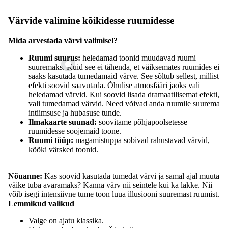
Värvide valimine kõikidesse ruumidesse
Mida arvestada värvi valimisel?
Ruumi suurus:
heledamad toonid muudavad ruumi
suuremaks. Kuid see ei tähenda, et väiksemates ruumides ei
saaks kasutada tumedamaid värve. See sõltub sellest, millist
efekti soovid saavutada. Õhulise atmosfääri jaoks vali
heledamad värvid. Kui soovid lisada dramaatilisemat efekti,
vali tumedamad värvid. Need võivad anda ruumile suurema
intiimsuse ja hubasuse tunde.
Ilmakaarte suunad:
soovitame põhjapoolsetesse
ruumidesse soojemaid toone.
Ruumi tüüp:
magamistuppa sobivad rahustavad värvid,
kööki värsked toonid.
Nõuanne:
Kas soovid kasutada tumedat värvi ja samal ajal muuta
väike tuba avaramaks? Kanna värv nii seintele kui ka lakke. Nii
võib isegi intensiivne tume toon luua illusiooni suuremast ruumist.
Lemmikud valikud
Valge on ajatu klassika.