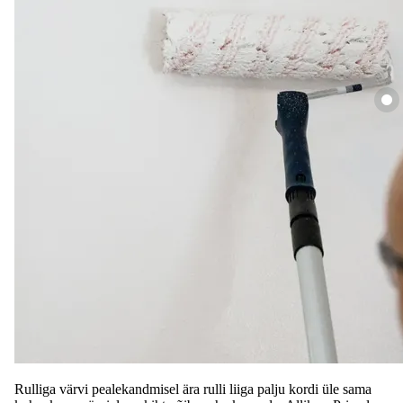
Rulliga värvi pealekandmisel ära rulli liiga palju kordi üle sama