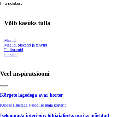
Lisa ostukorvi
Võib kasuks tulla
Maalid
Maalid, plakatid ja tahvlid
Pildiraamid
Plakatid
Veel inspiratsiooni
Kõrgete lagedega avar korter
Kuidas sisustada ajaloolise maja korterit
Iseloomuga interjöör: lühiajaliseks üüriks mõeldud