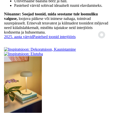
Universaalse baasina beež ja hall.
Pastelsed värvid sobivad ideaalselt ruumi elavdamiseks.
Nõuanne:
Soojad toonid, mida seostame tule loomuliku
valguse,
loojuva päikese või inimese nahaga, toimivad
suurepäraselt. Erinevalt teravatest ja külmadest toonidest mõjuvad
need külalislahkemalt, mistõttu tajutakse neid interjööris
kodusema ja hubasemana.
2025. aasta värvid
Pastelsed toonid interjööris