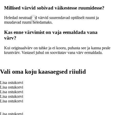
Millised värvid sobivad väikestesse ruumidesse?
Heledad neutraalsed värvid suurendavad optiliselt ruumi ja
muudavad ruumi heledamaks.
Kas enne värvimist on vaja eemaldada vana
värv?
Kui originaalvärv on tahke ja ei kooru, puhasta see ja kanna peale
kruntvärv. Vastasel juhul on soovitatav vana värv eemaldada.
Vali oma koju kaasaegsed riiulid
Lisa ostukorvi
Lisa ostukorvi
Lisa ostukorvi
Lisa ostukorvi
Lisa ostukorvi
Lisa ostukorvi