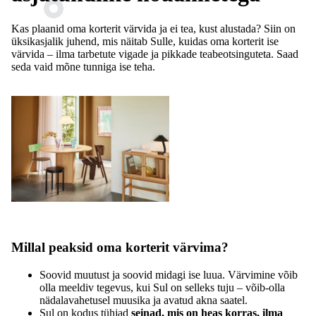
Kas plaanid oma korterit värvida ja ei tea, kust alustada? Siin on
üksikasjalik juhend, mis näitab Sulle, kuidas oma korterit ise
värvida – ilma tarbetute vigade ja pikkade teabeotsinguteta. Saad
seda vaid mõne tunniga ise teha.
Millal peaksid oma korterit värvima?
Soovid muutust ja soovid midagi ise luua. Värvimine võib
olla meeldiv tegevus, kui Sul on selleks tuju – võib-olla
nädalavahetusel muusika ja avatud akna saatel.
Sul on kodus tühjad
seinad, mis on heas korras, ilma