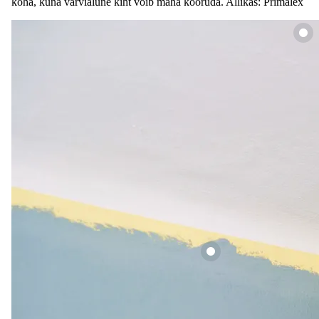
koha, kuna värvialune kiht võib maha kooruda. Allikas: Primalex