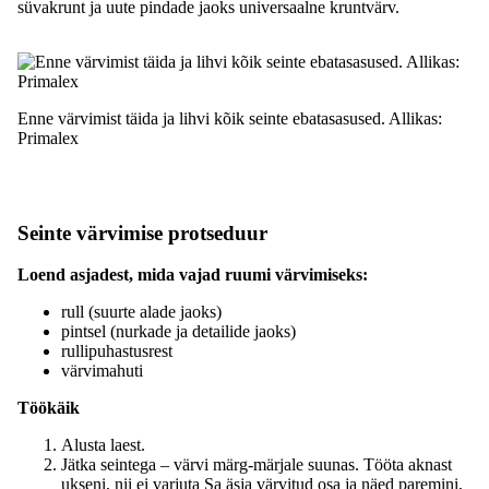
süvakrunt ja uute pindade jaoks universaalne kruntvärv.
Enne värvimist täida ja lihvi kõik seinte ebatasasused. Allikas:
Primalex
Seinte värvimise protseduur
Loend asjadest, mida vajad ruumi värvimiseks:
rull (suurte alade jaoks)
pintsel (nurkade ja detailide jaoks)
rullipuhastusrest
värvimahuti
Töökäik
Alusta laest.
Jätka seintega – värvi märg-märjale suunas. Tööta aknast
ukseni, nii ei varjuta Sa äsja värvitud osa ja näed paremini,