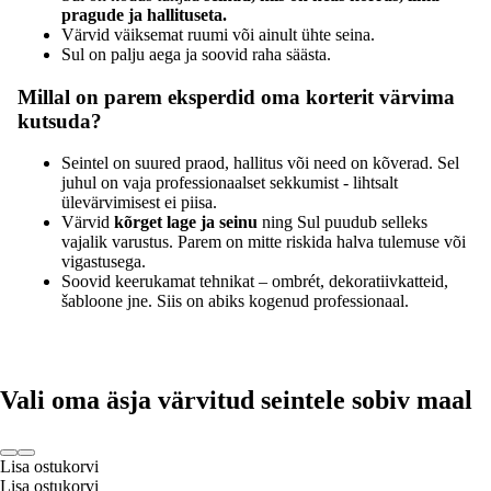
pragude ja hallituseta.
Värvid väiksemat ruumi või ainult ühte seina.
Sul on palju aega ja soovid raha säästa.
Millal on parem eksperdid oma korterit värvima
kutsuda?
Seintel on suured praod, hallitus või need on kõverad. Sel
juhul on vaja professionaalset sekkumist - lihtsalt
ülevärvimisest ei piisa.
Värvid
kõrget lage ja seinu
ning Sul puudub selleks
vajalik varustus. Parem on mitte riskida halva tulemuse või
vigastusega.
Soovid keerukamat tehnikat – ombrét, dekoratiivkatteid,
šabloone jne. Siis on abiks kogenud professionaal.
Vali oma äsja värvitud seintele sobiv maal
Lisa ostukorvi
Lisa ostukorvi