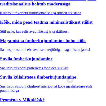
traditsionaalsus kohtub modernsega
Kuidas üürikorterit funktsionaalselt ja stiilselt sisustada
Kõik, mida pead teadma minimalistlikust stiilist
Stiil neile, kes eelistavad lihtsust ja praktilisust
Magamistoa ümberkujundamine boho stiilis
Saa inspiratsiooni ebatavalise interjööriga magamistoa jaoks!
Suvila ümberkujundamine
Saa inspiratsiooni pastelsetes toonides suvilast
Suvila külalistetoa ümberkujundamine
Saa inspiratsiooni õhulisest interjöörist koos maalähedase stiili
puudutusega
Proměna v Mikulášské