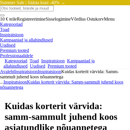
Summer Sale |
Säästa kuni -40% →
10 € teile
Registreerimine
Sisselogimine
Võrdlus
Ostukorv
Menu
Kategooriad
Toad
Inspiratsioon
Kampaaniad ja allahindlused
Uudised
Premium tooted
Professionaalidele
Kategooriad
Toad
Inspiratsioon
Kampaaniad ja
allahindlused
Uudised
Premium tooted
Avaleht
Inspiratsioon
Inspiratsioon
Kuidas korterit värvida: Samm-
sammult juhend koos nõuannetega
...
Inspiratsioon
Kuidas korterit värvida: Samm-sammult juhend koos
nõuannetega
Kuidas korterit värvida:
samm-sammult juhend koos
asjatundlike nõuannetega