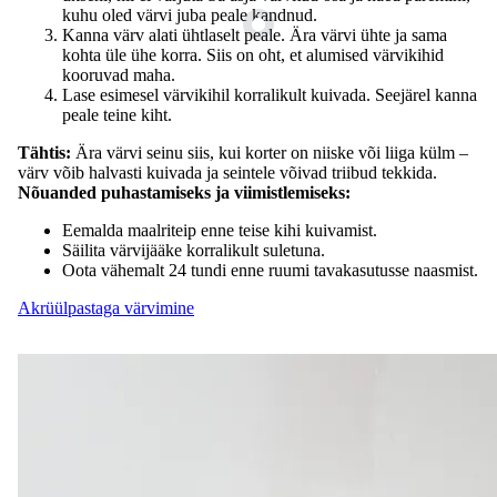
kuhu oled värvi juba peale kandnud.
Kanna värv alati ühtlaselt peale. Ära värvi ühte ja sama
kohta üle ühe korra. Siis on oht, et alumised värvikihid
kooruvad maha.
Lase esimesel värvikihil korralikult kuivada. Seejärel kanna
peale teine ​​kiht.
Tähtis:
Ära värvi seinu siis, kui korter on niiske või liiga külm –
värv võib halvasti kuivada ja seintele võivad triibud tekkida.
Nõuanded puhastamiseks ja viimistlemiseks:
Eemalda maalriteip enne teise kihi kuivamist.
Säilita värvijääke korralikult suletuna.
Oota vähemalt 24 tundi enne ruumi tavakasutusse naasmist.
Akrüülpastaga värvimine