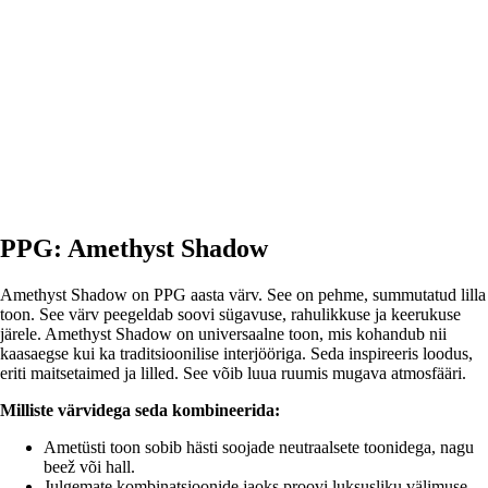
LISA OSTUKORVI
PPG: Amethyst Shadow
Amethyst Shadow on PPG aasta värv. See on pehme, summutatud lilla
toon. See värv peegeldab soovi sügavuse, rahulikkuse ja keerukuse
järele. Amethyst Shadow on universaalne toon, mis kohandub nii
kaasaegse kui ka traditsioonilise interjööriga. Seda inspireeris loodus,
eriti maitsetaimed ja lilled. See võib luua ruumis mugava atmosfääri.
Milliste värvidega seda kombineerida:
Ametüsti toon sobib hästi soojade neutraalsete toonidega, nagu
beež või hall.
Julgemate kombinatsioonide jaoks proovi luksusliku välimuse