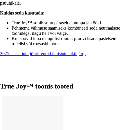
psüühikale.
Kuidas seda kasutada:
True Joy™ sobib suurepäraselt elutuppa ja kööki.
Pehmema välimuse saamiseks kombineeri seda neutraalsete
toonidega, nagu hall või valge.
Kui soovid luua mängulist ruumi, proovi lisada pastelseid
rohelisi või roosasid toone.
2025. aasta interjööritrendid tehisintellekti järgi
True Joy™ toonis tooted