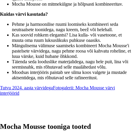
Mocha Mousse on mitmekülgne ja hõlpsasti kombineeritav.
Kuidas värvi kasutada?
Pehme ja harmoonilise ruumi loomiseks kombineeri seda
neutraalsete toonidega, nagu kreem, beež või helehall.
Kas soovid rohkem elegantsi? Lisa kulla- või vasetoone, et
muuta oma ruum luksuslikuks puhkuse oaasiks.
Mängulisema välimuse saamiseks kombineeri Mocha Mousse'i
pastelsete värvidega, nagu pehme roosa või kahvatu roheline, et
luua värske, kuid hubane õhkkond.
Täienda seda looduslike materjalidega, nagu hele puit, lina või
seemisnahk, mis rõhutavad selle maalähedast võlu.
Moodsas interjööris paistab see silma koos valgete ja mustade
aktsentidega, mis rõhutavad selle rafineeritust.
Tutvu 2024. aasta värvidega
Fotogalerii: Mocha Mousse värvi
interjöörid
Mocha Mousse tooniga tooted