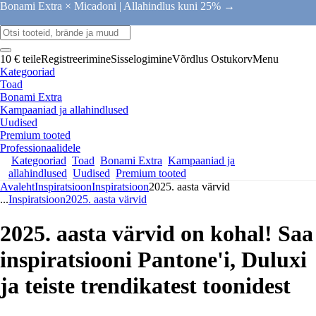
Bonami Extra × Micadoni |
Allahindlus kuni 25% →
10 € teile
Registreerimine
Sisselogimine
Võrdlus
Ostukorv
Menu
Kategooriad
Toad
Bonami Extra
Kampaaniad ja allahindlused
Uudised
Premium tooted
Professionaalidele
Kategooriad
Toad
Bonami Extra
Kampaaniad ja
allahindlused
Uudised
Premium tooted
Avaleht
Inspiratsioon
Inspiratsioon
2025. aasta värvid
...
Inspiratsioon
2025. aasta värvid
2025. aasta värvid on kohal! Saa
inspiratsiooni Pantone'i, Duluxi
ja teiste trendikatest toonidest