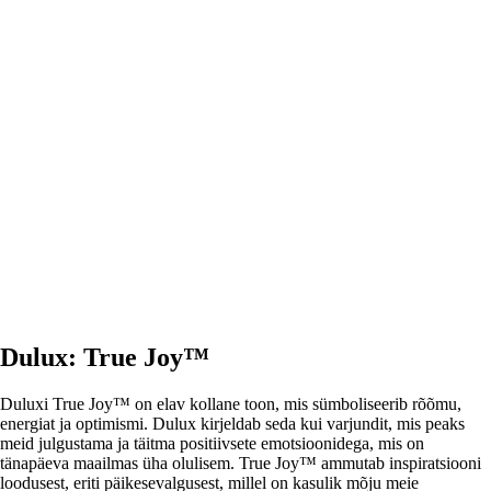
LISA OSTUKORVI
Dulux: True Joy™
Duluxi True Joy™ on elav kollane toon, mis sümboliseerib rõõmu,
energiat ja optimismi. Dulux kirjeldab seda kui varjundit, mis peaks
meid julgustama ja täitma positiivsete emotsioonidega, mis on
tänapäeva maailmas üha olulisem. True Joy™ ammutab inspiratsiooni
loodusest, eriti päikesevalgusest, millel on kasulik mõju meie