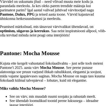
Värvidel on uskumatu jõud – need võivad muuta meie kodu ja
parandada meeleolu. Ja kes oleks parem trendide määraja kui
parimatest parim? Igal aastal valivad juhtivad värvitootjad nagu
Pantone, Dulux, PPG
ja teised aasta toone. Värvid kajastavad
ühiskonna hetkesuundumusi ja meeleolu.
Peamised märksõnad, mis tänavust värvivalikut ühendavad, on
optimism, sügavus ja keerukus
. Saa neist inspiratsiooni allpool, võib-
olla tervitad mõnda neist peagi oma interjööris!
Pantone: Mocha Mousse
Kujuta ette kergelt vahustatud šokolaadivahtu – just selle toob meieni
Pantone'i 2025. aasta värv
Mocha Mousse
. See peene punase
alatooniga soe pruun varjund õhkab rahulikkust, elegantsi ja soojust,
mida vajame igapäevases saginas. Mocha Mousse on nagu tass kuuma
šokolaadi külmal talvepäeval – lohutav, kuid nii elegantne.
Miks valida Mocha Mousse?
See on värv, mis muudab ruumi soojaks ja rahustab meelt.
See ühendab loomulikud toonid peene luksusega – ideaalne
igasse interjööri.