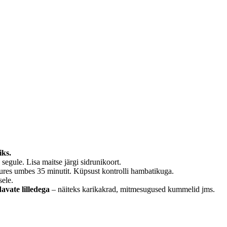
iks.
segule. Lisa maitse järgi sidrunikoort.
ures umbes 35 minutit. Küpsust kontrolli hambatikuga.
sele.
avate lilledega
– näiteks karikakrad, mitmesugused kummelid jms.