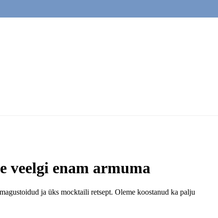
sse veelgi enam armuma
 magustoidud ja üks mocktaili retsept. Oleme koostanud ka palju