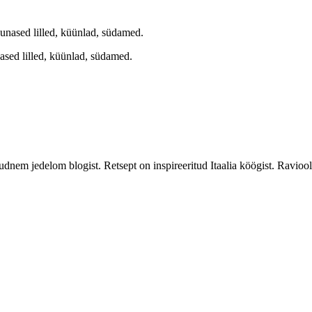
nased lilled, küünlad, südamed.
m jedelom blogist. Retsept on inspireeritud Itaalia köögist. Ravioolid