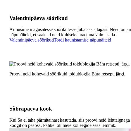
Valentinipäeva sõõrikud
Armusime magusatesse sõõrikutesse juba aasta tagasi. Need on ar
näpunäiteid, et saaksid neid kuldseks praetuna valmistada.
Valentinipäeva sõõrikud
Tordi kaunistamise näpunäiteid
Proovi neid kohevaid sõõrikuid toidublogija Bára retsepti järgi.
Sõbrapäeva kook
Kui Sa ei taha pärmitainast kasutada, siis proovi neid lehttaigna
koogil on peaosa. Pähkel oli meie kolleegide seas lemmik.