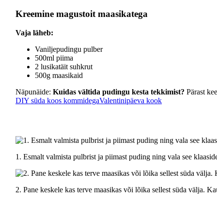
Kreemine magustoit maasikatega
Vaja läheb:
Vaniljepudingu pulber
500ml piima
2 lusikatäit suhkrut
500g maasikaid
Näpunäide:
Kuidas vältida pudingu kesta tekkimist?
Pärast kee
DIY süda koos kommidega
Valentinipäeva kook
1. Esmalt valmista pulbrist ja piimast puding ning vala see klaasid
2. Pane keskele kas terve maasikas või lõika sellest süda välja. Ka