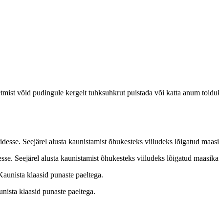
tmist võid pudingule kergelt tuhksuhkrut puistada või katta anum toidu
esse. Seejärel alusta kaunistamist õhukesteks viiludeks lõigatud maasika
unista klaasid punaste paeltega.