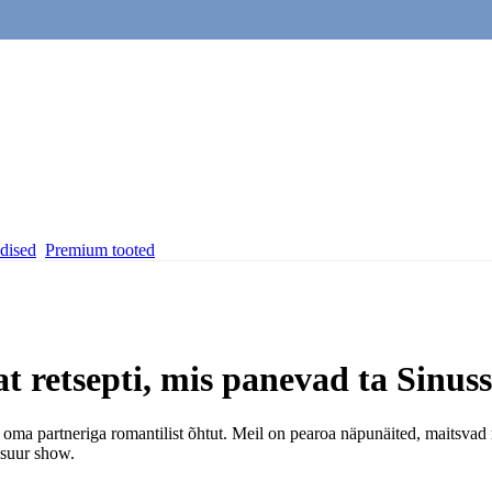
dised
Premium tooted
at retsepti, mis panevad ta Sinu
 oma partneriga romantilist õhtut. Meil on pearoa näpunäited, maitsvad
 suur show.