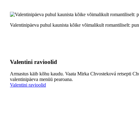
Valentinipäeva puhul kaunista kõike võimalikult romantiliselt: pu
Valentini ravioolid
Armastus käib kõhu kaudu. Vaata Mirka Chvosteková retsepti Chudne
valentinipäeva menüü pearoana.
Valentini ravioolid