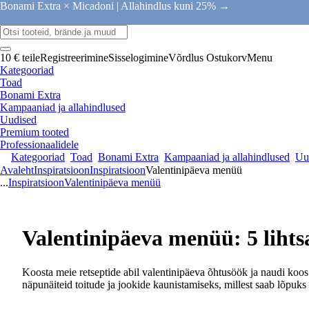
Bonami Extra × Micadoni |
Allahindlus kuni 25% →
10 € teile
Registreerimine
Sisselogimine
Võrdlus
Ostukorv
Menu
Kategooriad
Toad
Bonami Extra
Kampaaniad ja allahindlused
Uudised
Premium tooted
Professionaalidele
Kategooriad
Toad
Bonami Extra
Kampaaniad ja allahindlused
Uu
Avaleht
Inspiratsioon
Inspiratsioon
Valentinipäeva menüü
...
Inspiratsioon
Valentinipäeva menüü
Valentinipäeva menüü: 5 lihts
Koosta meie retseptide abil valentinipäeva õhtusöök ja naudi koos
näpunäiteid toitude ja jookide kaunistamiseks, millest saab lõpuks