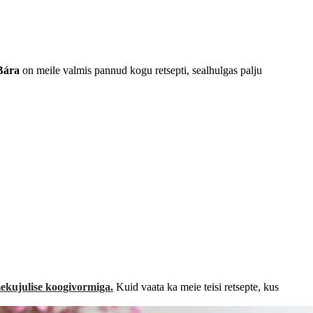
Bára
on meile valmis pannud kogu retsepti, sealhulgas palju
ekujulise koogivormiga.
Kuid vaata ka meie teisi retsepte, kus