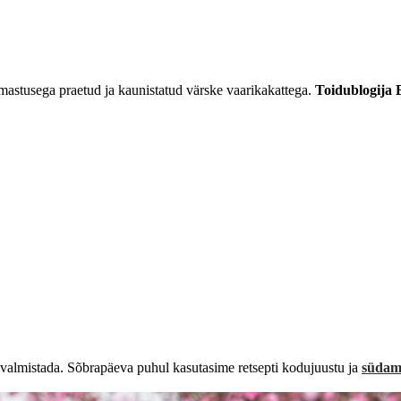
mastusega praetud ja kaunistatud värske vaarikakattega.
Toidublogija 
ga valmistada. Sõbrapäeva puhul kasutasime retsepti kodujuustu ja
südam