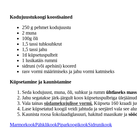
Kodujuustukoogi koostisained
250 g pehmet kodujuustu
2 muna
100g õli
1,5 tassi tuhksuhkrut
1,5 tassi jahu
1tl küpsetuspulbrit
1 lusikatäis rummi
sidruni (või apelsini) koored
rasv vormi määrimiseks ja jahu vormi katmiseks
Küpsetamine ja kaunistamine
Seda kodujuust, muna, õli, suhkur ja rumm
ühtlaseks mass
Jahu segatakse järk-järgult koos küpsetuspulbriga ülejäänud 
Vala tainas
südamekujulisse vormi.
Küpseta 160 kraadi ju
Lase küpsetatud koogil veidi jahtuda ja seejärel vala see alu
Kaunista roosa šokolaadiglasuuri, hakitud maasikate ja
sööd
Marmorkook
Pähklikook
Piparkoogikook
Sidrunikook