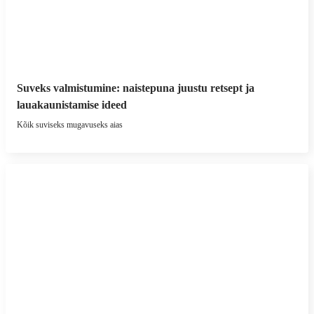
Suveks valmistumine: naistepuna juustu retsept ja
lauakaunistamise ideed
Kõik suviseks mugavuseks aias