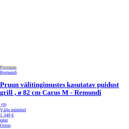
Premium
Remundi
Pruun välitingimustes kasutatav puidust
grill , ø 82 cm Carus M - Remundi
(
9
)
Välja müüdud
1 349 €
jälgi
Orion