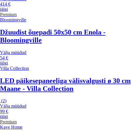
414 €
jälgi
Premium
Bloomingville
Džuudist õuepadi 50x50 cm Enola -
Bloomingville
Välja müüdud
54 €
jälgi
Villa Collection
LED päikesepaneeliga välisvalgusti ø 30 cm
Maane - Villa Collection
(
2
)
Välja müüdud
99 €
jälgi
Premium
Kave Home