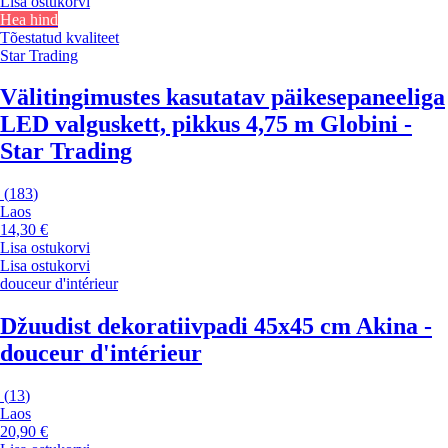
Lisa ostukorvi
Hea hind
Tõestatud kvaliteet
Star Trading
Välitingimustes kasutatav päikesepaneeliga
LED valguskett, pikkus 4,75 m Globini -
Star Trading
(
183
)
Laos
14,30 €
Lisa ostukorvi
Lisa ostukorvi
douceur d'intérieur
Džuudist dekoratiivpadi 45x45 cm Akina -
douceur d'intérieur
(
13
)
Laos
20,90 €