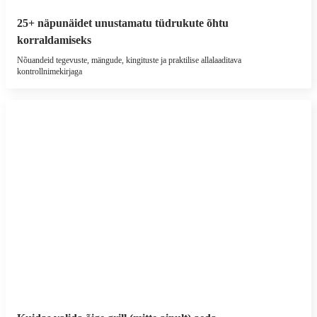
25+ näpunäidet unustamatu tüdrukute õhtu
korraldamiseks
Nõuandeid tegevuste, mängude, kingituste ja praktilise allalaaditava
kontrollnimekirjaga