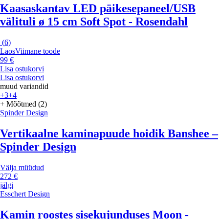
Kaasaskantav LED päikesepaneel/USB
välituli ø 15 cm Soft Spot - Rosendahl
(
6
)
Laos
Viimane toode
99 €
Lisa ostukorvi
Lisa ostukorvi
muud variandid
+3
+4
+ Mõõtmed (2)
Spinder Design
Vertikaalne kaminapuude hoidik Banshee –
Spinder Design
Välja müüdud
272 €
jälgi
Esschert Design
Kamin roostes sisekujunduses Moon -