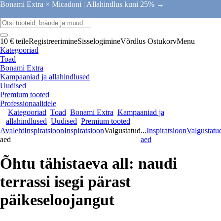
Bonami Extra × Micadoni |
Allahindlus kuni 25% →
10 € teile
Registreerimine
Sisselogimine
Võrdlus
Ostukorv
Menu
Kategooriad
Toad
Bonami Extra
Kampaaniad ja allahindlused
Uudised
Premium tooted
Professionaalidele
Kategooriad
Toad
Bonami Extra
Kampaaniad ja
allahindlused
Uudised
Premium tooted
Avaleht
Inspiratsioon
Inspiratsioon
Valgustatud
...
Inspiratsioon
Valgustatu
aed
aed
Õhtu tähistaeva all: naudi
terrassi isegi pärast
päikeseloojangut