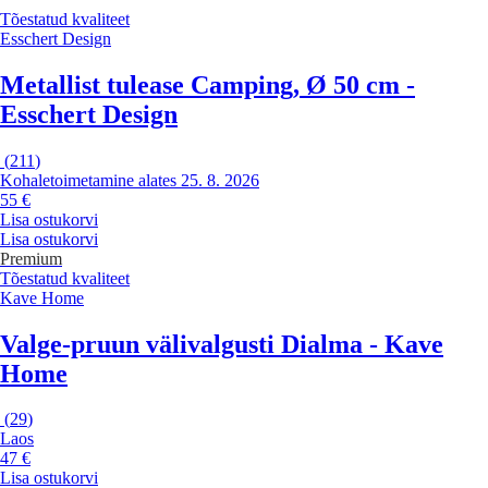
Tõestatud kvaliteet
Esschert Design
Metallist tulease Camping, Ø 50 cm -
Esschert Design
(
211
)
Kohaletoimetamine alates 25. 8. 2026
55 €
Lisa ostukorvi
Lisa ostukorvi
Premium
Tõestatud kvaliteet
Kave Home
Valge-pruun välivalgusti Dialma - Kave
Home
(
29
)
Laos
47 €
Lisa ostukorvi