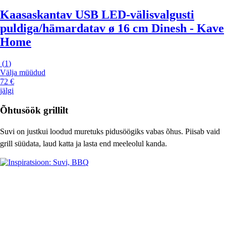
Kaasaskantav USB LED-välisvalgusti
puldiga/hämardatav ø 16 cm Dinesh - Kave
Home
(
1
)
Välja müüdud
72 €
jälgi
Õhtusöök grillilt
Suvi on justkui loodud muretuks pidusöögiks vabas õhus. Piisab vaid
grill süüdata, laud katta ja lasta end meeleolul kanda.