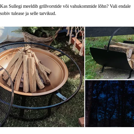
Kas Sullegi meeldib grillvorstide või vahukommide lõhn? Vali endale
sobiv tulease ja selle tarvikud.