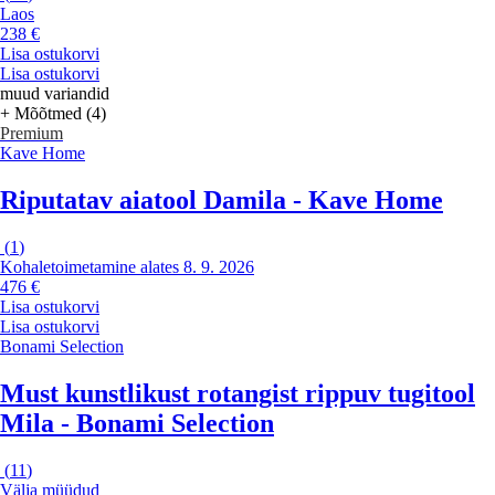
Laos
238 €
Lisa ostukorvi
Lisa ostukorvi
muud variandid
+ Mõõtmed (4)
Premium
Kave Home
Riputatav aiatool Damila - Kave Home
(
1
)
Kohaletoimetamine alates 8. 9. 2026
476 €
Lisa ostukorvi
Lisa ostukorvi
Bonami Selection
Must kunstlikust rotangist rippuv tugitool
Mila - Bonami Selection
(
11
)
Välja müüdud