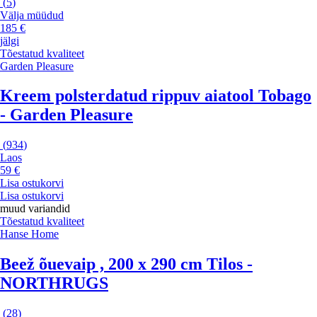
(
5
)
Välja müüdud
185 €
jälgi
Tõestatud kvaliteet
Garden Pleasure
Kreem polsterdatud rippuv aiatool Tobago
- Garden Pleasure
(
934
)
Laos
59 €
Lisa ostukorvi
Lisa ostukorvi
muud variandid
Tõestatud kvaliteet
Hanse Home
Beež õuevaip , 200 x 290 cm Tilos -
NORTHRUGS
(
28
)