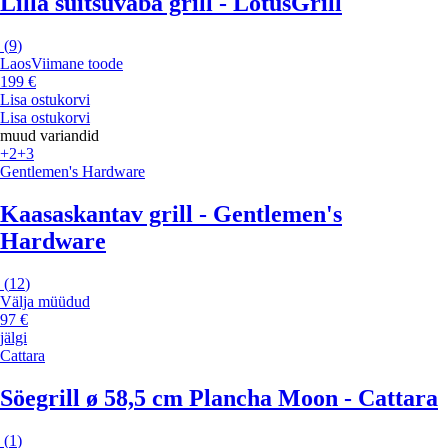
Lilla suitsuvaba grill - LotusGrill
(
9
)
Laos
Viimane toode
199 €
Lisa ostukorvi
Lisa ostukorvi
muud variandid
+2
+3
Gentlemen's Hardware
Kaasaskantav grill - Gentlemen's
Hardware
(
12
)
Välja müüdud
97 €
jälgi
Cattara
Söegrill ø 58,5 cm Plancha Moon - Cattara
(
1
)