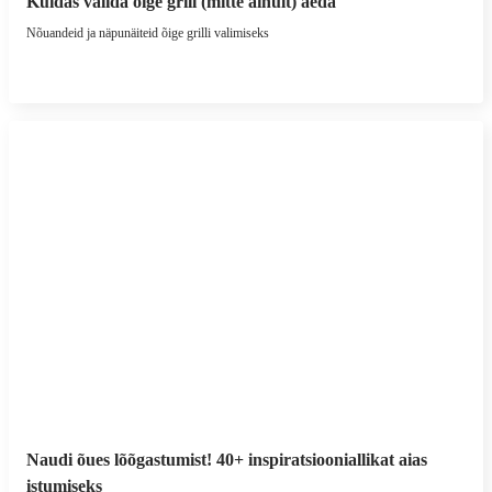
Kuidas valida õige grill (mitte ainult) aeda
Nõuandeid ja näpunäiteid õige grilli valimiseks
Naudi õues lõõgastumist! 40+ inspiratsiooniallikat aias
istumiseks