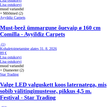
Lisa ostukorvi
Lisa ostukorvi
muud variandid
+ Mõõtmed (2)
Ayyildiz Carpets
Must-beež ümmargune õuevaip ø 160 cm
Comilla - Ayyildiz Carpets
(
1
)
Kohaletoimetamine alates 31. 8. 2026
89 €
Lisa ostukorvi
Lisa ostukorvi
muud variandid
+ Diameeter (2)
Star Trading
Valge LED valguskett koos laternatega, mis
sobib välitingimustesse, pikkus 4,5 m.
Festival - Star Trading