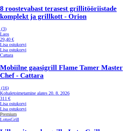
8 roostevabast terasest grillitööriistade
komplekt ja grillkott - Orion
(
3
)
Laos
29,40 €
Lisa ostukorvi
Lisa ostukorvi
Cattara
Mobiilne gaasigrill Flame Tamer Master
Chef - Cattara
(
16
)
Kohaletoimetamine alates 20. 8. 2026
311 €
Lisa ostukorvi
Lisa ostukorvi
Premium
LotusGrill