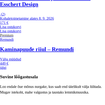
Esschert Design
(
2
)
Kohaletoimetamine alates 8. 9. 2026
171 €
Lisa ostukorvi
Lisa ostukorvi
Premium
Remundi
Kaminapuude riiul – Remundi
Välja müüdud
449 €
jälgi
Suvine lõõgastusala
Loo endale õue mõnus nurgake, kus saab end täielikult välja lülitada.
Mugav istekoht, mahe valgustus ja taustaks lemmikmuusika.