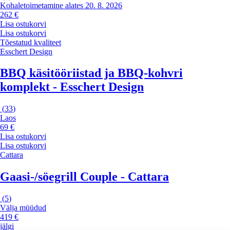
Kohaletoimetamine alates 20. 8. 2026
262 €
Lisa ostukorvi
Lisa ostukorvi
Tõestatud kvaliteet
Esschert Design
BBQ käsitööriistad ja BBQ-kohvri
komplekt - Esschert Design
(
33
)
Laos
69 €
Lisa ostukorvi
Lisa ostukorvi
Cattara
Gaasi-/söegrill Couple - Cattara
(
5
)
Välja müüdud
419 €
jälgi