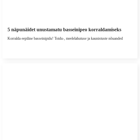
5 näpunäidet unustamatu basseinipeo korraldamiseks
Korralda eepiline basseinipidu! Toidu-, meelelahutuse ja kaunistuste nõuanded