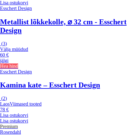
Lisa ostukorvi
Esschert Design
Metallist lõkkekolle, ⌀ 32 cm - Esschert
Design
(
3
)
Välja müüdud
60 €
jälgi
Hea hind
Esschert Design
Kamina kate – Esschert Design
(
2
)
Laos
Viimased tooted
78 €
Lisa ostukorvi
Lisa ostukorvi
Premium
Rosendahl