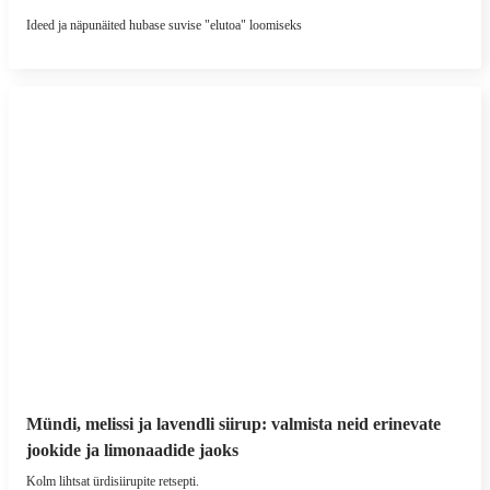
Ideed ja näpunäited hubase suvise "elutoa" loomiseks
Mündi, melissi ja lavendli siirup: valmista neid erinevate
jookide ja limonaadide jaoks
Kolm lihtsat ürdisiirupite retsepti.