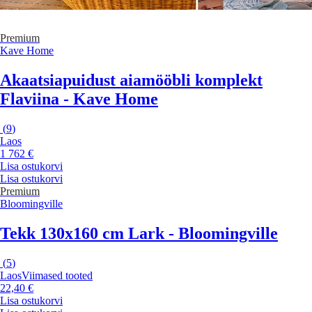
Premium
Kave Home
Akaatsiapuidust aiamööbli komplekt
Flaviina - Kave Home
(
9
)
Laos
1 762 €
Lisa ostukorvi
Lisa ostukorvi
Premium
Bloomingville
Tekk 130x160 cm Lark - Bloomingville
(
5
)
Laos
Viimased tooted
22,40 €
Lisa ostukorvi