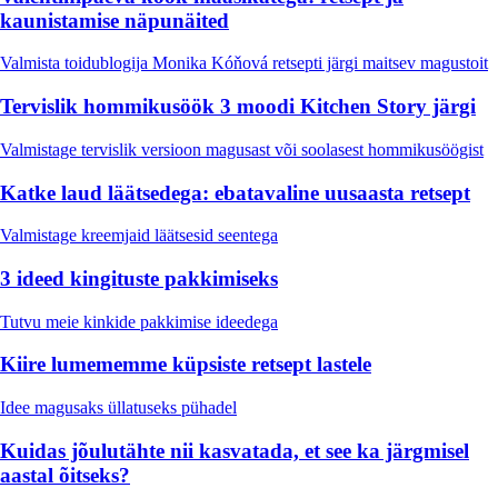
kaunistamise näpunäited
Valmista toidublogija Monika Kóňová retsepti järgi maitsev magustoit
Tervislik hommikusöök 3 moodi Kitchen Story järgi
Valmistage tervislik versioon magusast või soolasest hommikusöögist
Katke laud läätsedega: ebatavaline uusaasta retsept
Valmistage kreemjaid läätsesid seentega
3 ideed kingituste pakkimiseks
Tutvu meie kinkide pakkimise ideedega
Kiire lumememme küpsiste retsept lastele
Idee magusaks üllatuseks pühadel
Kuidas jõulutähte nii kasvatada, et see ka järgmisel
aastal õitseks?