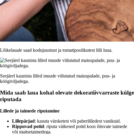
Lõikelauale saad kodujuustust ja tomatipoolikutest lilli luua.
Seejärel kaunista lilled muude viilutatud maiuspalade, puu- ja
köögiviljadega.
Mida saab laua kohal olevate dekoratiivvarraste külge
riputada
Lillede ja taimede riputamine
Lillepärjad
: kasuta värsketest või paberlilledest vanikuid.
Rippuvad potid
: riputa väikesed potid koos õitsvate taimede
või maitsetaimedega.