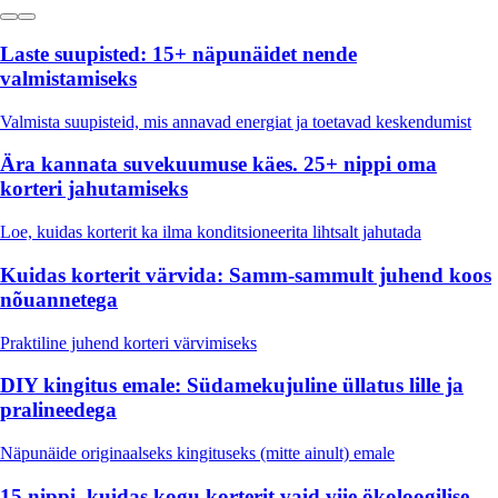
Laste suupisted: 15+ näpunäidet nende
valmistamiseks
Valmista suupisteid, mis annavad energiat ja toetavad keskendumist
Ära kannata suvekuumuse käes. 25+ nippi oma
korteri jahutamiseks
Loe, kuidas korterit ka ilma konditsioneerita lihtsalt jahutada
Kuidas korterit värvida: Samm-sammult juhend koos
nõuannetega
Praktiline juhend korteri värvimiseks
DIY kingitus emale: Südamekujuline üllatus lille ja
pralineedega
Näpunäide originaalseks kingituseks (mitte ainult) emale
15 nippi, kuidas kogu korterit vaid viie ökoloogilise