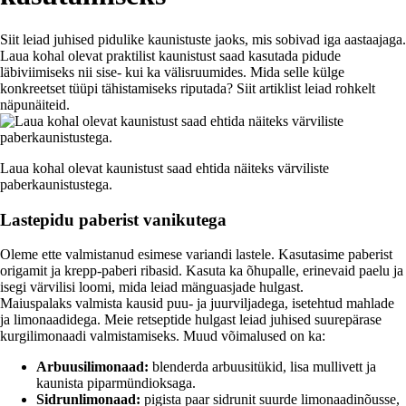
Siit leiad juhised pidulike kaunistuste jaoks, mis sobivad iga aastaajaga.
Laua kohal olevat praktilist kaunistust saad kasutada pidude
läbiviimiseks nii sise- kui ka välisruumides. Mida selle külge
konkreetset tüüpi tähistamiseks riputada? Siit artiklist leiad rohkelt
näpunäiteid.
Laua kohal olevat kaunistust saad ehtida näiteks värviliste
paberkaunistustega.
Lastepidu paberist vanikutega
Oleme ette valmistanud esimese variandi lastele. Kasutasime paberist
origamit ja krepp-paberi ribasid. Kasuta ka õhupalle, erinevaid paelu ja
isegi värvilisi loomi, mida leiad mänguasjade hulgast.
Maiuspalaks valmista kausid puu- ja juurviljadega, isetehtud mahlade
ja limonaadidega. Meie retseptide hulgast leiad juhised suurepärase
kurgilimonaadi valmistamiseks. Muud võimalused on ka:
Arbuusilimonaad:
blenderda arbuusitükid, lisa mullivett ja
kaunista piparmündioksaga.
Sidrunlimonaad:
pigista paar sidrunit suurde limonaadinõusse,