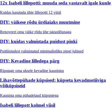
12x Isabeli lillepotti: muuda seda vastavalt igale kuule
Kuidas kasutada ühte lillepotti 12 viisil
DIY: väikese rõdu ürdiaiaks muutmine
Renoveeri oma väike rõdu ühe pärastlõunaga
DIY: kuidas valmistada puidust pinki
Puitliistudest valmistatud minimalistliku pingi juhised
DIY: Kevadine lilledega pärg
Riputage oma uksele kevadine kaunistus
Lihavõttepühade küpsised: küpseta kevadmotiiviga
võiküpsiseid
Kaunista oma pühadelaud küpsistega
Isabeli lillepott kolmel viisil