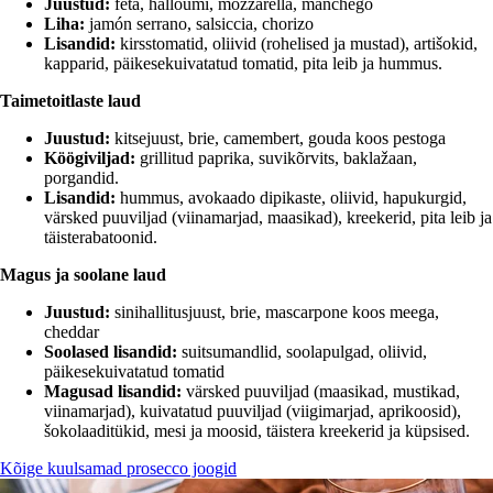
Juustud:
feta, halloumi, mozzarella, manchego
Liha:
jamón serrano, salsiccia, chorizo
Lisandid:
kirsstomatid, oliivid (rohelised ja mustad), artišokid,
kapparid, päikesekuivatatud tomatid, pita leib ja hummus.
Taimetoitlaste laud
Juustud:
kitsejuust, brie, camembert, gouda koos pestoga
Köögiviljad:
grillitud paprika, suvikõrvits, baklažaan,
porgandid.
Lisandid:
hummus, avokaado dipikaste, oliivid, hapukurgid,
värsked puuviljad (viinamarjad, maasikad), kreekerid, pita leib ja
täisterabatoonid.
Magus ja soolane laud
Juustud:
sinihallitusjuust, brie, mascarpone koos meega,
cheddar
Soolased lisandid:
suitsumandlid, soolapulgad, oliivid,
päikesekuivatatud tomatid
Magusad lisandid:
värsked puuviljad (maasikad, mustikad,
viinamarjad), kuivatatud puuviljad (viigimarjad, aprikoosid),
šokolaaditükid, mesi ja moosid, täistera kreekerid ja küpsised.
Kõige kuulsamad prosecco joogid