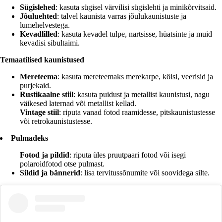
Sügislehed
: kasuta sügisel värvilisi sügislehti ja minikõrvitsaid.
Jõuluehted
: talvel kaunista varras jõulukaunistuste ja
lumehelvestega.
Kevadlilled
: kasuta kevadel tulpe, nartsisse, hüatsinte ja muid
kevadisi sibultaimi.
Temaatilised kaunistused
Mereteema
: kasuta mereteemaks merekarpe, köisi, veerisid ja
purjekaid.
Rustikaalne stiil
: kasuta puidust ja metallist kaunistusi, nagu
väikesed laternad või metallist kellad.
Vintage stiil
: riputa vanad fotod raamidesse, pitskaunistustesse
või retrokaunistustesse.
Pulmadeks
Fotod ja pildid
: riputa üles pruutpaari fotod või isegi
polaroidfotod otse pulmast.
Sildid ja bännerid
: lisa tervitussõnumite või soovidega silte.