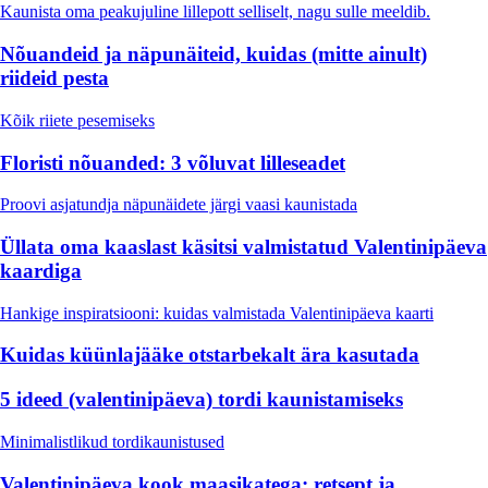
Kaunista oma peakujuline lillepott selliselt, nagu sulle meeldib.
Nõuandeid ja näpunäiteid, kuidas (mitte ainult)
riideid pesta
Kõik riiete pesemiseks
Floristi nõuanded: 3 võluvat lilleseadet
Proovi asjatundja näpunäidete järgi vaasi kaunistada
Üllata oma kaaslast käsitsi valmistatud Valentinipäeva
kaardiga
Hankige inspiratsiooni: kuidas valmistada Valentinipäeva kaarti
Kuidas küünlajääke otstarbekalt ära kasutada
5 ideed (valentinipäeva) tordi kaunistamiseks
Minimalistlikud tordikaunistused
Valentinipäeva kook maasikatega: retsept ja