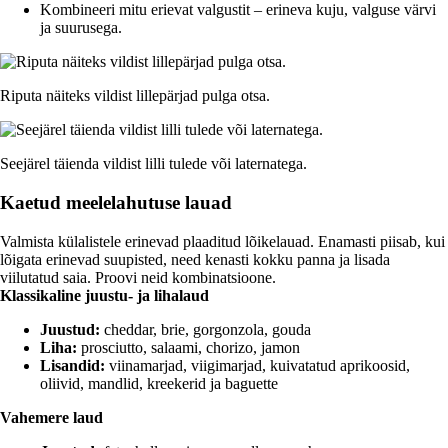
Kombineeri mitu erievat valgustit – erineva kuju, valguse värvi
ja suurusega.
Riputa näiteks vildist lillepärjad pulga otsa.
Seejärel täienda vildist lilli tulede või laternatega.
Kaetud meelelahutuse lauad
Valmista külalistele erinevad plaaditud lõikelauad. Enamasti piisab, kui
lõigata erinevad suupisted, need kenasti kokku panna ja lisada
viilutatud saia. Proovi neid kombinatsioone.
Klassikaline juustu- ja lihalaud
Juustud:
cheddar, brie, gorgonzola, gouda
Liha:
prosciutto, salaami, chorizo, jamon
Lisandid:
viinamarjad, viigimarjad, kuivatatud aprikoosid,
oliivid, mandlid, kreekerid ja baguette
Vahemere laud