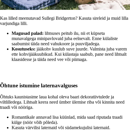
Kas lilled meenutavad Sullegi Bridgerton? Kasuta sireleid ja muid lilla
varjundiga lilli.
Magusad palad:
lihtsuses peitub ilu, nii et küpseta
munavalgega minipavlovaid juba eelnevalt. Enne külaliste
saabumist täida need vahukoore ja puuviljadega.
Kosutuseks:
jääkohv kuulub suve juurde. Valmista juba varem
ette kohvijääkuubikud. Kui külastaja saabub, pane need lihtsalt
klaasidesse ja täida need vee või piimaga.
Õhtune istumine laternavalguses
Õhtuks kaunistasime laua kohal oleva baari dekoratiivtulede ja
viltlilledega. Lihtsalt keera need ümber ülemise riba või kinnita need
traadi või nööriga.
Romantikale annavad lisa küünlad, mida saad riputada traadi
külge (nöör võib põleda).
Kasuta värvilisi laternaid või südamekujulisi laternaid.