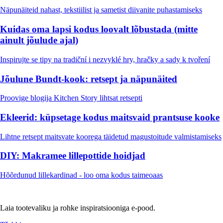
Näpunäiteid nahast, tekstiilist ja sametist diivanite puhastamiseks
Kuidas oma lapsi kodus loovalt lõbustada (mitte
ainult jõulude ajal)
Inspirujte se tipy na tradiční i nezvyklé hry, hračky a sady k tvoření
Jõulune Bundt-kook: retsept ja näpunäited
Proovige blogija Kitchen Story lihtsat retsepti
Ekleerid: küpsetage kodus maitsvaid prantsuse kooke
Lihtne retsept maitsvate koorega täidetud magustoitude valmistamiseks
DIY: Makramee lillepottide hoidjad
Hõõrdunud lillekardinad - loo oma kodus taimeoaas
Laia tootevaliku ja rohke inspiratsiooniga e-pood.