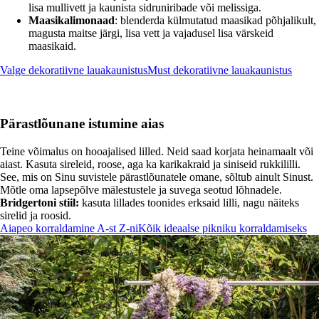
lisa mullivett ja kaunista sidruniribade või melissiga.
Maasikalimonaad
: blenderda külmutatud maasikad põhjalikult,
magusta maitse järgi, lisa vett ja vajadusel lisa värskeid
maasikaid.
Valge dekoratiivne lauakaunistus
Must dekoratiivne lauakaunistus
Pärastlõunane istumine aias
Teine võimalus on hooajalised lilled. Neid saad korjata heinamaalt või
aiast. Kasuta sireleid, roose, aga ka karikakraid ja siniseid rukkililli.
See, mis on Sinu suvistele pärastlõunatele omane, sõltub ainult Sinust.
Mõtle oma lapsepõlve mälestustele ja suvega seotud lõhnadele.
Bridgertoni stiil:
kasuta lillades toonides erksaid lilli, nagu näiteks
sirelid ja roosid.
Aiapeo korraldamine A-st Z-ni
Kõik ideaalse pikniku korraldamiseks