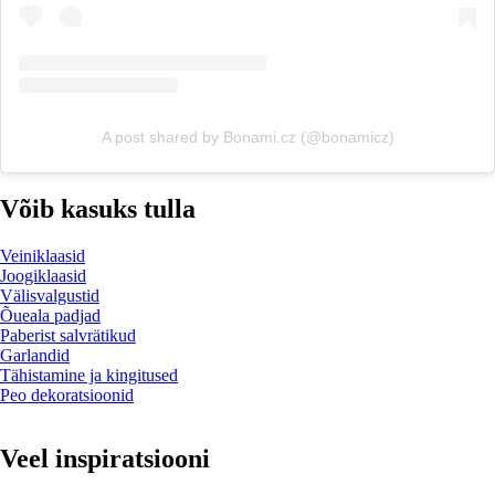
A post shared by Bonami.cz (@bonamicz)
Võib kasuks tulla
Veiniklaasid
Joogiklaasid
Välisvalgustid
Õueala padjad
Paberist salvrätikud
Garlandid
Tähistamine ja kingitused
Peo dekoratsioonid
Veel inspiratsiooni