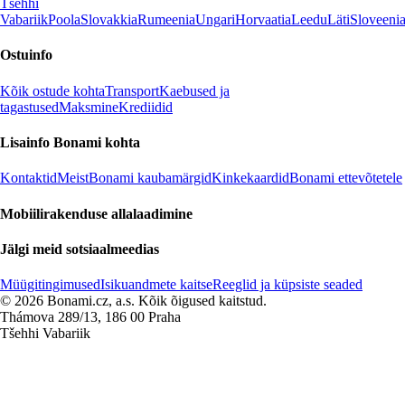
Tšehhi
Vabariik
Poola
Slovakkia
Rumeenia
Ungari
Horvaatia
Leedu
Läti
Sloveeni
Ostuinfo
Kõik ostude kohta
Transport
Kaebused ja
tagastused
Maksmine
Krediidid
Lisainfo Bonami kohta
Kontaktid
Meist
Bonami kaubamärgid
Kinkekaardid
Bonami ettevõtetele
Mobiilirakenduse allalaadimine
Jälgi meid sotsiaalmeedias
Müügitingimused
Isikuandmete kaitse
Reeglid ja küpsiste seaded
© 2026 Bonami.cz, a.s. Kõik õigused kaitstud.
Thámova 289/13, 186 00 Praha
Tšehhi Vabariik