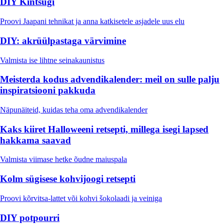
DIY Kintsugi
Proovi Jaapani tehnikat ja anna katkisetele asjadele uus elu
DIY: akrüülpastaga värvimine
Valmista ise lihtne seinakaunistus
Meisterda kodus advendikalender: meil on sulle palju
inspiratsiooni pakkuda
Näpunäiteid, kuidas teha oma advendikalender
Kaks kiiret Halloweeni retsepti, millega isegi lapsed
hakkama saavad
Valmista viimase hetke õudne maiuspala
Kolm sügisese kohvijoogi retsepti
Proovi kõrvitsa-lattet või kohvi šokolaadi ja veiniga
DIY potpourri