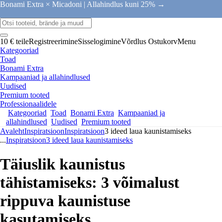
Bonami Extra × Micadoni |
Allahindlus kuni 25% →
10 € teile
Registreerimine
Sisselogimine
Võrdlus
Ostukorv
Menu
Kategooriad
Toad
Bonami Extra
Kampaaniad ja allahindlused
Uudised
Premium tooted
Professionaalidele
Kategooriad
Toad
Bonami Extra
Kampaaniad ja
allahindlused
Uudised
Premium tooted
Avaleht
Inspiratsioon
Inspiratsioon
3 ideed laua kaunistamiseks
...
Inspiratsioon
3 ideed laua kaunistamiseks
Täiuslik kaunistus
tähistamiseks: 3 võimalust
rippuva kaunistuse
kasutamiseks