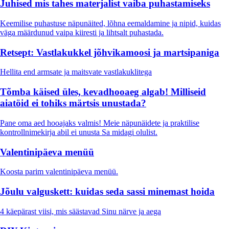
Juhised mis tahes materjalist vaiba puhastamiseks
Keemilise puhastuse näpunäited, lõhna eemaldamine ja nipid, kuidas
väga määrdunud vaipa kiiresti ja lihtsalt puhastada.
Retsept: Vastlakukkel jõhvikamoosi ja martsipaniga
Hellita end armsate ja maitsvate vastlakuklitega
Tõmba käised üles, kevadhooaeg algab! Milliseid
aiatöid ei tohiks märtsis unustada?
Pane oma aed hooajaks valmis! Meie näpunäidete ja praktilise
kontrollnimekirja abil ei unusta Sa midagi olulist.
Valentinipäeva menüü
Koosta parim valentinipäeva menüü.
Jõulu valguskett: kuidas seda sassi minemast hoida
4 käepärast viisi, mis säästavad Sinu närve ja aega