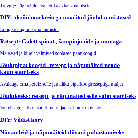
Tutvuge näpunäidetega edukaks kasvatamiseks
DIY: akrüülmarkeritega maalitud jõulukaunistused
Looge maagiline puukaunistus
Retsept: Galett spinati, šampinjonide ja munaga
Maitsvad ja kiirelt valmivad soolased pannkoogid
Jõulupiparkoogid: retsept ja näpunäited nende
kaunistamiseks
Avaldage oma perele selle jumaliku piparkoogiretseptiga muljet!
Jõulukeeks: retsept ja näpunäited selle valmistamiseks
Valmistage suhkrustatud puuviljadest lihtne magustoit
DIY: Vildist korv
Nõuandeid ja näpunäiteid diivani puhastamiseks