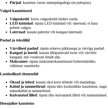
Pärjad
: kaunista varras taimepärgadega (nt pukspuu).
Valged kaunistused
Valgusketid
: keera valgusketid ümber varda.
LED-küünlad
: riputa LED-küünlad või -laternad, et luua
pehme valgus.
Laternad
: kasuta paberist või kangast laternaid.
Paelad ja tekstiilid
Värvilised paelad
: riputa erineva pikkusega ja värviga paelad.
Kangad ja loorid
: kasuta läbipaistvaid loore või värvilisi
kangaid, mis voolavad õrnalt alla.
Makramee
: riputa makrameekaunistused boheemlasliku
välimuse saamiseks.
Looduslikud elemendid
Oksad ja lehed
: kasuta oksi koos lehtede või marjadega.
Käbid ja tammetõrud
: riputa üles looduslikke kaunistusi, nagu
männikäbid ja tammetõrud.
Kuivatatud lilled
: riputa üles kuivatatud lilled või maitsetaimed.
Hooajaline kaunistus