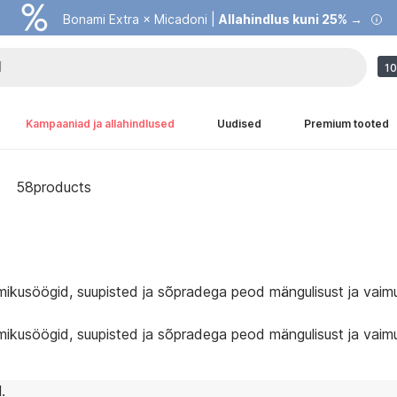
Bonami Extra × Micadoni |
Allahindlus kuni 25% →
10
Kampaaniad ja allahindlused
Uudised
Premium tooted
58products
ikusöögid, suupisted ja sõpradega peod mängulisust ja vaimuku
ikusöögid, suupisted ja sõpradega peod mängulisust ja vaimuku
.