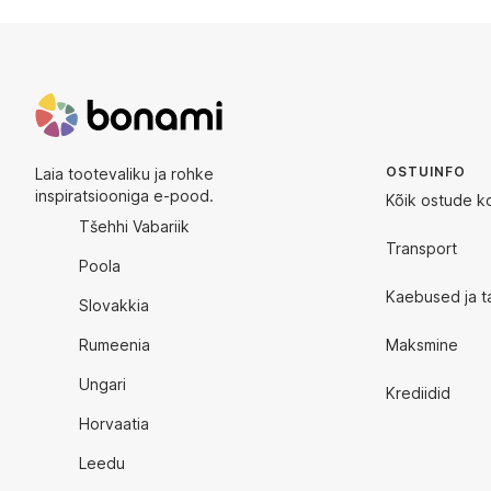
OSTUINFO
Laia tootevaliku ja rohke
inspiratsiooniga e-pood.
Kõik ostude k
Tšehhi Vabariik
Transport
Poola
Kaebused ja t
Slovakkia
Rumeenia
Maksmine
Ungari
Krediidid
Horvaatia
Leedu