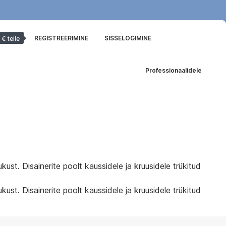
REGISTREERIMINE
SISSELOGIMINE
 € teile
Professionaalidele
st. Disainerite poolt kaussidele ja kruusidele trükitud
st. Disainerite poolt kaussidele ja kruusidele trükitud