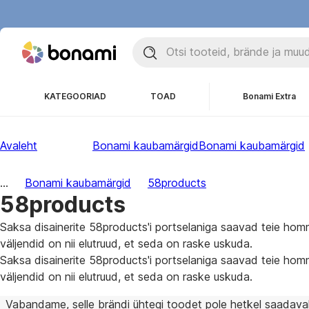
KATEGOORIAD
TOAD
Bonami Extra
Avaleht
Bonami kaubamärgid
Bonami kaubamärgid
...
Bonami kaubamärgid
58products
58products
Saksa disainerite 58products'i portselaniga saavad teie homm
väljendid on nii elutruud, et seda on raske uskuda.
Saksa disainerite 58products'i portselaniga saavad teie homm
väljendid on nii elutruud, et seda on raske uskuda.
Vabandame, selle brändi ühtegi toodet pole hetkel saadaval