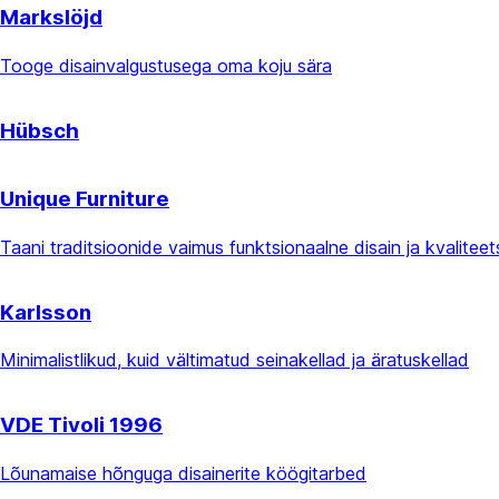
Markslöjd
Tooge disainvalgustusega oma koju sära
Hübsch
Unique Furniture
Taani traditsioonide vaimus funktsionaalne disain ja kvaliteet
Karlsson
Minimalistlikud, kuid vältimatud seinakellad ja äratuskellad
VDE Tivoli 1996
Lõunamaise hõnguga disainerite köögitarbed