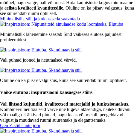
mööbel, nagu valge, hall või must. Hoia kaunistuste kogus minimaalne
ja
eelista kvaliteeti kvantiteedile
. Oluline on ka piisav valgustus, kuna
see suurendab ruumi optiliselt.
Minimalistlik stiil ja kuidas seda saavutada
Minimalistlik lähenemine säästab Sind väikeses elutoas paljudest
probleemidest.
Vali puhtad jooned ja neutraalsed värvid.
Oluline on ka piisav valgustus, kuna see suurendab ruumi optiliselt.
Väike elutuba: inspiratsiooni kaasaegses stiilis
Vali
lihtsad kujundid, kvaliteetsed materjalid ja funktsionaalsus
.
Kombineeri neutraalseid värve ühe tugeva aktsendiga, näiteks diivani
või maaliga. Läikivad pinnad, nagu klaas või metall, peegeldavad
valgust ja muudavad ruumi suuremaks ja elegantsemaks.
Gen Z-stiilis interjöör