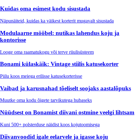
Kuidas oma esimest kodu sisustada
Näpunäiteid, kuidas ka väikest korterit mugavalt sisustada
Modulaarne mööbel: nutikas lahendus koju ja
kontorisse
Looge oma raamatukogu või terve riiulisüsteem
Bonami külaskäik: Vintage stiilis katusekorter
Piilu koos meiega erilisse katusekorterisse
Vaibad ja karusnahad tõeliselt soojaks aastalõpuks
Muutke oma kodu õigete tarvikutega hubaseks
Nüüdsest on Bonamist diivani ostmine veelgi lihtsam
Kuni 500+ polsterduse näidist koos kojutoomisega
Diivanvoodid igale eelarvele ja igasse koju