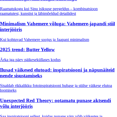
Raamatukogu kui Sinu isiksuse peegeldus – kombinatsioon
raamatutest, kunstist ja läbimõeldud detailidest
Minimalism Vahemere võluga: Vahemere-japandi stiil
interjööris
Kui kohtuvad Vahemere soojus ja Jaapani minimalism
2025 trend: Butter Yellow
Ärka iga päev päikeseküllases kodus
Ilusad väikesed elutoad: inspiratsiooni ja näpunäiteid
nende sisustamiseks
Sisaldab rikkalikku fotoinspiratsiooni hubase ja stiilse väikese elutoa
loomiseks
Unexpected Red Theory: ootamatu punase aktsendi
võlu interjööris
Saa inspiratsiooni sellest, kuidas punane värv võib väikestes ja