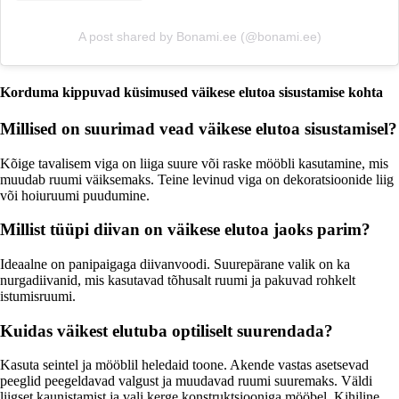
A post shared by Bonami.ee (@bonami.ee)
Korduma kippuvad küsimused väikese elutoa sisustamise kohta
Millised on suurimad vead väikese elutoa sisustamisel?
Kõige tavalisem viga on liiga suure või raske mööbli kasutamine, mis
muudab ruumi väiksemaks. Teine levinud viga on dekoratsioonide liig
või hoiuruumi puudumine.
Millist tüüpi diivan on väikese elutoa jaoks parim?
Ideaalne on panipaigaga diivanvoodi. Suurepärane valik on ka
nurgadiivanid, mis kasutavad tõhusalt ruumi ja pakuvad rohkelt
istumisruumi.
Kuidas väikest elutuba optiliselt suurendada?
Kasuta seintel ja mööblil heledaid toone. Akende vastas asetsevad
peeglid peegeldavad valgust ja muudavad ruumi suuremaks. Väldi
liigset kaunistamist ja vali kerge konstruktsiooniga mööbel. Kihiline