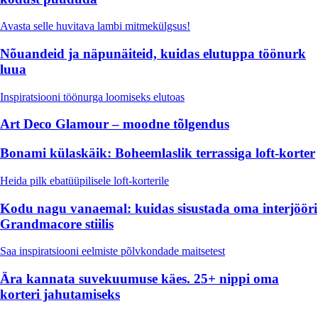
Avasta selle huvitava lambi mitmekülgsus!
Nõuandeid ja näpunäiteid, kuidas elutuppa töönurk
luua
Inspiratsiooni töönurga loomiseks elutoas
Art Deco Glamour – moodne tõlgendus
Bonami külaskäik: Boheemlaslik terrassiga loft-korter
Heida pilk ebatüüpilisele loft-korterile
Kodu nagu vanaemal: kuidas sisustada oma interjööri
Grandmacore stiilis
Saa inspiratsiooni eelmiste põlvkondade maitsetest
Ära kannata suvekuumuse käes. 25+ nippi oma
korteri jahutamiseks