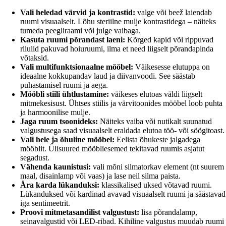
Vali heledad värvid ja kontrastid:
valge või beež laiendab
ruumi visuaalselt. Lõhu steriilne mulje kontrastidega – näiteks
tumeda peegliraami või julge vaibaga.
Kasuta ruumi põrandast laeni:
Kõrged kapid või rippuvad
riiulid pakuvad hoiuruumi, ilma et need liigselt põrandapinda
võtaksid.
Vali multifunktsionaalne mööbel:
Väikesesse elutuppa on
ideaalne kokkupandav laud ja diivanvoodi. See säästab
puhastamisel ruumi ja aega.
Mööbli stiili ühtlustamine:
väikeses elutoas väldi liigselt
mitmekesisust. Ühtses stiilis ja värvitoonides mööbel loob puhta
ja harmoonilise mulje.
Jaga ruum tsoonideks:
Näiteks vaiba või nutikalt suunatud
valgustusega saad visuaalselt eraldada elutoa töö- või söögitoast.
Vali hele ja õhuline mööbel:
Eelista õhukeste jalgadega
mööblit. Ülisuured mööbliesemed tekitavad ruumis asjatut
segadust.
Vähenda kaunistusi:
vali mõni silmatorkav element (nt suurem
maal, disainlamp või vaas) ja lase neil silma paista.
Ära karda lükanduksi:
klassikalised uksed võtavad ruumi.
Lükanduksed või kardinad avavad visuaalselt ruumi ja säästavad
iga sentimeetrit.
Proovi mitmetasandilist valgustust:
lisa põrandalamp,
seinavalgustid või LED-ribad. Kihiline valgustus muudab ruumi