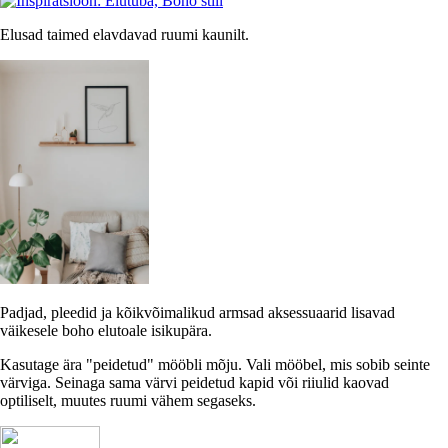
Elusad taimed elavdavad ruumi kaunilt.
Padjad, pleedid ja kõikvõimalikud armsad aksessuaarid lisavad
väikesele boho elutoale isikupära.
Kasutage ära "peidetud" mööbli mõju. Vali mööbel, mis sobib seinte
värviga. Seinaga sama värvi peidetud kapid või riiulid kaovad
optiliselt, muutes ruumi vähem segaseks.