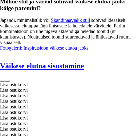
Milline stiil ja värvid sobivad väikese elutoa jaoks
kõige paremini?
Japandi, minimalistlik või
Skandinaavialik stiil
sobivad ideaalselt
väikesesse elutuppa tänu lihtsusele ja heledatele värvidele. Parim
kombinatsioon on ühe tugeva aktsendiga heledad toonid (nt
kaunistustes). Neutraalsed toonid suurendavad ja ühtlustavad ruumi
visuaalselt.
Fotogalerii: Inspiratsioon väikese elutoa jaoks
Väikese elutoa sisustamine
Lisa ostukorvi
Lisa ostukorvi
Lisa ostukorvi
Lisa ostukorvi
Lisa ostukorvi
Lisa ostukorvi
Lisa ostukorvi
Lisa ostukorvi
Lisa ostukorvi
Lisa ostukorvi