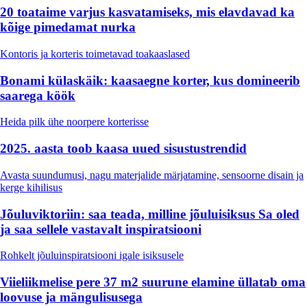
20 toataime varjus kasvatamiseks, mis elavdavad ka
kõige pimedamat nurka
Kontoris ja korteris toimetavad toakaaslased
Bonami külaskäik: kaasaegne korter, kus domineerib
saarega köök
Heida pilk ühe noorpere korterisse
2025. aasta toob kaasa uued sisustustrendid
Avasta suundumusi, nagu materjalide märjatamine, sensoorne disain ja
kerge kihilisus
Jõuluviktoriin: saa teada, milline jõuluisiksus Sa oled
ja saa sellele vastavalt inspiratsiooni
Rohkelt jõuluinspiratsiooni igale isiksusele
Viieliikmelise pere 37 m2 suurune elamine üllatab oma
loovuse ja mängulisusega