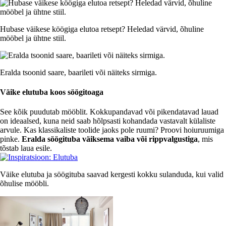
Hubase väikese köögiga elutoa retsept? Heledad värvid, õhuline
mööbel ja ühtne stiil.
Eralda tsoonid saare, baarileti või näiteks sirmiga.
Väike elutuba koos söögitoaga
See kõik puudutab mööblit. Kokkupandavad või pikendatavad lauad
on ideaalsed, kuna neid saab hõlpsasti kohandada vastavalt külaliste
arvule. Kas klassikaliste toolide jaoks pole ruumi? Proovi hoiuruumiga
pinke.
Eralda söögituba väiksema vaiba või rippvalgustiga
, mis
tõstab laua esile.
Väike elutuba ja söögituba saavad kergesti kokku sulanduda, kui valid
õhulise mööbli.