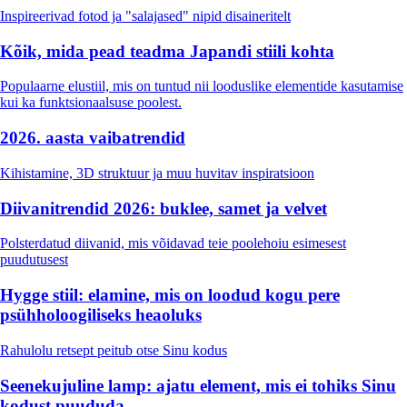
Inspireerivad fotod ja "salajased" nipid disaineritelt
Kõik, mida pead teadma Japandi stiili kohta
Populaarne elustiil, mis on tuntud nii looduslike elementide kasutamise
kui ka funktsionaalsuse poolest.
2026. aasta vaibatrendid
Kihistamine, 3D struktuur ja muu huvitav inspiratsioon
Diivanitrendid 2026: buklee, samet ja velvet
Polsterdatud diivanid, mis võidavad teie poolehoiu esimesest
puudutusest
Hygge stiil: elamine, mis on loodud kogu pere
psühholoogiliseks heaoluks
Rahulolu retsept peitub otse Sinu kodus
Seenekujuline lamp: ajatu element, mis ei tohiks Sinu
kodust puududa