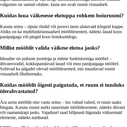
valgustus on samuti oluline, kuna see avab ruumi visuaalselt.
Kuidas luua väikesesse elutuppa rohkem hoiuruumi?
Kasuta seinu – riputa riiulid või proovi laeni ulatuvaid kõrgeid kappe.
Abiks on ka multifunktsionaalsed mööbliesemed, näiteks lauad koos
panipaigaga või pingid koos hoiukastidega.
Millist mööblit valida väikese elutoa jaoks?
Ideaalne on puhaste joontega ja mitme funktsiooniga mööbel –
diivanvoodid, kokkupandavad lauad või muu panipaigaga mööbel.
Sobivad ka jalgadel olevad mööbliesemed, mis muudavad ruumi
visuaalselt õhulisemaks.
Kuidas mööblit õigesti paigutada, et ruum ei tunduks
ülerahvastatud?
Ära aseta mööblit otse vastu seinu – loo vabad vahed, et ruum saaks
hingata. Kasuta ruumi nurki suuremate mööbliesemete, näiteks diivani
või raamatukapi jaoks. Vajadusel saad hõlpsasti liigutada väiksemaid
elemente, näiteks tumbasid.