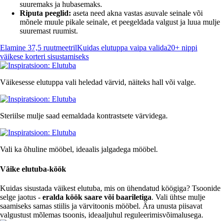
suuremaks ja hubasemaks.
Riputa peeglid:
aseta need akna vastas asuvale seinale või
mõnele muule pikale seinale, et peegeldada valgust ja luua mulje
suuremast ruumist.
Elamine 37,5 ruutmeetril
Kuidas elutuppa vaipa valida
20+ nippi
väikese korteri sisustamiseks
Väikesesse elutuppa vali heledad värvid, näiteks hall või valge.
Steriilse mulje saad eemaldada kontrastsete värvidega.
Vali ka õhuline mööbel, ideaalis jalgadega mööbel.
Väike elutuba-köök
Kuidas sisustada väikest elutuba, mis on ühendatud köögiga? Tsoonide
selge jaotus -
eralda köök saare või baariletiga
. Vali ühtse mulje
saamiseks samas stiilis ja värvitoonis mööbel. Ära unusta piisavat
valgustust mõlemas tsoonis, ideaaljuhul reguleerimisvõimalusega.