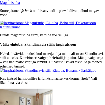
Suurepärane
life hack
on diivanvoodi – päeval diivan, õhtul mugav
voodi.
Eralda magamistuba sirmi, kardina või riiuliga.
Väike elutuba: Skandinaavia stiilis inspiratsioon
Heledad värvid, looduslikud materjalid ja minimalism on Skandinaavia
stiili aluseks. Kombineeri
valget, helehalli ja puitu
. Mängi valgusega
– vali naturaalse varjuga lambid. Hubasust lisavad tekstiilid ja mõned
rohelised taimed.
Kas igatsed harmoonilise ja funktsionaalse keskkonna järele? Vali
Skandinaavia elustiil.