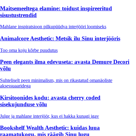
Maitsemeeltega elamine: toidust inspireeritud
sisustustrendid
Mahlane inspiratsioon pilkupüüdva interjööri loomiseks
Animalcore Aesthetic: Metsik ilu Sinu interjööris
Too oma koju kõrbe puudutus
Peen elegants ilma edevuseta: avasta Demure Decori
võlu
Suhteliselt peen minimalism, mis on rikastatud omanäoliste
aksessuaaridega
Kirsitoonides kodu: avasta cherry coded
sisekujunduse võlu
Julge ja mahlane interjöör, kus ei hakka kunagi igav
Bookshelf Wealth Aesthetic: kuidas luua
raamatukogu, mis räägib Sinu lugu