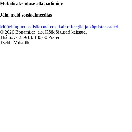
Mobiilirakenduse allalaadimine
Jälgi meid sotsiaalmeedias
Müügitingimused
Isikuandmete kaitse
Reeglid ja küpsiste seaded
© 2026 Bonami.cz, a.s. Kõik õigused kaitstud.
Thámova 289/13, 186 00 Praha
Tšehhi Vabariik