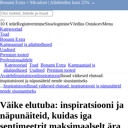
Bonami Extra × Micadoni |
Allahindlus kuni 25% →
10 € teile
Registreerimine
Sisselogimine
Võrdlus
Ostukorv
Menu
Kategooriad
Toad
Bonami Extra
Kampaaniad ja allahindlused
Uudised
Premium tooted
Professionaalidele
Kategooriad
Toad
Bonami Extra
Kampaaniad ja
allahindlused
Uudised
Premium tooted
Avaleht
Inspiratsioon
Inspiratsioon
Ilusad väikesed elutoad:
inspiratsiooni ja näpunäiteid nende sisustamiseks
...
Inspiratsioon
Ilusad väikesed elutoad: inspiratsiooni ja näpunäiteid
nende sisustamiseks
Väike elutuba: inspiratsiooni ja
näpunäiteid, kuidas iga
sentimeetrit maksimaalselt ära