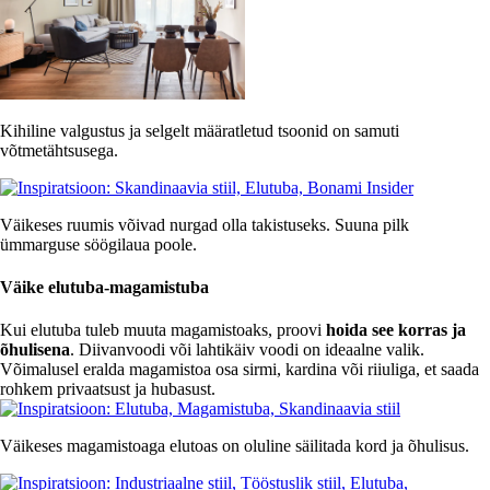
Kihiline valgustus ja selgelt määratletud tsoonid on samuti
võtmetähtsusega.
Väikeses ruumis võivad nurgad olla takistuseks. Suuna pilk
ümmarguse söögilaua poole.
Väike elutuba-magamistuba
Kui elutuba tuleb muuta magamistoaks, proovi
hoida see korras ja
õhulisena
. Diivanvoodi või lahtikäiv voodi on ideaalne valik.
Võimalusel eralda magamistoa osa sirmi, kardina või riiuliga, et saada
rohkem privaatsust ja hubasust.
Väikeses magamistoaga elutoas on oluline säilitada kord ja õhulisus.