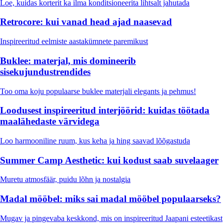
Loe, kuidas korterit ka ilma konditsioneerita lihtsalt jahutada
Retrocore: kui vanad head ajad naasevad
Inspireeritud eelmiste aastakümnete paremikust
Buklee: materjal, mis domineerib
sisekujundustrendides
Too oma koju populaarse buklee materjali elegants ja pehmus!
Loodusest inspireeritud interjöörid: kuidas töötada
maalähedaste värvidega
Loo harmooniline ruum, kus keha ja hing saavad lõõgastuda
Summer Camp Aesthetic: kui kodust saab suvelaager
Muretu atmosfäär, puidu lõhn ja nostalgia
Madal mööbel: miks sai madal mööbel populaarseks?
Mugav ja pingevaba keskkond, mis on inspireeritud Jaapani esteetikast