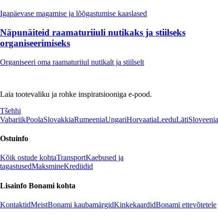
Igapäevase magamise ja lõõgastumise kaaslased
Näpunäiteid raamaturiiuli nutikaks ja stiilseks
organiseerimiseks
Organiseeri oma raamaturiiul nutikalt ja stiilselt
Laia tootevaliku ja rohke inspiratsiooniga e-pood.
Tšehhi
Vabariik
Poola
Slovakkia
Rumeenia
Ungari
Horvaatia
Leedu
Läti
Sloveeni
Ostuinfo
Kõik ostude kohta
Transport
Kaebused ja
tagastused
Maksmine
Krediidid
Lisainfo Bonami kohta
Kontaktid
Meist
Bonami kaubamärgid
Kinkekaardid
Bonami ettevõtetele