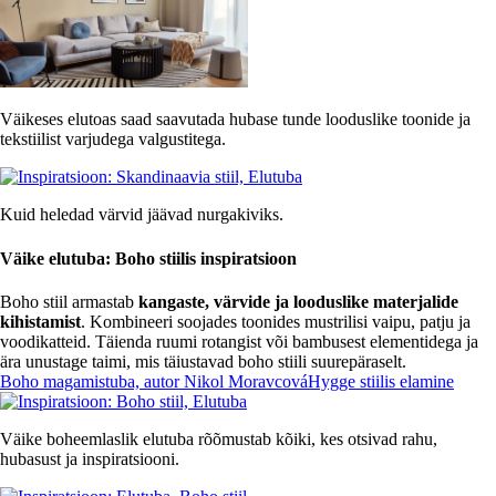
Väikeses elutoas saad saavutada hubase tunde looduslike toonide ja
tekstiilist varjudega valgustitega.
Kuid heledad värvid jäävad nurgakiviks.
Väike elutuba: Boho stiilis inspiratsioon
Boho stiil armastab
kangaste, värvide ja looduslike materjalide
kihistamist
. Kombineeri soojades toonides mustrilisi vaipu, patju ja
voodikatteid. Täienda ruumi rotangist või bambusest elementidega ja
ära unustage taimi, mis täiustavad boho stiili suurepäraselt.
Boho magamistuba, autor Nikol Moravcová
Hygge stiilis elamine
Väike boheemlaslik elutuba rõõmustab kõiki, kes otsivad rahu,
hubasust ja inspiratsiooni.