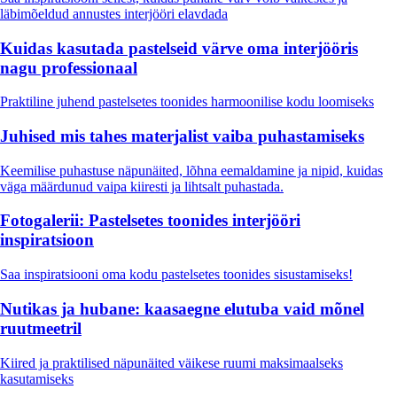
läbimõeldud annustes interjööri elavdada
Kuidas kasutada pastelseid värve oma interjööris
nagu professionaal
Praktiline juhend pastelsetes toonides harmoonilise kodu loomiseks
Juhised mis tahes materjalist vaiba puhastamiseks
Keemilise puhastuse näpunäited, lõhna eemaldamine ja nipid, kuidas
väga määrdunud vaipa kiiresti ja lihtsalt puhastada.
Fotogalerii: Pastelsetes toonides interjööri
inspiratsioon
Saa inspiratsiooni oma kodu pastelsetes toonides sisustamiseks!
Nutikas ja hubane: kaasaegne elutuba vaid mõnel
ruutmeetril
Kiired ja praktilised näpunäited väikese ruumi maksimaalseks
kasutamiseks