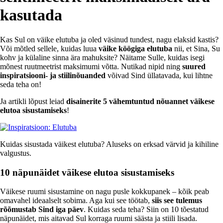
kasutada
Kas Sul on väike elutuba ja oled väsinud tundest, nagu elaksid kastis?
Või mõtled sellele, kuidas luua
väike köögiga elutuba
nii, et Sina, Su
kohv ja külaline sinna ära mahuksite? Näitame Sulle, kuidas isegi
mõnest ruutmeetrist maksimumi võtta. Nutikad nipid ning
suured
inspiratsiooni- ja stiilinõuanded
võivad Sind üllatavada, kui lihtne
seda teha on!
Ja artikli lõpust leiad
disainerite 5 vähemtuntud nõuannet väikese
elutoa sisustamiseks
!
Kuidas sisustada väikest elutuba? Aluseks on erksad värvid ja kihiline
valgustus.
10 näpunäidet väikese elutoa sisustamiseks
Väikese ruumi sisustamine on nagu pusle kokkupanek – kõik peab
omavahel ideaalselt sobima. Aga kui see töötab,
siis see tulemus
rõõmustab Sind iga päev
. Kuidas seda teha? Siin on 10 tõestatud
näpunäidet, mis aitavad Sul korraga ruumi säästa ja stiili lisada.