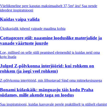
Viieliikmeline pere kasutas maksimaalselt 37,5m² ära! Saa nende
ideedest inspiratsiooni
Kuidas vaipa valida
Üksikasjalik juhend vaipade maailma kohta
Cottagecore stiil: naasmine looduslike materjalide ja
vanade väärtuste juurde
Loe, millised on selle stiili peamised elemendid ja kuidas neid oma
koju lisada
Julged Z-põlvkonna interjöörid: kui rohkem on
rohkem (ja isegi veel rohkem)
Z-põlvkonna interjöörid, mis lõbustavad Sind oma mitmekesisusega
Bonami külaskäik: mänguasju täis kodu Praha
südames, mille akende taga on loodus
Saa inspiratsiooni, kuidas kasvavale perele praktiliselt ja stiilselt elamist