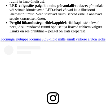
ruumi ja lisab õhulisust.
LED-valgustite paigaldamine põrandaliistudesse
: põrandale
või seinale kinnitatavad LED-ribad võivad luua illusiooni
laiemast ruumist. Need tõstavad ruumi servad esile ja annavad
sellele kaasaegse hõngu.
Peeglid lükandustega riidekappidel
: riidekapi ustel olevad
peeglid suurendavad ruumi optiliselt ja lisavad rohkem valgust.
Lisaks on see praktiline – peegel on alati käepärast.
Töönurga elutuppa loomine
SOS-nipid mitte ainult väikese elutoa jaoks