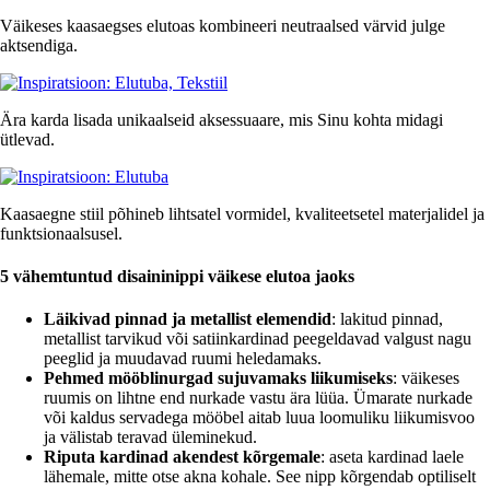
Väikeses kaasaegses elutoas kombineeri neutraalsed värvid julge
aktsendiga.
Ära karda lisada unikaalseid aksessuaare, mis Sinu kohta midagi
ütlevad.
Kaasaegne stiil põhineb lihtsatel vormidel, kvaliteetsetel materjalidel ja
funktsionaalsusel.
5 vähemtuntud disaininippi väikese elutoa jaoks
Läikivad pinnad ja metallist elemendid
: lakitud pinnad,
metallist tarvikud või satiinkardinad peegeldavad valgust nagu
peeglid ja muudavad ruumi heledamaks.
Pehmed mööblinurgad sujuvamaks liikumiseks
: väikeses
ruumis on lihtne end nurkade vastu ära lüüa. Ümarate nurkade
või kaldus servadega mööbel aitab luua loomuliku liikumisvoo
ja välistab teravad üleminekud.
Riputa kardinad akendest kõrgemale
: aseta kardinad laele
lähemale, mitte otse akna kohale. See nipp kõrgendab optiliselt