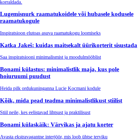
korraldada.
Lugemisnurk raamatukoidele või hubasele kodusele
raamatukogule
Inspiratsioon elutoas asuva raamatukogu loomiseks
Katka Jakeš: kuidas maitsekalt üürikorterit sisustada
Saa inspiratsiooni minimalismist ja moodulmööblist
Bonami külastus: minimalistlik maja, kus pole
hoiuruumi puudust
Heida pilk ordukuninganna Lucie Kocmani kodule
Kõik, mida pead teadma minimalistlikust stiilist
Stiil neile, kes eelistavad lihtsust ja praktilisust
Bonami külaskäik: Värvikas ja ajatu korter
Avasta ekstravagantne interjöör, mis loob ühtse terviku