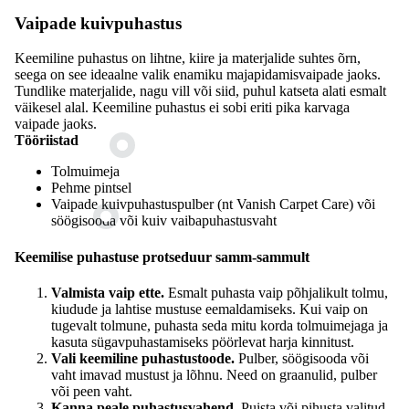
Vaipade kuivpuhastus
Keemiline puhastus on lihtne, kiire ja materjalide suhtes õrn,
seega on see ideaalne valik enamiku majapidamisvaipade jaoks.
Tundlike materjalide, nagu vill või siid, puhul katseta alati esmalt
väikesel alal. Keemiline puhastus ei sobi eriti pika karvaga
vaipade jaoks.
Tööriistad
Tolmuimeja
Pehme pintsel
Vaipade kuivpuhastuspulber (nt Vanish Carpet Care) või
söögisooda või kuiv vaibapuhastusvaht
Keemilise puhastuse protseduur samm-sammult
Valmista vaip ette.
Esmalt puhasta vaip põhjalikult tolmu,
kiudude ja lahtise mustuse eemaldamiseks. Kui vaip on
tugevalt tolmune, puhasta seda mitu korda tolmuimejaga ja
kasuta sügavpuhastamiseks pöörlevat harja kinnitust.
Vali keemiline puhastustoode.
Pulber, söögisooda või
vaht imavad mustust ja lõhnu. Need on graanulid, pulber
või peen vaht.
Kanna peale puhastusvahend.
Puista või pihusta valitud