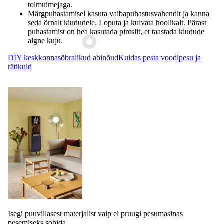
tolmuimejaga.
Märgpuhastamisel kasuta vaibapuhastusvahendit ja kanna
seda õrnalt kiududele. Loputa ja kuivata hoolikalt. Pärast
puhastamist on hea kasutada pintslit, et taastada kiudude
algne kuju.
DIY keskkonnasõbralikud abinõud
Kuidas pesta voodipesu ja
rätikuid
Isegi puuvillasest materjalist vaip ei pruugi pesumasinas
pesemiseks sobida.