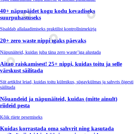
40+ näpunäidet kogu kodu kevadiseks
suurpuhastuseks
Sisaldab allalaadimiseks praktilist kontrollnimekirja
20+ zero waste nippi igaks päevaks
Näpunäiteid, kuidas juba täna zero waste’iga alustada
Aitab raiskamisest! 25+ nippi, kuidas toitu ja selle
värskust säilitada
Siit artiklist leiad, kuidas toitu külmikus, sügavkülmas ja sahvris õigesti
säilitada
Nõuandeid ja näpunäiteid, kuidas (mitte ainult)
riideid pesta
Kõik riiete pesemiseks
Kuidas korrastada oma sahvrit ning kasutada