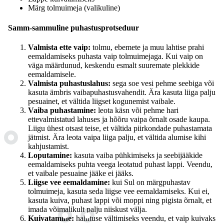
Märg tolmuimeja (valikuline)
Samm-sammuline puhastusprotseduur
Valmista ette vaip:
tolmu, ebemete ja muu lahtise prahi
eemaldamiseks puhasta vaip tolmuimejaga. Kui vaip on
väga määrdunud, keskendu esmalt suuremate plekkide
eemaldamisele.
Valmista puhastuslahus:
sega soe vesi pehme seebiga või
kasuta ämbris vaibapuhastusvahendit. Ära kasuta liiga palju
pesuainet, et vältida liigset kogunemist vaibale.
Vaiba puhastamine:
leota käsn või pehme hari
ettevalmistatud lahuses ja hõõru vaipa õrnalt osade kaupa.
Liigu ühest otsast teise, et vältida piirkondade puhastamata
jätmist. Ära leota vaipa liiga palju, et vältida alumise kihi
kahjustamist.
Loputamine:
kasuta vaiba pühkimiseks ja seebijääkide
eemaldamiseks puhta veega leotatud puhast lappi. Veendu,
et vaibale pesuaine jääke ei jääks.
Liigse vee eemaldamine:
kui Sul on märgpuhastav
tolmuimeja, kasuta seda liigse vee eemaldamiseks. Kui ei,
kasuta kuiva, puhast lappi või moppi ning pigista õrnalt, et
imada võimalikult palju niiskust välja.
Kuivatamine:
hallituse vältimiseks veendu, et vaip kuivaks