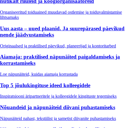
nutikalt riiuleid ja köögiorganisaatoreid
Organiseeritud toiduained muudavad ostlemise ja toiduvalmistamise
lihtsamaks
Uus aasta – uued plaanid. Ja suurepärased päevikud
nende jäädvustamiseks
Originaalsed ja praktilised päevikud, planeerijad ja kontoritarbed
Aiamaja: praktilised näpunäited paigaldamiseks ja
korrastamiseks
Loe näpunäiteid, kuidas aiamaja korrastada
Top 5 jõulukingituse ideed kolleegidele
Inspiratsiooni äripartneritele ja kolleegidele kingituste tegemiseks
Nõuandeid ja näpunäiteid diivani puhastamiseks
Näpunäiteid nahast, tekstiilist ja sametist diivanite puhastamiseks