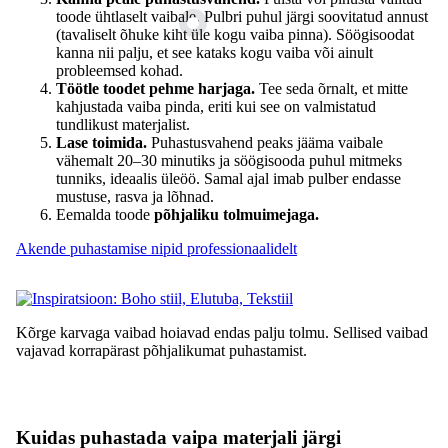
toode ühtlaselt vaibale. Pulbri puhul järgi soovitatud annust
(tavaliselt õhuke kiht üle kogu vaiba pinna). Söögisoodat
kanna nii palju, et see kataks kogu vaiba või ainult
probleemsed kohad.
Töötle toodet pehme harjaga.
Tee seda õrnalt, et mitte
kahjustada vaiba pinda, eriti kui see on valmistatud
tundlikust materjalist.
Lase toimida.
Puhastusvahend peaks jääma vaibale
vähemalt 20–30 minutiks ja söögisooda puhul mitmeks
tunniks, ideaalis üleöö. Samal ajal imab pulber endasse
mustuse, rasva ja lõhnad.
Eemalda toode
põhjaliku tolmuimejaga.
Akende puhastamise nipid professionaalidelt
Kõrge karvaga vaibad hoiavad endas palju tolmu. Sellised vaibad
vajavad korrapärast põhjalikumat puhastamist.
Kuidas puhastada vaipa materjali järgi