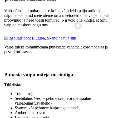
Vaiba täiusliku puhastamise kohta võib leida palju artikleid ja
näpunäiteid, kuid meie oleme oma meetodeid oma vaipade peal
proovinud ja need tõesti toimivad. Nii võid olla kindel, et Sinu
vaip on taaskord nagu uus.
Vaipa tuleks tolmuimejaga puhastada vähemalt kord nädalas ja
pesta kord aastas.
Puhasta vaipa märja meetodiga
Tööriistad
Tolmuimeja
Seebilahus (vesi + pehme seep või spetsiaalne
vaibapuhastusvahend)
Svamm või pehmete harjastega pintsel
Ämber puhast vett
Lappe kuivatamiseks