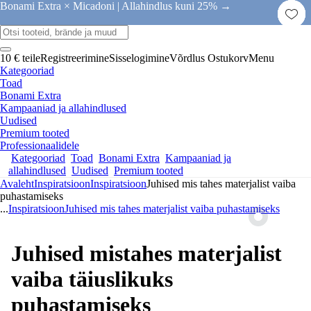
Bonami Extra × Micadoni |
Allahindlus kuni 25% →
10 € teile
Registreerimine
Sisselogimine
Võrdlus
Ostukorv
Menu
Kategooriad
Toad
Bonami Extra
Kampaaniad ja allahindlused
Uudised
Premium tooted
Professionaalidele
Kategooriad
Toad
Bonami Extra
Kampaaniad ja
allahindlused
Uudised
Premium tooted
Avaleht
Inspiratsioon
Inspiratsioon
Juhised mis tahes materjalist vaiba
puhastamiseks
...
Inspiratsioon
Juhised mis tahes materjalist vaiba puhastamiseks
Juhised mistahes materjalist
vaiba täiuslikuks
puhastamiseks