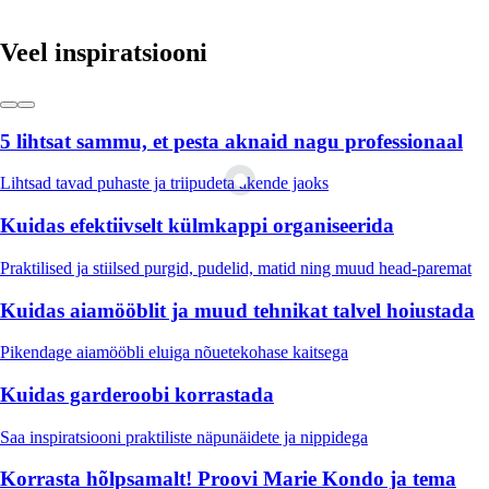
Veel inspiratsiooni
5 lihtsat sammu, et pesta aknaid nagu professionaal
Lihtsad tavad puhaste ja triipudeta akende jaoks
Kuidas efektiivselt külmkappi organiseerida
Praktilised ja stiilsed purgid, pudelid, matid ning muud head-paremat
Kuidas aiamööblit ja muud tehnikat talvel hoiustada
Pikendage aiamööbli eluiga nõuetekohase kaitsega
Kuidas garderoobi korrastada
Saa inspiratsiooni praktiliste näpunäidete ja nippidega
Korrasta hõlpsamalt! Proovi Marie Kondo ja tema