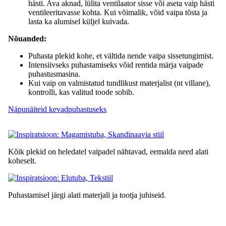
hästi. Ava aknad, lülita ventilaator sisse või aseta vaip hästi
ventileeritavasse kohta. Kui võimalik, võid vaipa tõsta ja
lasta ka alumisel küljel kuivada.
Nõuanded:
Puhasta plekid kohe, et vältida nende vaipa sissetungimist.
Intensiivseks puhastamiseks võid rentida märja vaipade
puhastusmasina.
Kui vaip on valmistatud tundlikust materjalist (nt villane),
kontrolli, kas valitud toode sobib.
Näpunäiteid kevadpuhastuseks
Kõik plekid on heledatel vaipadel nähtavad, eemalda need alati
koheselt.
Puhastamisel järgi alati materjali ja tootja juhiseid.