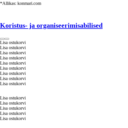
KonMari meetod rõhutab emotsionaalset suhet asjadega ja kategooriate järgi
*Allikas: konmari.com
sorteerimist. See ei puuduta ainult ruumi mehaanilist paigutust, vaid seda, et
muuta oma lähenemist elule ja asjadele, mis Sind ümbritsevad.
Koristus- ja organiseerimisabilised
Lisa ostukorvi
Lisa ostukorvi
Lisa ostukorvi
Lisa ostukorvi
Lisa ostukorvi
Lisa ostukorvi
Lisa ostukorvi
Lisa ostukorvi
Lisa ostukorvi
Lisa ostukorvi
Lisa ostukorvi
Lisa ostukorvi
Lisa ostukorvi
Lisa ostukorvi