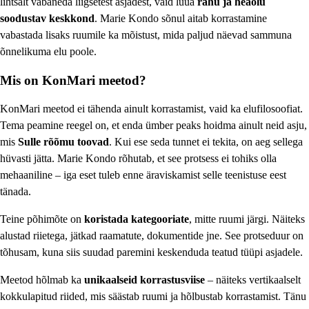
lihtsalt vabaneda liigsetest asjadest, vaid luua
rahu ja heaolu
soodustav keskkond
. Marie Kondo sõnul aitab korrastamine
vabastada lisaks ruumile ka mõistust, mida paljud näevad sammuna
õnnelikuma elu poole.
Mis on KonMari meetod?
KonMari meetod ei tähenda ainult korrastamist, vaid ka elufilosoofiat.
Tema peamine reegel on, et enda ümber peaks hoidma ainult neid asju,
mis
Sulle rõõmu toovad
. Kui ese seda tunnet ei tekita, on aeg sellega
hüvasti jätta. Marie Kondo rõhutab, et see protsess ei tohiks olla
mehaaniline – iga eset tuleb enne äraviskamist selle teenistuse eest
tänada.
Teine põhimõte on
koristada kategooriate
, mitte ruumi järgi. Näiteks
alustad riietega, jätkad raamatute, dokumentide jne. See protseduur on
tõhusam, kuna siis suudad paremini keskenduda teatud tüüpi asjadele.
Meetod hõlmab ka
unikaalseid korrastusviise
– näiteks vertikaalselt
kokkulapitud riided, mis säästab ruumi ja hõlbustab korrastamist. Tänu