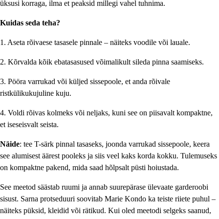
üksusi korraga, ilma et peaksid millegi vahel tuhnima.
Kuidas seda teha?
1. Aseta rõivaese tasasele pinnale – näiteks voodile või lauale.
2. Kõrvalda kõik ebatasasused võimalikult sileda pinna saamiseks.
3. Pööra varrukad või küljed sissepoole, et anda rõivale
ristkülikukujuline kuju.
4. Voldi rõivas kolmeks või neljaks, kuni see on piisavalt kompaktne,
et iseseisvalt seista.
Näide
: tee T-särk pinnal tasaseks, joonda varrukad sissepoole, keera
see alumisest äärest pooleks ja siis veel kaks korda kokku. Tulemuseks
on kompaktne pakend, mida saad hõlpsalt püsti hoiustada.
See meetod säästab ruumi ja annab suurepärase ülevaate garderoobi
sisust. Sarna protseduuri soovitab Marie Kondo ka teiste riiete puhul –
näiteks püksid, kleidid või rätikud. Kui oled meetodi selgeks saanud,