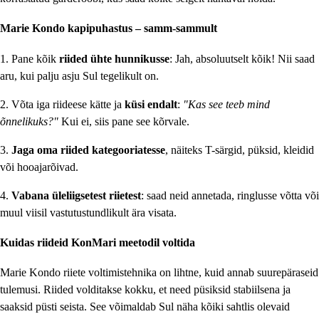
Marie Kondo kapipuhastus – samm-sammult
1. Pane kõik
riided ühte hunnikusse
: Jah, absoluutselt kõik! Nii saad
aru, kui palju asju Sul tegelikult on.
2. Võta iga riideese kätte ja
küsi endalt
:
"Kas see teeb mind
õnnelikuks?"
Kui ei, siis pane see kõrvale.
3.
Jaga oma riided kategooriatesse
, näiteks T-särgid, püksid, kleidid
või hooajarõivad.
4.
Vabana üleliigsetest riietest
: saad neid annetada, ringlusse võtta või
muul viisil vastutustundlikult ära visata.
Kuidas riideid KonMari meetodil voltida
Marie Kondo riiete voltimistehnika on lihtne, kuid annab suurepäraseid
tulemusi. Riided volditakse kokku, et need püsiksid stabiilsena ja
saaksid püsti seista. See võimaldab Sul näha kõiki sahtlis olevaid