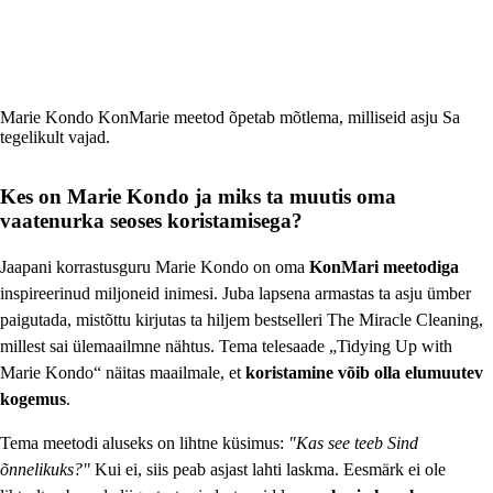
Marie Kondo KonMarie meetod õpetab mõtlema, milliseid asju Sa
tegelikult vajad.
Kes on Marie Kondo ja miks ta muutis oma
vaatenurka seoses koristamisega?
Jaapani korrastusguru Marie Kondo on oma
KonMari meetodiga
inspireerinud miljoneid inimesi. Juba lapsena armastas ta asju ümber
paigutada, mistõttu kirjutas ta hiljem bestselleri The Miracle Cleaning,
millest sai ülemaailmne nähtus. Tema telesaade „Tidying Up with
Marie Kondo“ näitas maailmale, et
koristamine võib olla elumuutev
kogemus
.
Tema meetodi aluseks on lihtne küsimus:
"Kas see teeb Sind
õnnelikuks?"
Kui ei, siis peab asjast lahti laskma. Eesmärk ei ole