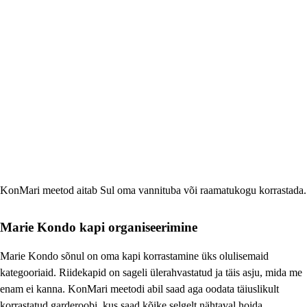
KonMari meetod aitab Sul oma vannituba või raamatukogu korrastada.
Marie Kondo kapi organiseerimine
Marie Kondo sõnul on oma kapi korrastamine üks olulisemaid
kategooriaid. Riidekapid on sageli ülerahvastatud ja täis asju, mida me
enam ei kanna. KonMari meetodi abil saad aga oodata täiuslikult
korrastatud garderoobi, kus saad kõike selgelt nähtaval hoida.