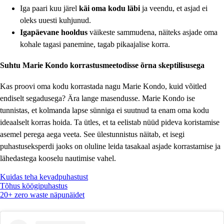
Iga paari kuu järel
käi oma kodu läbi
ja veendu, et asjad ei
oleks uuesti kuhjunud.
Igapäevane hooldus
väikeste sammudena, näiteks asjade oma
kohale tagasi panemine, tagab pikaajalise korra.
Suhtu Marie Kondo korrastusmeetodisse õrna skeptilisusega
Kas proovi oma kodu korrastada nagu Marie Kondo, kuid võitled
endiselt segadusega? Ära lange masendusse. Marie Kondo ise
tunnistas, et kolmanda lapse sünniga ei suutnud ta enam oma kodu
ideaalselt korras hoida. Ta ütles, et ta eelistab nüüd pideva koristamise
asemel perega aega veeta. See ülestunnistus näitab, et isegi
puhastuseksperdi jaoks on oluline leida tasakaal asjade korrastamise ja
lähedastega kooselu nautimise vahel.
Kuidas teha kevadpuhastust
Tõhus köögipuhastus
20+ zero waste näpunäidet