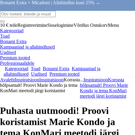
Bonami Extra × Micadoni |
Allahindlus kuni 25% →
10 € teile
Registreerimine
Sisselogimine
Võrdlus
Ostukorv
Menu
Kategooriad
Toad
Bonami Extra
Kampaaniad ja allahindlused
Uudised
Premium tooted
Professionaalidele
Kategooriad
Toad
Bonami Extra
Kampaaniad ja
allahindlused
Uudised
Premium tooted
Avaleht
Inspiratsioon
Inspiratsioon
Korrasta
...
Inspiratsioon
Korrasta
hõlpsamalt! Proovi Marie Kondo ja tema
hõlpsamalt! Proovi Marie
KonMari meetodi järgi koristamist
Kondo ja tema KonMari
meetodi järgi koristamist
Puhasta uutmoodi! Proovi
koristamist Marie Kondo ja
tema KonMari meetodi järgi