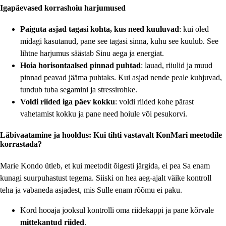
Igapäevased korrashoiu harjumused
Paiguta asjad tagasi kohta, kus need kuuluvad
: kui oled
midagi kasutanud, pane see tagasi sinna, kuhu see kuulub. See
lihtne harjumus säästab Sinu aega ja energiat.
Hoia horisontaalsed pinnad puhtad
: lauad, riiulid ja muud
pinnad peavad jääma puhtaks. Kui asjad nende peale kuhjuvad,
tundub tuba segamini ja stressirohke.
Voldi riided iga päev kokku
: voldi riided kohe pärast
vahetamist kokku ja pane need hoiule või pesukorvi.
Läbivaatamine ja hooldus: Kui tihti vastavalt KonMari meetodile
korrastada?
Marie Kondo ütleb, et kui meetodit õigesti järgida, ei pea Sa enam
kunagi suurpuhastust tegema. Siiski on hea aeg-ajalt väike kontroll
teha ja vabaneda asjadest, mis Sulle enam rõõmu ei paku.
Kord hooaja jooksul kontrolli oma riidekappi ja pane kõrvale
mittekantud riided
.