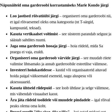
Näpunäiteid oma garderoobi korrastamiseks Marie Kondo järgi
Loo jaotised rõivatüübi järgi
– organiseeri oma garderoobi nii,
et igal rõivaesemel oleks oma kategooria (nt T-särgid,
kampsunid, teksad).
Kasuta vertikaalset voltimist
– see süsteem parandab selgust ja
säästab sahtlites ruumi.
Jaga oma garderoob hooaja järgi
– hoia riideid, mida Sa
praegu ei vaja, eraldi.
Organiseeri oma garderoob värvide järgi
– see muudab riiete
valimise lihtsamaks ja annab garderoobile esteetilise välimuse.
Investeeri hoiukastidesse
– kastid või organisaatorid aitavad
hoida paigal väiksemaid esemeid, nagu aluspesu või
aksessuaarid.
Kasuta ühtseid riidepuid
– see loob ühtlase ja selge välimuse,
mis vähendab visuaalset kaost.
Ära jäta riideid toolidele või muudele pindadele
– igal rõival
peaks olema oma koht.
Proovi reeglit "üks sisse, üks välja"
– kui ostad midagi uut,