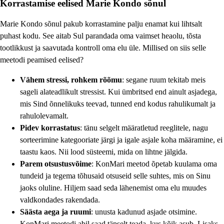
Korrastamise eelised Marie Kondo sõnul
Marie Kondo sõnul pakub korrastamine palju enamat kui lihtsalt
puhast kodu. See aitab Sul parandada oma vaimset heaolu, tõsta
tootlikkust ja saavutada kontroll oma elu üle. Millised on siis selle
meetodi peamised eelised?
Vähem stressi, rohkem rõõmu
: segane ruum tekitab meis
sageli alateadlikult stressist. Kui ümbritsed end ainult asjadega,
mis Sind õnnelikuks teevad, tunned end kodus rahulikumalt ja
rahulolevamalt.
Pidev korrastatus
: tänu selgelt määratletud reeglitele, nagu
sorteerimine kategooriate järgi ja igale asjale koha määramine, ei
taastu kaos. Nii lood süsteemi, mida on lihtne jälgida.
Parem otsustusvõime
: KonMari meetod õpetab kuulama oma
tundeid ja tegema tõhusaid otsuseid selle suhtes, mis on Sinu
jaoks oluline. Hiljem saad seda lähenemist oma elu muudes
valdkondades rakendada.
Säästa aega ja ruumi
: unusta kadunud asjade otsimine.
KonMari meetodi abil saad täpselt teada, kus kõik asub. Lisaks