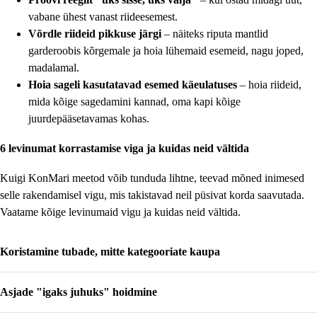
vabane ühest vanast riideesemest.
Võrdle riideid pikkuse järgi
– näiteks riputa mantlid
garderoobis kõrgemale ja hoia lühemaid esemeid, nagu joped,
madalamal.
Hoia sageli kasutatavad esemed käeulatuses
– hoia riideid,
mida kõige sagedamini kannad, oma kapi kõige
juurdepääsetavamas kohas.
6 levinumat korrastamise viga ja kuidas neid vältida
Kuigi KonMari meetod võib tunduda lihtne, teevad mõned inimesed
selle rakendamisel vigu, mis takistavad neil püsivat korda saavutada.
Vaatame kõige levinumaid vigu ja kuidas neid vältida.
Koristamine tubade, mitte kategooriate kaupa
Üks suuremaid vigu on tubade kaupa koristamine. See lähenemisviis ei
Asjade "igaks juhuks" hoidmine
võimalda Sul näha kõiki Sulle kuuluvaid asju. Selle tulemusena võid jätta
sarnased esemed igasse tuppa, mis aeglustab sorteerimisprotsessi. Pea kinni