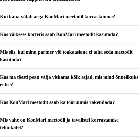
Kui kaua võtab aega KonMari meetodil korrastamine?
Korrastamise kestus sõltub Sinu kodu suurusest ja kraami hulgast. Mõnel kulub
Kas väikeses korteris saab KonMari meetodit kasutada?
selleks paar päeva, teistel nädalaid või isegi kuid. Peaasi on kategooriates edasi
liikuda ja mitte kuhugi kiirustada.
Jah, meetod sobib iga suurusega ruumi. Väikestes korterites on eriti oluline, et
Mis siis, kui minu partner või toakaaslane ei taha seda meetodit
seal oleks ainult need asjad, mis Sulle rõõmu pakuvad ja iga ruumi otstarbekas
kasutamine.
kasutada?
Marie Kondo soovitab alustada oma asjade korrastamisest. Tihti juhtub, et
Kas ma tõesti pean välja viskama kõik asjad, mis mind õnnelikuks
teised leibkonna liikmed saavad inspiratsiooni ja hakkavad kaasa lööma.
ei tee?
KonMari meetod juhindub Sinu tunnetest, mitte rangetest reeglitest. Kui teatud
Kas KonMari meetodit saab ka tööruumis rakendada?
asjad toovad Sulle rahu või kasu, pole vaja neist lahti saada.
Jah, meetod sobib suurepäraselt ka kontori korrastamiseks. See aitab Sul
Mis vahe on KonMari meetodil ja tavalistel korrastamise
kõrvaldada mittevajalikud dokumendid, parandada sahtlite organiseeritust ja
tõsta tootlikkust.
tehnikatel?